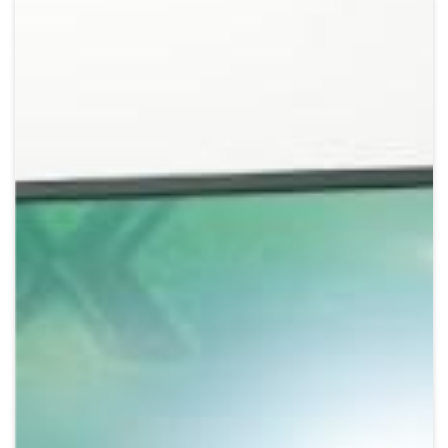
Crypto
Sustainability
Digital payments
BROKERI
TERMENUL ZILEI