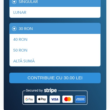
SINGULAR
LUNAR
30 RON
40 RON
50 RON
ALTĂ SUMĂ
CONTRIBUIE CU
30.00 LEI