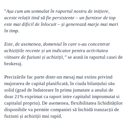
″
Așa cum am semnalat în raportul nostru de inițiere,
aceste relații tind să fie persistente – un furnizor de top
este mai dificil de înlocuit – și generează marje mai mari
în timp.
Este, de asemenea, domeniul în care s-au concentrat
achizițiile recente și un indicator pentru activitatea
viitoare de fuziuni și achiziții,”
se arată in raportul casei de
brokeraj.
Precizările fac parte dintr-un mesaj mai extins privind
majorarea de capital planificată, în ciuda bilanțului său
solid (grad de îndatorare în prima jumatate a anului de
doar 21% exprimat ca raport intre capitalul imprumutat si
capitalul propriu). De asemenea, flexibilitatea lichidităților
disponibile va permite companiei să închidă tranzacții de
fuziuni și achiziții mai rapid.