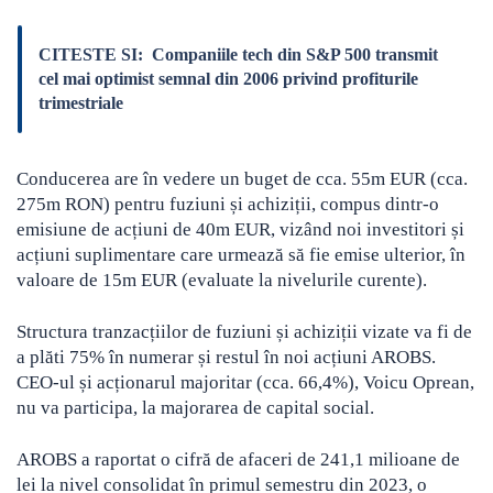
CITESTE SI:
Companiile tech din S&P 500 transmit
cel mai optimist semnal din 2006 privind profiturile
trimestriale
Conducerea are în vedere un buget de cca. 55m EUR (cca.
275m RON) pentru fuziuni și achiziții, compus dintr-o
emisiune de acțiuni de 40m EUR, vizând noi investitori și
acțiuni suplimentare care urmează să fie emise ulterior, în
valoare de 15m EUR (evaluate la nivelurile curente).
Structura tranzacțiilor de fuziuni și achiziții vizate va fi de
a plăti 75% în numerar și restul în noi acțiuni AROBS.
CEO-ul și acționarul majoritar (cca. 66,4%), Voicu Oprean,
nu va participa, la majorarea de capital social.
AROBS a raportat o cifră de afaceri de 241,1 milioane de
lei la nivel consolidat în primul semestru din 2023, o