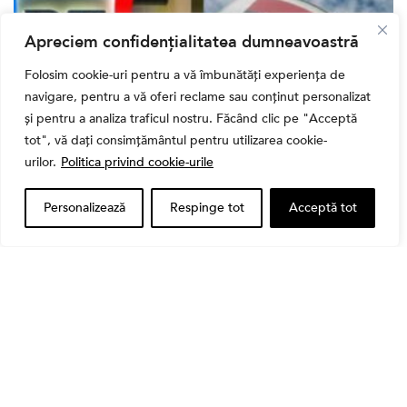
Apreciem confidențialitatea dumneavoastră
Folosim cookie-uri pentru a vă îmbunătăți experiența de
navigare, pentru a vă oferi reclame sau conținut personalizat
și pentru a analiza traficul nostru. Făcând clic pe "Acceptă
tot", vă dați consimțământul pentru utilizarea cookie-
urilor.
Politica privind cookie-urile
Bursa
Cum a evoluat sectorul bancar listat la BVB? BT și
Personalizează
Respinge tot
Acceptă tot
BRD, față în față după T1 2026