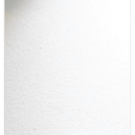
Crypto
Sustainability
Digital payments
BROKERI
TERMENUL ZILEI