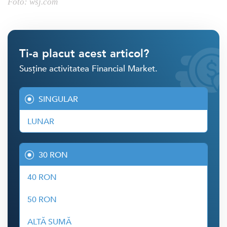
Foto: wsj.com
Ti-a placut acest articol?
Susține activitatea Financial Market.
SINGULAR
LUNAR
30 RON
40 RON
50 RON
ALTĂ SUMĂ