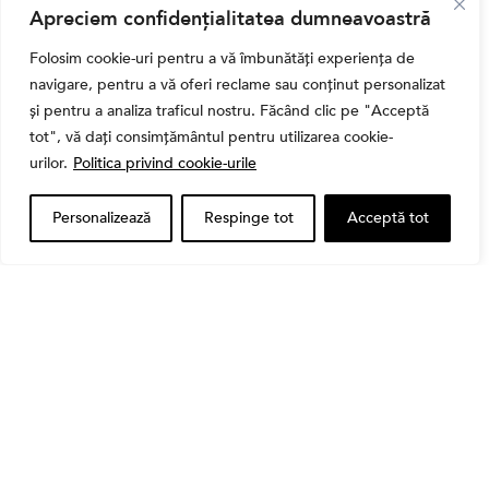
Apreciem confidențialitatea dumneavoastră
Când vinzi o acțiune din portofoliu: Cele 7 motive
întemeiate și 4 capcane emoționale (ghid 2026)
Folosim cookie-uri pentru a vă îmbunătăți experiența de
navigare, pentru a vă oferi reclame sau conținut personalizat
și pentru a analiza traficul nostru. Făcând clic pe "Acceptă
tot", vă dați consimțământul pentru utilizarea cookie-
urilor.
Politica privind cookie-urile
Personalizează
Respinge tot
Acceptă tot