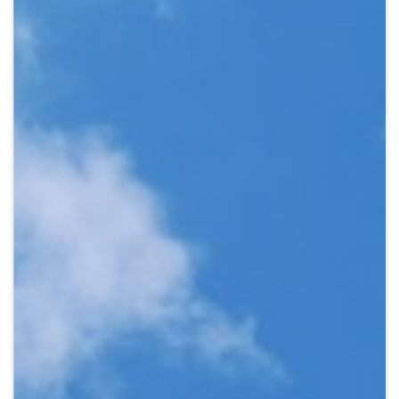
Crypto
Sustainability
Digital payments
BROKERI
TERMENUL ZILEI