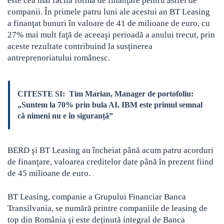
este cea mai facilă formă de finanţare pentru astfel de
companii. În primele patru luni ale acestui an BT Leasing
a finanţat bunuri în valoare de 41 de milioane de euro, cu
27% mai mult faţă de aceeaşi perioadă a anului trecut, prin
aceste rezultate contribuind la susţinerea
antreprenoriatului românesc.
CITESTE SI:
Tim Marian, Manager de portofoliu:
„Suntem la 70% prin bula AI. IBM este primul semnal
că nimeni nu e în siguranță”
BERD şi BT Leasing au încheiat până acum patru acorduri
de finanţare, valoarea creditelor date până în prezent fiind
de 45 milioane de euro.
BT Leasing, companie a Grupului Financiar Banca
Transilvania, se numără printre companiile de leasing de
top din România şi este deţinută integral de Banca