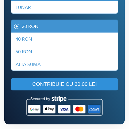
LUNAR
30 RON
40 RON
50 RON
ALTĂ SUMĂ
CONTRIBUIE CU
30.00 LEI