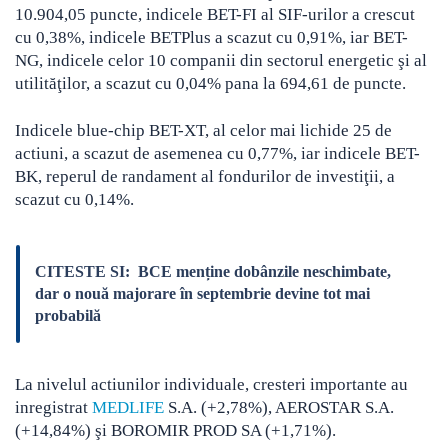
10.904,05 puncte, indicele BET-FI al SIF-urilor a crescut
cu 0,38%, indicele BETPlus a scazut cu 0,91%, iar BET-
NG, indicele celor 10 companii din sectorul energetic şi al
utilităţilor, a scazut cu 0,04% pana la 694,61 de puncte.
Indicele blue-chip BET-XT, al celor mai lichide 25 de
actiuni, a scazut de asemenea cu 0,77%, iar indicele BET-
BK, reperul de randament al fondurilor de investiţii, a
scazut cu 0,14%.
CITESTE SI:
BCE menține dobânzile neschimbate,
dar o nouă majorare în septembrie devine tot mai
probabilă
La nivelul actiunilor individuale, cresteri importante au
inregistrat
MEDLIFE
S.A. (+2,78%), AEROSTAR S.A.
(+14,84%) şi BOROMIR PROD SA (+1,71%).