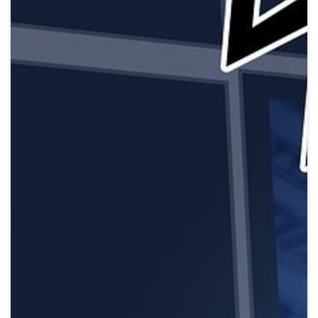
Crypto
Sustainability
Digital payments
BROKERI
TERMENUL ZILEI