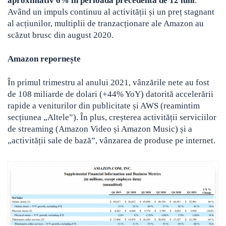
aproximativ 6% în perioada precedentă de 12 luni
.
Având un impuls continuu al activității și un preț stagnant
al acțiunilor, multiplii de tranzacționare ale Amazon au
scăzut brusc din august 2020.
Amazon repornește
În primul trimestru al anului 2021, vânzările nete au fost
de 108 miliarde de dolari (+44% YoY) datorită accelerării
rapide a veniturilor din publicitate și AWS (reamintim
secțiunea „Altele”). În plus, creșterea activității serviciilor
de streaming (Amazon Video și Amazon Music) și a
„activității sale de bază”, vânzarea de produse pe internet.