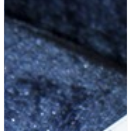
Crypto
Sustainability
Digital payments
BROKERI
TERMENUL ZILEI