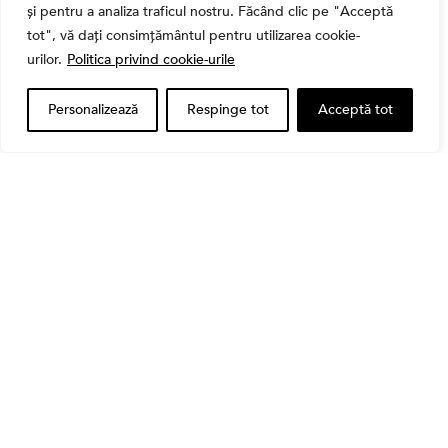
și pentru a analiza traficul nostru. Făcând clic pe "Acceptă
,
Banii tăi
Educatie financiara
tot", vă dați consimțământul pentru utilizarea cookie-
Ghidul complet al taxelor pe investiții în România
urilor.
Politica privind cookie-urile
(2026): Dividende, câștig de capital, dobânzi și
CASS
Personalizează
Respinge tot
Acceptă tot
Banii tăi
Când vinzi o acțiune din portofoliu: Cele 7 motive
întemeiate și 4 capcane emoționale (ghid 2026)