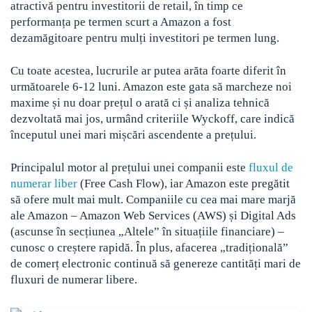
atractivă pentru investitorii de retail, în timp ce
performanța pe termen scurt a Amazon a fost
dezamăgitoare pentru mulți investitori pe termen lung.
Cu toate acestea, lucrurile ar putea arăta foarte diferit în
următoarele 6-12 luni. Amazon este gata să marcheze noi
maxime și nu doar prețul o arată ci și analiza tehnică
dezvoltată mai jos, urmând criteriile Wyckoff, care indică
începutul unei mari mișcări ascendente a prețului.
Principalul motor al prețului unei companii este
fluxul de
numerar liber
(Free Cash Flow), iar Amazon este pregătit
să ofere mult mai mult. Companiile cu cea mai mare marjă
ale Amazon – Amazon Web Services (AWS) și Digital Ads
(ascunse în secțiunea „Altele” în situațiile financiare) –
cunosc o creștere rapidă. În plus, afacerea „tradițională”
de comerț electronic continuă să genereze cantități mari de
fluxuri de numerar libere.