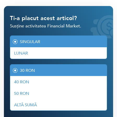
Ti-a placut acest articol?
Susține activitatea Financial Market.
SINGULAR
LUNAR
30 RON
40 RON
50 RON
ALTĂ SUMĂ