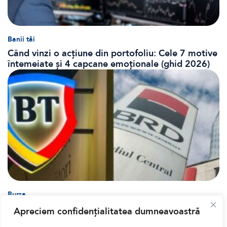
Banii tăi
Când vinzi o acțiune din portofoliu: Cele 7 motive
întemeiate și 4 capcane emoționale (ghid 2026)
Bursa
Cum a evoluat sectorul bancar listat la BVB? BT și
Apreciem confidențialitatea dumneavoastră
BRD, față în față după T1 2026