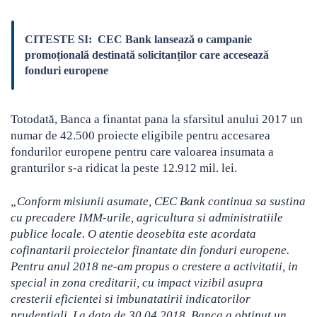
CITESTE SI:
CEC Bank lansează o campanie
promoțională destinată solicitanților care accesează
fonduri europene
Totodată, Banca a finantat pana la sfarsitul anului 2017 un
numar de 42.500 proiecte eligibile pentru accesarea
fondurilor europene pentru care valoarea insumata a
granturilor s-a ridicat la peste 12.912 mil. lei.
„Conform misiunii asumate, CEC Bank continua sa sustina
cu precadere IMM-urile, agricultura si administratiile
publice locale. O atentie deosebita este acordata
cofinantarii proiectelor finantate din fonduri europene.
Pentru anul 2018 ne-am propus o crestere a activitatii, in
special in zona creditarii, cu impact vizibil asupra
cresterii eficientei si imbunatatirii indicatorilor
prudentiali. La data de 30.04.2018, Banca a obtinut un