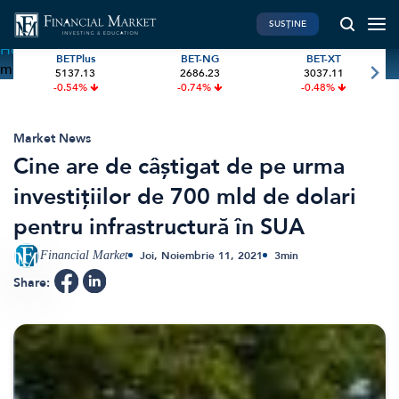
SUSȚINE
Home
»
Cine are de câștigat de pe urma investițiilor de 700
BETPlus
BET-NG
BET-XT
mld de dolari pentru infrastructură în SUA
5137.13
2686.23
3037.11
PIATA DE CAPITAL
FINANTE PERSONALE
-0.54%
-0.74%
-0.48%
Market News
Banii tăi
Investiții
Educatie financiara
Market News
Cine are de câștigat de pe urma
International
Pensie & taxe
investițiilor de 700 mld de dolari
BVB Recap
Credite
pentru infrastructură în SUA
Bursa
Asigurari
Acțiunea Zilei
Start-Up
Financial Market
Joi, Noiembrie 11, 2021
3
min
Brokeri
Share:
FINTECH
GREEN FINANCE
Artificial Intelligence
ESG Investments
Digital Trends
Renewable Energy