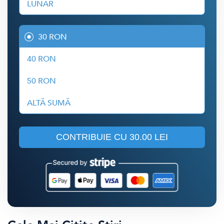
LUNAR
30 RON
40 RON
50 RON
ALTĂ SUMĂ
CONTRIBUIE CU
30.00 LEI