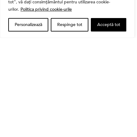
tot", vă dați consimțământul pentru utilizarea cookie-
urilor.
Politica privind cookie-urile
Personalizează
Respinge tot
Acceptă tot
Banii tăi
Când vinzi o acțiune din portofoliu: Cele 7 motive
întemeiate și 4 capcane emoționale (ghid 2026)