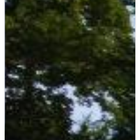
Crypto
Sustainability
Digital payments
BROKERI
TERMENUL ZILEI