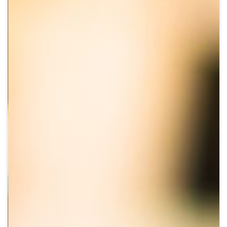
Crypto
Sustainability
Digital payments
BROKERI
TERMENUL ZILEI