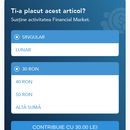
Ti-a placut acest articol?
Susține activitatea Financial Market.
SINGULAR
LUNAR
30 RON
40 RON
50 RON
ALTĂ SUMĂ
CONTRIBUIE CU
30.00 LEI