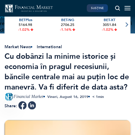
SUSȚINE
Home
»
Cu dobânzi la minime istorice și economia în pragul
BETPlus
BET-NG
BET-XT
recesiunii, băncile centrale mai au puțin loc de manevră. Va fi
5164.98
2706.25
3051.84
PIATA DE CAPITAL
FINANTE PERSONALE
diferit de data asta?
-1.02%
-1.16%
-1.02%
Market News
Banii tăi
Investiții
Educatie financiara
Market News
International
Cu dobânzi la minime istorice și
International
Pensie & taxe
economia în pragul recesiunii,
BVB Recap
Credite
băncile centrale mai au puțin loc de
Bursa
Asigurari
manevră. Va fi diferit de data asta?
Acțiunea Zilei
Start-Up
Brokeri
Financial Market
Vineri, August 16, 2019
< 1
min
Share:
FINTECH
GREEN FINANCE
Artificial Intelligence
ESG Investments
Digital Trends
Renewable Energy