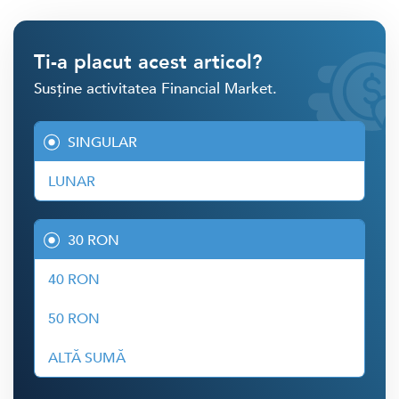
Ti-a placut acest articol?
Susține activitatea Financial Market.
SINGULAR
LUNAR
30 RON
40 RON
50 RON
ALTĂ SUMĂ