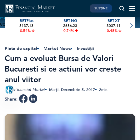
SUSȚINE
Home
»
Cum a evoluat Bursa de Valori Bucuresti si ce actiuni
BETPlus
BET-NG
BET-XT
vor creste anul viitor
5137.13
2686.23
3037.11
PIATA DE CAPITAL
FINANTE PERSONALE
-0.54%
-0.74%
-0.48%
Market News
Banii tăi
Investiții
Educatie financiara
Piata de capital
Market News
Investiții
Cum a evoluat Bursa de Valori
International
Pensie & taxe
Bucuresti si ce actiuni vor creste
BVB Recap
Credite
anul viitor
Bursa
Asigurari
Acțiunea Zilei
Start-Up
Financial Market
Marți, Decembrie 5, 2017
2
min
Brokeri
Share:
FINTECH
GREEN FINANCE
Artificial Intelligence
ESG Investments
Digital Trends
Renewable Energy