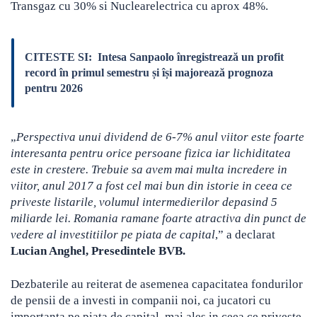
Transgaz cu 30% si Nuclearelectrica cu aprox 48%.
CITESTE SI:
Intesa Sanpaolo înregistrează un profit
record în primul semestru și își majorează prognoza
pentru 2026
„
Perspectiva unui dividend de 6-7% anul viitor este foarte
interesanta pentru orice persoane fizica iar lichiditatea
este in crestere. Trebuie sa avem mai multa incredere in
viitor, anul 2017 a fost cel mai bun din istorie in ceea ce
priveste listarile, volumul intermedierilor depasind 5
miliarde lei. Romania ramane foarte atractiva din punct de
vedere al investitiilor pe piata de capital
,” a declarat
Lucian Anghel, Presedintele BVB.
Dezbaterile au reiterat de asemenea capacitatea fondurilor
de pensii de a investi in companii noi, ca jucatori cu
importanta pe piata de capital, mai ales in ceea ce priveste