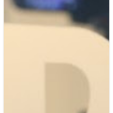
Crypto
Sustainability
Digital payments
BROKERI
TERMENUL ZILEI