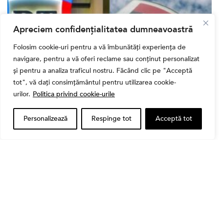
Apreciem confidențialitatea dumneavoastră
Folosim cookie-uri pentru a vă îmbunătăți experiența de
navigare, pentru a vă oferi reclame sau conținut personalizat
și pentru a analiza traficul nostru. Făcând clic pe "Acceptă
tot", vă dați consimțământul pentru utilizarea cookie-
urilor.
Politica privind cookie-urile
Bursa
Cum a evoluat sectorul bancar listat la BVB? BT și
Personalizează
Respinge tot
Acceptă tot
BRD, față în față după T1 2026