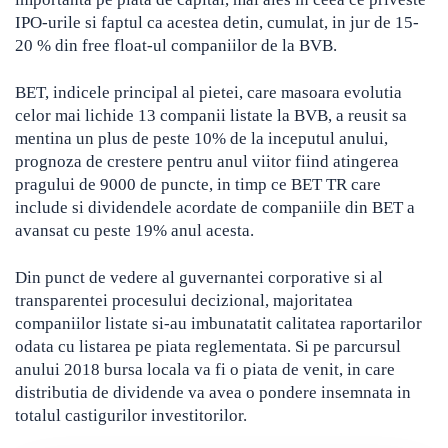
IPO-urile si faptul ca acestea detin, cumulat, in jur de 15-
20 % din free float-ul companiilor de la BVB.
BET, indicele principal al pietei, care masoara evolutia
celor mai lichide 13 companii listate la BVB, a reusit sa
mentina un plus de peste 10% de la inceputul anului,
prognoza de crestere pentru anul viitor fiind atingerea
pragului de 9000 de puncte, in timp ce BET TR care
include si dividendele acordate de companiile din BET a
avansat cu peste 19% anul acesta.
Din punct de vedere al guvernantei corporative si al
transparentei procesului decizional, majoritatea
companiilor listate si-au imbunatatit calitatea raportarilor
odata cu listarea pe piata reglementata. Si pe parcursul
anului 2018 bursa locala va fi o piata de venit, in care
distributia de dividende va avea o pondere insemnata in
totalul castigurilor investitorilor.