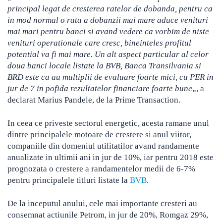
principal legat de cresterea ratelor de dobanda, pentru ca
in mod normal o rata a dobanzii mai mare aduce venituri
mai mari pentru banci si avand vedere ca vorbim de niste
venituri operationale care cresc, bineinteles profitul
potential va fi mai mare. Un alt aspect particular al celor
doua banci locale listate la BVB, Banca Transilvania si
BRD este ca au multiplii de evaluare foarte mici, cu PER in
jur de 7 in pofida rezultatelor financiare foarte bune
„, a
declarat Marius Pandele, de la Prime Transaction.
In ceea ce priveste sectorul energetic, acesta ramane unul
dintre principalele motoare de crestere si anul viitor,
companiile din domeniul utilitatilor avand randamente
anualizate in ultimii ani in jur de 10%, iar pentru 2018 este
prognozata o crestere a randamentelor medii de 6-7%
pentru principalele titluri listate la
BVB
.
De la inceputul anului, cele mai importante cresteri au
consemnat actiunile Petrom, in jur de 20%, Romgaz 29%,