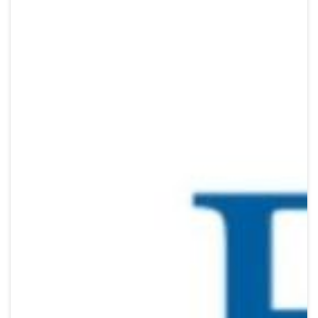
Crypto
Sustainability
Digital payments
BROKERI
TERMENUL ZILEI