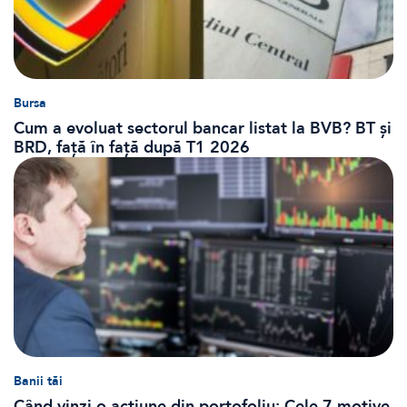
Bursa
Cum a evoluat sectorul bancar listat la BVB? BT și
BRD, față în față după T1 2026
Banii tăi
Când vinzi o acțiune din portofoliu: Cele 7 motive