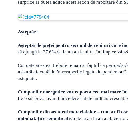
surprize ar putea aduce acest sezon de raportare din 
Așteptări
Așteptările pieței pentru sezonul de venituri care în
să ajungă la 27,6% de la un an la altul, în timp ce vân
Cu toate acestea, trebuie remarcat faptul că perioada de
măsură afectată de întreruperile legate de pandemia Co
așteptate.
Companiile energetice vor raporta cea mai mare îm
fie o surpriză, având în vedere cât de mult au crescut p
Companiile din sectorul materialelor – cum ar fi com
îmbunătățire semnificativă
de la an la an a afacerilor.