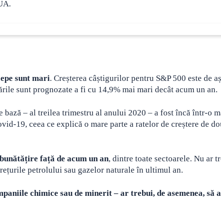
SUA.
cepe sunt mari
. Creșterea câștigurilor pentru S&P 500 este de aș
zările sunt prognozate a fi cu 14,9% mai mari decât acum un an.
 bază – al treilea trimestru al anului 2020 – a fost încă într-o 
vid-19, ceea ce explică o mare parte a ratelor de creștere de do
bunătățire față de acum un an
, dintre toate sectoarele. Nu ar t
rețurile petrolului sau gazelor naturale în ultimul an.
paniile chimice sau de minerit – ar trebui, de asemenea, să a