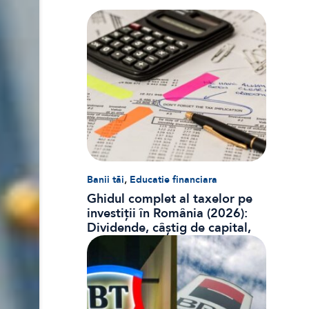
,
Banii tăi
Educatie financiara
Ghidul complet al taxelor pe
investiții în România (2026):
Dividende, câștig de capital,
dobânzi și CASS