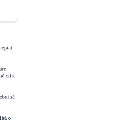
teptat
mare
uă cifre
rebui să
ibă o