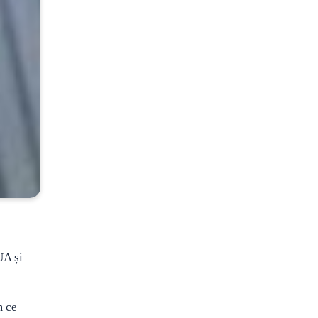
UA și
m ce