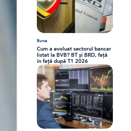
Bursa
Cum a evoluat sectorul bancar
listat la BVB? BT și BRD, față
în față după T1 2026