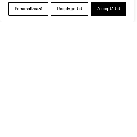
Personalizează
Respinge tot
Acceptă tot
Banii tăi
Când vinzi o acțiune din portofoliu: Cele 7 motive
întemeiate și 4 capcane emoționale (ghid 2026)