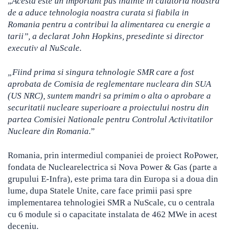
„
Acesta este un important pas inainte in calatoria noastra
de a aduce tehnologia noastra curata si fiabila in
Romania pentru a contribui la alimentarea cu energie a
tarii”, a declarat John Hopkins, presedinte si director
executiv al NuScale.
„Fiind prima si singura tehnologie SMR care a fost
aprobata de Comisia de reglementare nucleara din SUA
(US NRC), suntem mandri sa primim o alta o aprobare a
securitatii nucleare superioare a proiectului nostru din
partea Comisiei Nationale pentru Controlul Activitatilor
Nucleare din Romania.
”
Romania, prin intermediul companiei de proiect RoPower,
fondata de Nuclearelectrica si Nova Power & Gas (parte a
grupului E-Infra), este prima tara din Europa si a doua din
lume, dupa Statele Unite, care face primii pasi spre
implementarea tehnologiei SMR a NuScale, cu o centrala
cu 6 module si o capacitate instalata de 462 MWe in acest
deceniu.