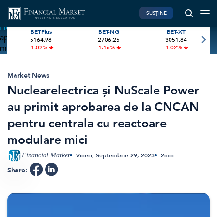
SUSȚINE
Home
»
Nuclearelectrica și NuScale Power au primit
BETPlus
BET-NG
BET-XT
aprobarea de la CNCAN pentru centrala cu reactoare
5164.98
2706.25
3051.84
PIATA DE CAPITAL
FINANTE PERSONALE
modulare mici
-1.02%
-1.16%
-1.02%
Market News
Banii tăi
Investiții
Educatie financiara
Market News
Nuclearelectrica și NuScale Power
International
Pensie & taxe
au primit aprobarea de la CNCAN
BVB Recap
Credite
pentru centrala cu reactoare
Bursa
Asigurari
modulare mici
Acțiunea Zilei
Start-Up
Brokeri
Financial Market
Vineri, Septembrie 29, 2023
2
min
Share:
FINTECH
GREEN FINANCE
Artificial Intelligence
ESG Investments
Digital Trends
Renewable Energy