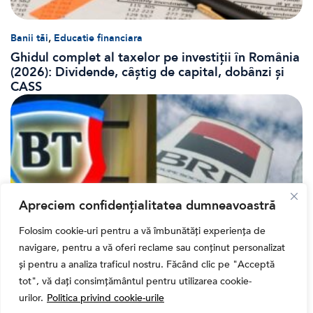
,
Banii tăi
Educatie financiara
Ghidul complet al taxelor pe investiții în România
(2026): Dividende, câștig de capital, dobânzi și
CASS
Apreciem confidențialitatea dumneavoastră
Folosim cookie-uri pentru a vă îmbunătăți experiența de
navigare, pentru a vă oferi reclame sau conținut personalizat
și pentru a analiza traficul nostru. Făcând clic pe "Acceptă
Bursa
tot", vă dați consimțământul pentru utilizarea cookie-
Cum a evoluat sectorul bancar listat la BVB? BT și
urilor.
Politica privind cookie-urile
BRD, față în față după T1 2026