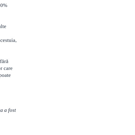
 70%
ulte
cestuia,
 fără
or care
 poate
a a fost