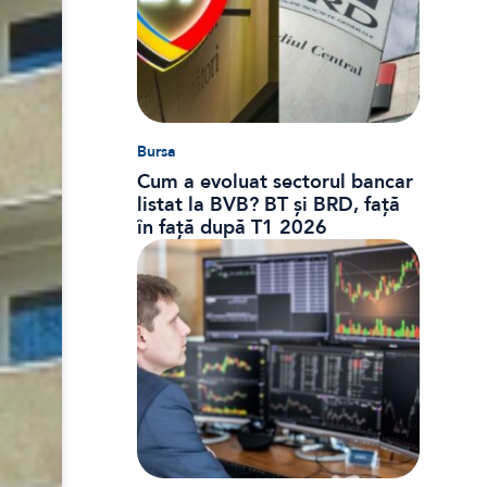
Bursa
Cum a evoluat sectorul bancar
listat la BVB? BT și BRD, față
în față după T1 2026