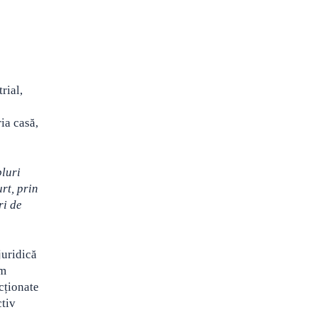
rial,
ria casă,
bluri
rt, prin
ri de
juridică
rm
cționate
ctiv