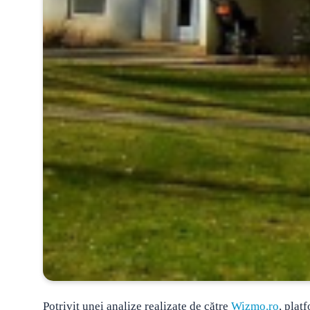
Potrivit unei analize realizate de către
Wizmo.ro
, plat