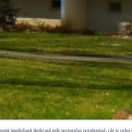
formă imobiliară dedicată atât sectorului rezidențial, cât și celui