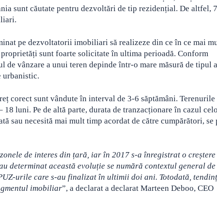
ia sunt căutate pentru dezvoltări de tip rezidențial.
De altfel,
iari.
minat pe dezvoltatorii imobiliari să realizeze din ce în ce mai m
e proprietăți sunt foarte solicitate în ultima perioadă. Conform
 de vânzare a unui teren depinde într-o mare măsură de tipul a
 urbanistic.
preț corect sunt vândute în interval de 3-6 săptămâni. Terenurile
18 luni. Pe de altă parte, durata de tranzacționare în cazul cel
iată sau necesită mai mult timp acordat de către cumpărători, se
zonele de interes din țară, iar în 2017 s-a înregistrat o creștere
 au determinat această evoluție se numără contextul general de
UZ-urile care s-au finalizat în ultimii doi ani. Totodată, tendinț
segmentul imobiliar
”, a declarat a declarat Marteen Deboo, CEO