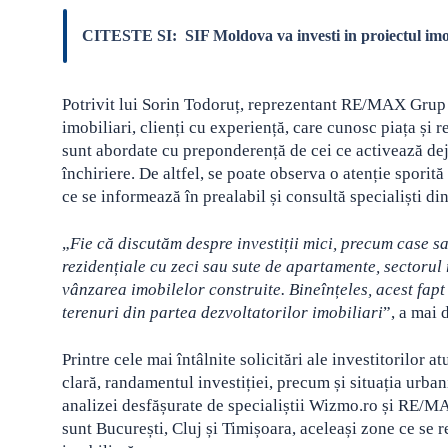
CITESTE SI:
SIF Moldova va investi in proiectul imo
Potrivit lui Sorin Todoruț, reprezentant RE/MAX Grup 
imobiliari, clienți cu experiență, care cunosc piața și 
sunt abordate cu preponderență de cei ce activează dej
închiriere. De altfel, se poate observa o atenție sporită
ce se informează în prealabil și consultă specialiști di
„
Fie că discutăm despre investiții mici, precum case s
rezidențiale cu zeci sau sute de apartamente, sectorul r
vânzarea imobilelor construite. Bineînțeles, acest fap
terenuri din partea dezvoltatorilor imobiliari
”, a mai 
Printre cele mai întâlnite solicitări ale investitorilor
clară, randamentul investiției, precum și situația urba
analizei desfășurate de specialiștii Wizmo.ro și RE/M
sunt București, Cluj și Timișoara, aceleași zone ce se 