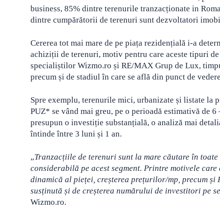
business, 85% dintre terenurile tranzacționate in Roman
dintre cumpărătorii de terenuri sunt dezvoltatori imobil
Cererea tot mai mare de pe piața rezidențială i-a deter
achiziții de terenuri, motiv pentru care aceste tipuri d
specialiștilor Wizmo.ro și RE/MAX Grup de Lux, timpul
precum și de stadiul în care se află din punct de vedere
Spre exemplu, terenurile mici, urbanizate și listate la 
PUZ* se vând mai greu, pe o perioadă estimativă de 6 – 
presupun o investiție substanțială, o analiză mai detal
întinde între 3 luni și 1 an.
„
Tranzacțiile de terenuri sunt la mare căutare în toate 
considerabilă pe acest segment. Printre motivele care
dinamică al pieței, creșterea prețurilor/mp, precum și P
susținută și de creșterea numărului de investitori pe 
Wizmo.ro.