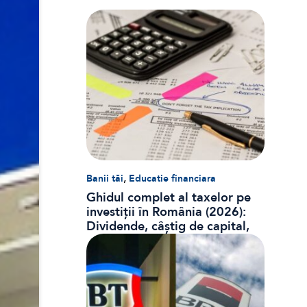
,
Banii tăi
Educatie financiara
Ghidul complet al taxelor pe
investiții în România (2026):
Dividende, câștig de capital,
dobânzi și CASS