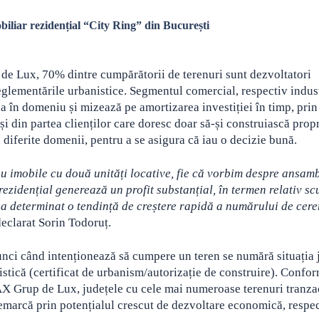
biliar rezidențial “City Ring” din București
de Lux, 70% dintre cumpărătorii de terenuri sunt dezvoltatori
reglementările urbanistice. Segmentul comercial, respectiv indust
a în domeniu și mizează pe amortizarea investiției în timp, prin
 și din partea clienților care doresc doar să-și construiască prop
n diferite domenii, pentru a se asigura că iau o decizie bună.
au imobile cu două unități locative, fie că vorbim despre ansam
ezidențial generează un profit substanțial, în termen relativ scu
t a determinat o tendință de creștere rapidă a numărului de cere
declarat Sorin Todoruț.
 atunci când intenționează să cumpere un teren se numără situația 
nistică (certificat de urbanism/autorizație de construire). Confo
AX Grup de Lux, județele cu cele mai numeroase terenuri tranza
remarcă prin potențialul crescut de dezvoltare economică, respe