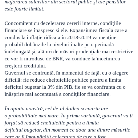
majorarea salariilor din sectorul public şi ale pensiilor
este foarte limitat.
Concomitent cu decelerarea cererii interne, condiţiile
financiare se înăspresc si ele. Expansiunea fiscală care a
condus la inflaţie ridicată în 2018-2019 va menţine
probabil dobânzile la niveluri înalte pe o perioadă
îndelungată şi, alături de măsuri prudenţiale mai restrictive
ce vor fi introduse de BNR, va conduce la încetinirea
creşterii creditului.
Guvernul se confruntă, în momentul de faţă, cu o alegere
dificilă: fie reduce cheltuielile publice pentru a limita
deficitul bugetar la 3% din PIB, fie se va confrunta cu o
înăsprire mai accentuată a condiţiilor financiare.
În opinia noastră, cel de-al doilea scenariu are
o probabilitate mai mare. În prima variantă, guvernul va fi
forţat să reducă cheltuielile pentru a limita
deficitul bugetar, din moment ce doar una dintre măsurile
care ar fi îmbunătăţit colectarea de taxe a fost