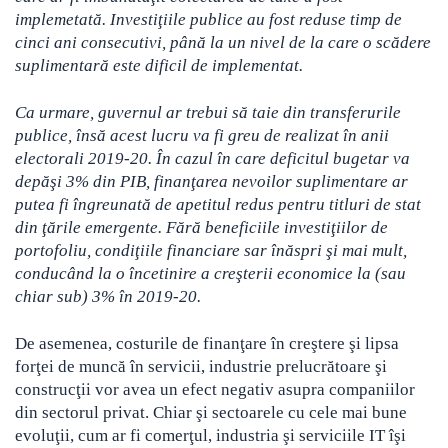
implemetată. Investiţiile publice au fost reduse timp de
cinci ani consecutivi, până la un nivel de la care o scădere
suplimentară este dificil de implementat.
Ca urmare, guvernul ar trebui să taie din transferurile
publice, însă acest lucru va fi greu de realizat în anii
electorali 2019-20. În cazul în care deficitul bugetar va
depăşi 3% din PIB, finanţarea nevoilor suplimentare ar
putea fi îngreunată de apetitul redus pentru titluri de stat
din ţările emergente. Fără beneficiile investiţiilor de
portofoliu, condiţiile financiare sar înăspri şi mai mult,
conducând la o încetinire a creşterii economice la (sau
chiar sub) 3% în 2019-20.
De asemenea, costurile de finanţare în creştere şi lipsa
forţei de muncă în servicii, industrie prelucrătoare şi
construcţii vor avea un efect negativ asupra companiilor
din sectorul privat. Chiar şi sectoarele cu cele mai bune
evoluţii, cum ar fi comerţul, industria şi serviciile IT îşi