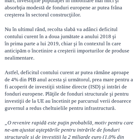
mari, investiţiile populaţiei în imobiliare mai mici şi
absorbţia modestă de fonduri europene ar putea frâna
creşterea în sectorul construcţiilor.
Nu în ultimul rând, recolta slabă va adânci deficitul
contului curent în a doua jumătate a anului 2018 şi
în prima parte a lui 2019, chiar şi în contextul în care
anticipăm o încetinire a creşterii importurilor de produse
nealimentare.
Astfel, deficitul contului curent ar putea rămâne aproape
de 4% din PIB anul acesta şi următorul, prea mare pentru a
fi acoperit de investiţii străine directe (ISD) şi intrări de
fonduri europene. Plăţile de fonduri structurale şi pentru
investiţii de la UE au încetinit pe parcursul verii deoarece
guvernul a redus cheltuielile pentru infrastructură.
„O revenire rapidă este puţin probabilă, motiv pentru care
ne-am ajustat aşteptările pentru intrările de fonduri
structurale şi de investiţii la 2 miliarde euro (1,0% din