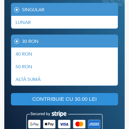
SINGULAR
LUNAR
30 RON
40 RON
50 RON
ALTĂ SUMĂ
CONTRIBUIE CU
30.00 LEI