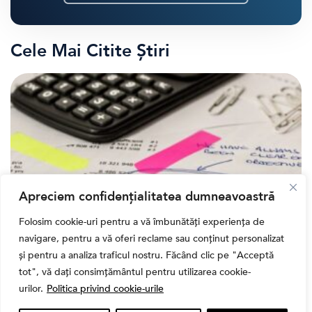
Cele Mai Citite Știri
Apreciem confidențialitatea dumneavoastră
Folosim cookie-uri pentru a vă îmbunătăți experiența de
navigare, pentru a vă oferi reclame sau conținut personalizat
,
Banii tăi
Educatie financiara
și pentru a analiza traficul nostru. Făcând clic pe "Acceptă
Ghidul complet al taxelor pe investiții în România
tot", vă dați consimțământul pentru utilizarea cookie-
(2026): Dividende, câștig de capital, dobânzi și
urilor.
Politica privind cookie-urile
CASS