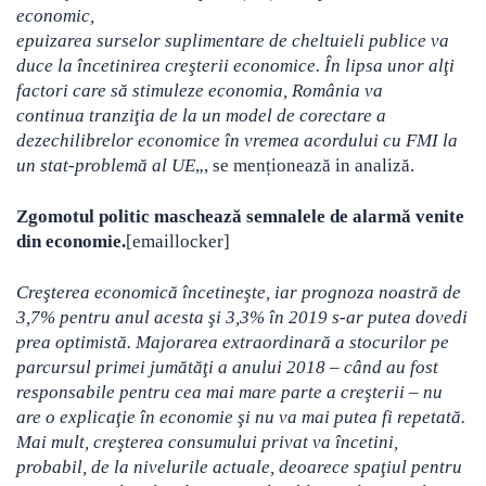
economic,
epuizarea surselor suplimentare de cheltuieli publice va
duce la încetinirea creşterii economice. În lipsa unor alţi
factori care să stimuleze economia, România va
continua tranziţia de la un model de corectare a
dezechilibrelor economice în vremea acordului cu FMI la
un stat-problemă al UE
„, se menționează in analiză.
Zgomotul politic maschează semnalele de alarmă venite
din economie.
[emaillocker]
Creşterea economică încetineşte, iar prognoza noastră de
3,7% pentru anul acesta şi 3,3% în 2019 s-ar putea dovedi
prea optimistă. Majorarea extraordinară a stocurilor pe
parcursul primei jumătăţi a anului 2018 – când au fost
responsabile pentru cea mai mare parte a creşterii – nu
are o explicaţie în economie şi nu va mai putea fi repetată.
Mai mult, creşterea consumului privat va încetini,
probabil, de la nivelurile actuale, deoarece spaţiul pentru