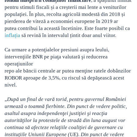
fondul înăspririi condițiilor financiare
, a spațiului limitat
pentru stimuli fiscali și a creșterii mai lente a veniturilor
populaţiei. În plus, recolta agricolă modestă din 2018 și
pierderea de viteză a economiei europene în 2019 ar
putea contribui la această încetinire. Este foarte posibil ca
inflația
să revină în intervalul țintit doar anul viitor.
Ca urmare a potenţialelor presiuni asupra leului,
intervenţiile BNR pe piaţa valutară şi reducerea
operaţiunilor
repo ale băncii centrale ar putea menţine ratele dobânzilor
ROBOR aproape de 3,5%, cu riscul să depăşească acest
nivel.
„
După un final de vară torid, pentru guvernul României
urmează o toamnă fierbinte. Din punct de vedere politic,
asaltul asupra independenţei justiţiei şi reacţia
autorităţilor la protestele de stradă din luna august vor
continua să afecteze relaţiile coaliţiei de guvernare cu
instituţiile Uniunii Europene (UE). Din punct de vedere