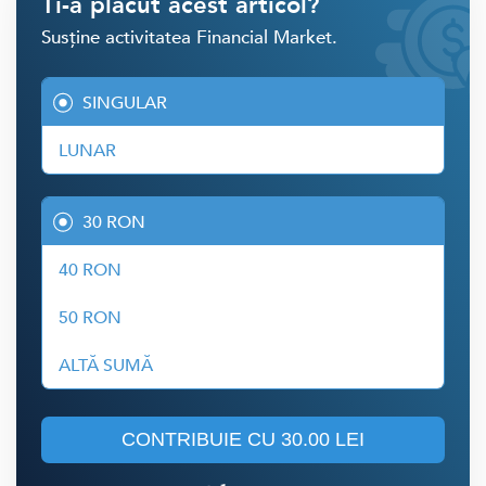
Ti-a placut acest articol?
Susține activitatea Financial Market.
SINGULAR
LUNAR
30 RON
40 RON
50 RON
ALTĂ SUMĂ
CONTRIBUIE CU
30.00 LEI