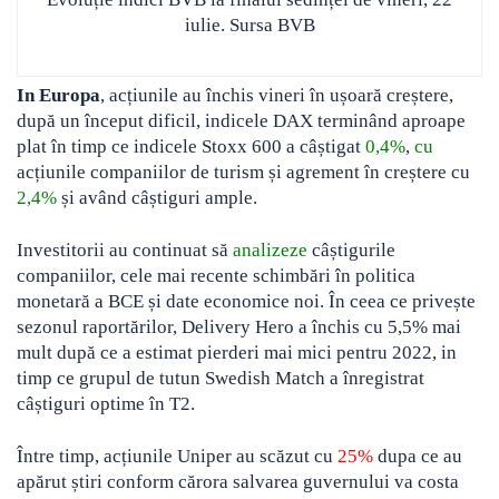
iulie. Sursa BVB
In Europa
, acțiunile au închis vineri în ușoară creștere,
după un început dificil, indicele DAX terminând aproape
plat în timp ce indicele Stoxx 600 a câștigat
0,4%
,
cu
acțiunile companiilor de turism și agrement în creștere cu
2,4%
și având câștiguri ample.
Investitorii au continuat să
analizeze
câștigurile
companiilor, cele mai recente schimbări în politica
monetară a BCE și date economice noi. În ceea ce privește
sezonul raportărilor, Delivery Hero a închis cu 5,5% mai
mult după ce a estimat pierderi mai mici pentru 2022, in
timp ce grupul de tutun Swedish Match a înregistrat
câștiguri optime în T2.
Între timp, acțiunile Uniper au scăzut cu
25%
dupa ce au
apărut știri conform cărora salvarea guvernului va costa