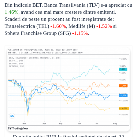
Din indicele BET, Banca Transilvania (TLV) s-a apreciat cu
1.46%
, avand cea mai mare crestere dintre emitenti.
Scaderi de peste un procent au fost inregistrate de:
Transelectrica (TEL)
-1.60%
, Medlife (M)
-1.52%
si
Sphera Franchise Group (SFG)
-1.15%
.
Evoluție indici BVB la finalul sedinței de vineri, 22