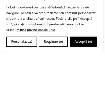
(2026): Dividende, câștig de capital, dobânzi și
Folosim cookie-uri pentru a vă îmbunătăți experiența de
CASS
navigare, pentru a vă oferi reclame sau conținut personalizat
și pentru a analiza traficul nostru. Făcând clic pe "Acceptă
tot", vă dați consimțământul pentru utilizarea cookie-
urilor.
Politica privind cookie-urile
Personalizează
Respinge tot
Acceptă tot
Bursa
Cum a evoluat sectorul bancar listat la BVB? BT și
BRD, față în față după T1 2026