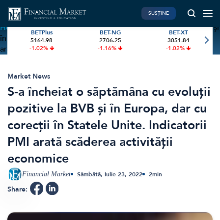
SUSȚINE
Home
»
S-a încheiat o săptămâna cu evoluții pozitive la BVB și
BETPlus
BET-NG
BET-XT
în Europa, dar cu corecții în Statele Unite. Indicatorii PMI
5164.98
2706.25
3051.84
PIATA DE CAPITAL
FINANTE PERSONALE
arată scăderea activității economice
-1.02%
-1.16%
-1.02%
Market News
Banii tăi
Investiții
Educatie financiara
Market News
S-a încheiat o săptămâna cu evoluții
International
Pensie & taxe
pozitive la BVB și în Europa, dar cu
BVB Recap
Credite
corecții în Statele Unite. Indicatorii
Bursa
Asigurari
PMI arată scăderea activității
Acțiunea Zilei
Start-Up
economice
Brokeri
Financial Market
Sâmbătă, Iulie 23, 2022
2
min
FINTECH
GREEN FINANCE
Share:
Artificial Intelligence
ESG Investments
Digital Trends
Renewable Energy