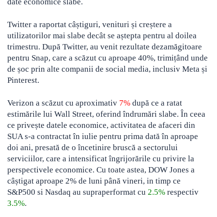
date economice slabe.
Twitter a raportat câștiguri, venituri și creștere a
utilizatorilor mai slabe decât se aștepta pentru al doilea
trimestru. După Twitter, au venit rezultate dezamăgitoare
pentru Snap, care a scăzut cu aproape 40%, trimițând unde
de șoc prin alte companii de social media, inclusiv Meta și
Pinterest.
Verizon a scăzut cu aproximativ
7%
după ce a ratat
estimările lui Wall Street, oferind îndrumări slabe. În ceea
ce privește datele economice, activitatea de afaceri din
SUA s-a contractat în iulie pentru prima dată în aproape
doi ani, presată de o încetinire bruscă a sectorului
serviciilor, care a intensificat îngrijorările cu privire la
perspectivele economice. Cu toate astea, DOW Jones a
câștigat aproape 2% de luni până vineri, in timp ce
S&P500 si Nasdaq au supraperformat cu
2.5%
respectiv
3.5%
.