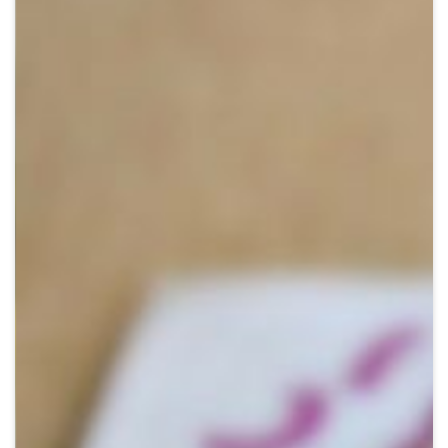
Crypto
Sustainability
Digital payments
BROKERI
TERMENUL ZILEI