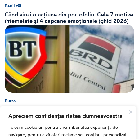
Banii tăi
Când vinzi o acțiune din portofoliu: Cele 7 motive
întemeiate și 4 capcane emoționale (ghid 2026)
Bursa
Cum a evoluat sectorul bancar listat la BVB? BT și
BRD, față în față după T1 2026
Apreciem confidențialitatea dumneavoastră
Folosim cookie-uri pentru a vă îmbunătăți experiența de
navigare, pentru a vă oferi reclame sau conținut personalizat