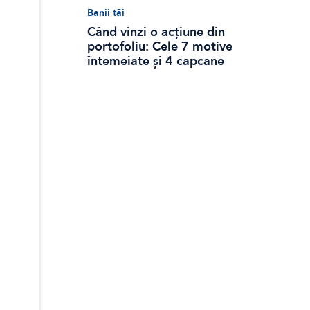
Banii tăi
Când vinzi o acțiune din
portofoliu: Cele 7 motive
întemeiate și 4 capcane
emoționale (ghid 2026)