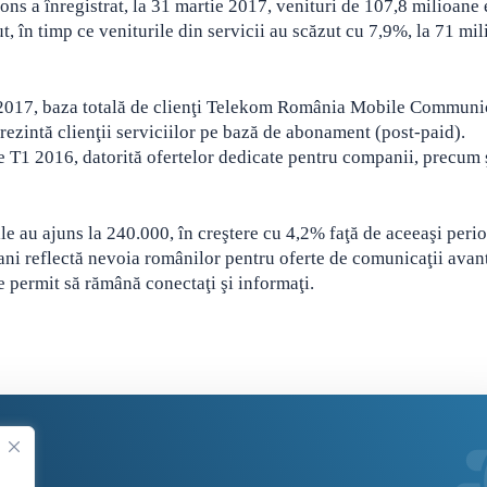
a înregistrat, la 31 martie 2017, venituri de 107,8 milioane 
t, în timp ce veniturile din servicii au scăzut cu 7,9%, la 71 mi
1 2017, baza totală de clienţi Telekom România Mobile Communi
rezintă clienţii serviciilor pe bază de abonament (post-paid).
e T1 2016, datorită ofertelor dedicate pentru companii, precum 
ile au ajuns la 240.000, în creştere cu 4,2% faţă de aceeaşi peri
ani reflectă nevoia românilor pentru oferte de comunicaţii avan
le permit să rămână conectaţi şi informaţi.