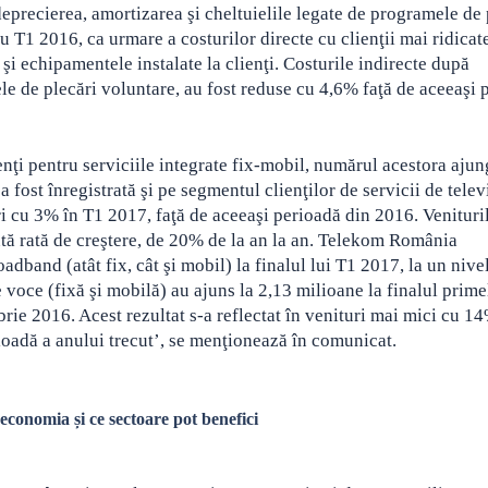
eprecierea, amortizarea şi cheltuielile legate de programele de 
T1 2016, ca urmare a costurilor directe cu clienţii mai ridicate
i echipamentele instalate la clienţi. Costurile indirecte după
le de plecări voluntare, au fost reduse cu 4,6% faţă de aceeaşi 
enţi pentru serviciile integrate fix-mobil, numărul acestora aju
 fost înregistrată şi pe segmentul clienţilor de servicii de telev
ri cu 3% în T1 2017, faţă de aceeaşi perioadă din 2016. Venituri
tă rată de creştere, de 20% de la an la an. Telekom România
band (atât fix, cât şi mobil) la finalul lui T1 2017, la un nivel
de voce (fixă şi mobilă) au ajuns la 2,13 milioane la finalul prime
brie 2016. Acest rezultat s-a reflectat în venituri mai mici cu 1
rioadă a anului trecut’, se menţionează în comunicat.
conomia și ce sectoare pot benefici