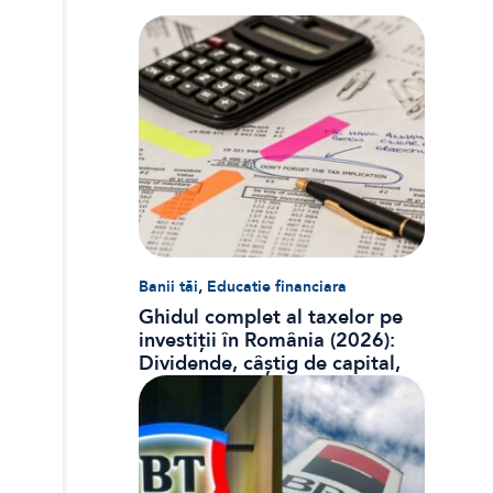
,
Banii tăi
Educatie financiara
Ghidul complet al taxelor pe
investiții în România (2026):
Dividende, câștig de capital,
dobânzi și CASS