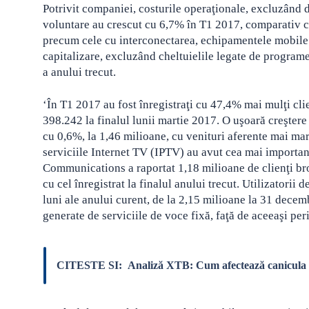
Potrivit companiei, costurile operaţionale, excluzând d
voluntare au crescut cu 6,7% în T1 2017, comparativ cu 
precum cele cu interconectarea, echipamentele mobile ş
capitalizare, excluzând cheltuielile legate de programe
a anului trecut.
‘În T1 2017 au fost înregistraţi cu 47,4% mai mulţi cli
398.242 la finalul lunii martie 2017. O uşoară creştere a
cu 0,6%, la 1,46 milioane, cu venituri aferente mai ma
serviciile Internet TV (IPTV) au avut cea mai importan
Communications a raportat 1,18 milioane de clienţi broad
cu cel înregistrat la finalul anului trecut. Utilizatorii 
luni ale anului curent, de la 2,15 milioane la 31 decem
generate de serviciile de voce fixă, faţă de aceeaşi pe
CITESTE SI:
Analiză XTB: Cum afectează canicula e