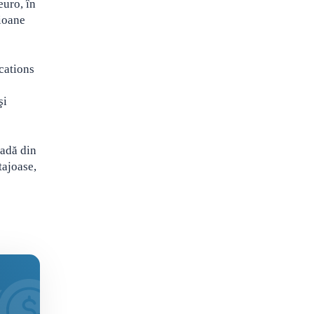
euro, în
lioane
cations
şi
oadă din
tajoase,