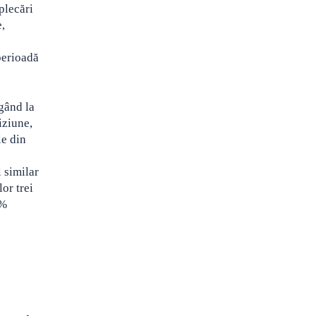
plecări
,
perioadă
ngând la
iziune,
le din
 similar
lor trei
4%