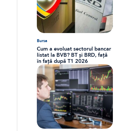
Bursa
Cum a evoluat sectorul bancar
listat la BVB? BT și BRD, față
în față după T1 2026