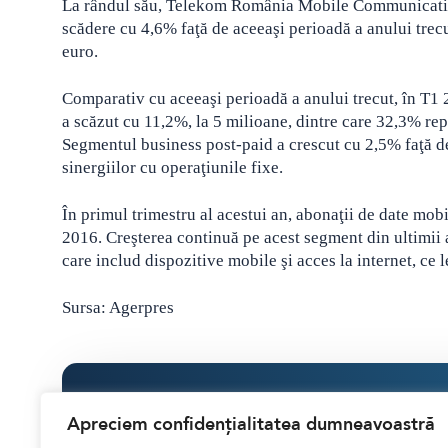
La rândul său, Telekom România Mobile Communications 
scădere cu 4,6% faţă de aceeaşi perioadă a anului trecu
euro.
Comparativ cu aceeaşi perioadă a anului trecut, în T
a scăzut cu 11,2%, la 5 milioane, dintre care 32,3% rep
Segmentul business post-paid a crescut cu 2,5% faţă d
sinergiilor cu operaţiunile fixe.
În primul trimestru al acestui an, abonaţii de date mob
2016. Creşterea continuă pe acest segment din ultimii 
care includ dispozitive mobile şi acces la internet, ce 
Sursa: Agerpres
Ti-a placut acest articol?
Apreciem confidențialitatea dumneavoastră