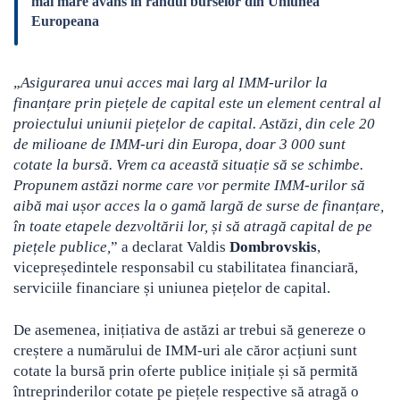
mai mare avans în randul burselor din Uniunea
Europeana
„
Asigurarea unui acces mai larg al IMM-urilor la
finanțare prin piețele de capital este un element central al
proiectului uniunii piețelor de capital. Astăzi, din cele 20
de milioane de IMM-uri din Europa, doar 3 000 sunt
cotate la bursă. Vrem ca această situație să se schimbe.
Propunem astăzi norme care vor permite IMM-urilor să
aibă mai ușor acces la o gamă largă de surse de finanțare,
în toate etapele dezvoltării lor, și să atragă capital de pe
piețele publice,
” a declarat Valdis
Dombrovskis
,
vicepreședintele responsabil cu stabilitatea financiară,
serviciile financiare și uniunea piețelor de capital.
De asemenea, inițiativa de astăzi ar trebui să genereze o
creștere a numărului de IMM-uri ale căror acțiuni sunt
cotate la bursă prin oferte publice inițiale și să permită
întreprinderilor cotate pe piețele respective să atragă o