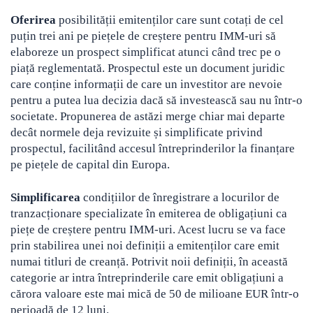
Oferirea
posibilității emitenților care sunt cotați de cel
puțin trei ani pe piețele de creștere pentru IMM-uri să
elaboreze un prospect simplificat atunci când trec pe o
piață reglementată. Prospectul este un document juridic
care conține informații de care un investitor are nevoie
pentru a putea lua decizia dacă să investească sau nu într-o
societate. Propunerea de astăzi merge chiar mai departe
decât normele deja revizuite și simplificate privind
prospectul, facilitând accesul întreprinderilor la finanțare
pe piețele de capital din Europa.
Simplificarea
condițiilor de înregistrare a locurilor de
tranzacționare specializate în emiterea de obligațiuni ca
piețe de creștere pentru IMM-uri. Acest lucru se va face
prin stabilirea unei noi definiții a emitenților care emit
numai titluri de creanță. Potrivit noii definiții, în această
categorie ar intra întreprinderile care emit obligațiuni a
cărora valoare este mai mică de 50 de milioane EUR într-o
perioadă de 12 luni.