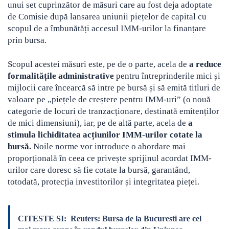
unui set cuprinzător de măsuri care au fost deja adoptate
de Comisie după lansarea uniunii piețelor de capital cu
scopul de a îmbunătăți accesul IMM-urilor la finanțare
prin bursa.
Scopul acestei măsuri este, pe de o parte, acela de
a reduce
formalitățile administrative
pentru întreprinderile mici și
mijlocii care încearcă să intre pe bursă și să emită titluri de
valoare pe „piețele de creștere pentru IMM-uri” (o nouă
categorie de locuri de tranzacționare, destinată emitenților
de mici dimensiuni), iar, pe de altă parte, acela de
a
stimula lichiditatea acțiunilor IMM-urilor cotate la
bursă.
Noile norme vor introduce o abordare mai
proporțională în ceea ce privește sprijinul acordat IMM-
urilor care doresc să fie cotate la bursă, garantând,
totodată, protecția investitorilor și integritatea pieței.
CITESTE SI:
Reuters: Bursa de la Bucuresti are cel