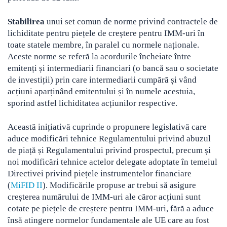
Stabilirea
unui set comun de norme privind contractele de
lichiditate pentru piețele de creștere pentru IMM-uri în
toate statele membre, în paralel cu normele naționale.
Aceste norme se referă la acordurile încheiate între
emitenți și intermediarii financiari (o bancă sau o societate
de investiții) prin care intermediarii cumpără și vând
acțiuni aparținând emitentului și în numele acestuia,
sporind astfel lichiditatea acțiunilor respective.
Această inițiativă cuprinde o propunere legislativă care
aduce modificări tehnice Regulamentului privind abuzul
de piață și Regulamentului privind prospectul, precum și
noi modificări tehnice actelor delegate adoptate în temeiul
Directivei privind piețele instrumentelor financiare
(
MiFID II
). Modificările propuse ar trebui să asigure
creșterea numărului de IMM-uri ale căror acțiuni sunt
cotate pe piețele de creștere pentru IMM-uri, fără a aduce
însă atingere normelor fundamentale ale UE care au fost