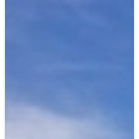
Crypto
Sustainability
Digital payments
BROKERI
TERMENUL ZILEI