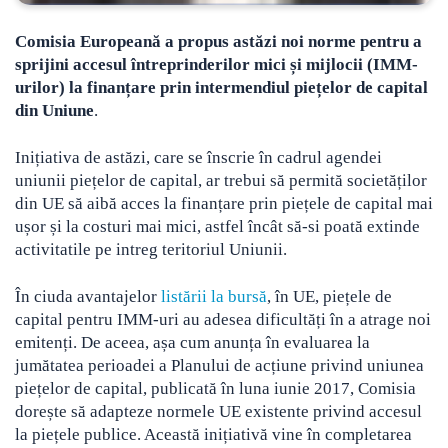
Comisia Europeană a propus astăzi noi norme pentru a
sprijini accesul întreprinderilor mici și mijlocii (IMM-
urilor) la finanțare prin intermendiul piețelor de capital
din Uniune
.
Inițiativa de astăzi, care se înscrie în cadrul agendei
uniunii piețelor de capital, ar trebui să permită societăților
din UE să aibă acces la finanțare prin piețele de capital mai
ușor și la costuri mai mici, astfel încât să-si poată extinde
activitatile pe intreg teritoriul Uniunii.
În ciuda avantajelor
listării la bursă
, în UE, piețele de
capital pentru IMM-uri au adesea dificultăți în a atrage noi
emitenți. De aceea, așa cum anunța în evaluarea la
jumătatea perioadei a Planului de acțiune privind uniunea
piețelor de capital, publicată în luna iunie 2017, Comisia
dorește să adapteze normele UE existente privind accesul
la piețele publice. Această inițiativă vine în completarea