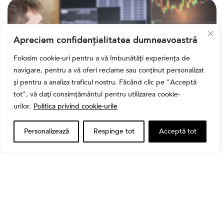
Apreciem confidențialitatea dumneavoastră
Folosim cookie-uri pentru a vă îmbunătăți experiența de
navigare, pentru a vă oferi reclame sau conținut personalizat
și pentru a analiza traficul nostru. Făcând clic pe "Acceptă
tot", vă dați consimțământul pentru utilizarea cookie-
urilor.
Politica privind cookie-urile
Banii tăi
Personalizează
Respinge tot
Acceptă tot
Când vinzi o acțiune din portofoliu: Cele 7 motive
întemeiate și 4 capcane emoționale (ghid 2026)