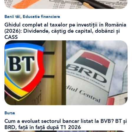
,
Banii tăi
Educatie financiara
Ghidul complet al taxelor pe investiții în România
(2026): Dividende, câștig de capital, dobânzi și
CASS
Bursa
Cum a evoluat sectorul bancar listat la BVB? BT și
BRD, față în față după T1 2026