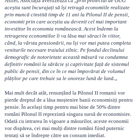
Astfel, Asociația
avertizează că „
prin proiectul de OUG
aceștia sunt încurajați să își retragă economiile realizate
prin muncă cinstită timp de 11 ani la Pilonul II de pensii,
economii prin care aceștia au devenit cel mai important
investitor în economia românească. Acest îndemn la
retragerea economiilor îi va lăsa mai săraci în viitor,
când, la vârsta pensionării, nu își vor mai putea completa
veniturile necesare traiului zilnic. Pe fondul declinului
demografic de notorietate această măsură va condamna
definitiv românii la sărăcie și captivitate față de sistemul
public de pensii, din ce în ce mai împovărat de volumul
plăților pe care trebuie sa le onoreze lună de lună.
„
Mai mult decât atât, renunțând la Pilonul II romanii vor
pierde dreptul de a lăsa moștenire banii economisiți pentru
pensie. În același timp pentru mai bine de 50% dintre
români Pilonul II reprezintă singura sursă de economisire.
Odată cu intrarea în vigoare a măsurilor, aceste economii
vor dispărea, cei mai mulți dintre români fiind puternic
tentați să se îndrepte către un consum imediat.