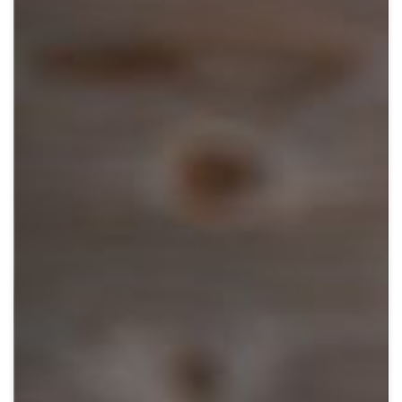
Crypto
Sustainability
Digital payments
BROKERI
TERMENUL ZILEI