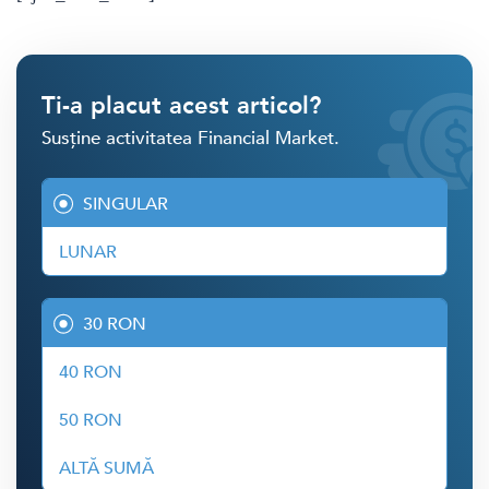
Ti-a placut acest articol?
Susține activitatea Financial Market.
SINGULAR
LUNAR
30 RON
40 RON
50 RON
ALTĂ SUMĂ