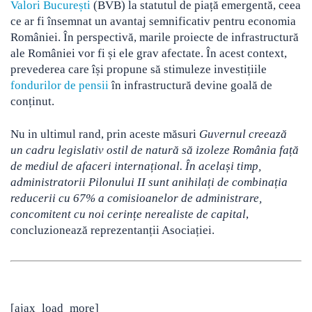
Valori București
(BVB) la statutul de piață emergentă, ceea
ce ar fi însemnat un avantaj semnificativ pentru economia
României. În perspectivă, marile proiecte de infrastructură
ale României vor fi și ele grav afectate. În acest context,
prevederea care își propune să stimuleze investițiile
fondurilor de pensii
în infrastructură devine goală de
conținut.
Nu in ultimul rand, p
rin aceste măsuri
Guvernul creează
un cadru legislativ ostil de natură să izoleze România față
de mediul de afaceri internațional. În același timp,
administratorii Pilonului II sunt anihilați de combinația
reducerii cu 67% a comisioanelor de administrare,
concomitent cu noi cerințe nerealiste de capital
,
concluzionează reprezentanții Asociației.
[ajax_load_more]