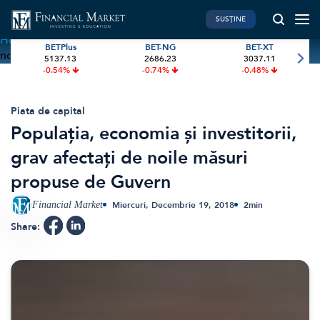
SUSȚINE
Home
»
Populația, economia și investitorii, grav afectați de
BETPlus
BET-NG
BET-XT
noile măsuri propuse de Guvern
5137.13
2686.23
3037.11
PIATA DE CAPITAL
FINANTE PERSONALE
-0.54%
-0.74%
-0.48%
Market News
Banii tăi
Investiții
Educatie financiara
Piata de capital
Populația, economia și investitorii,
International
Pensie & taxe
grav afectați de noile măsuri
BVB Recap
Credite
propuse de Guvern
Bursa
Asigurari
Acțiunea Zilei
Start-Up
Financial Market
Miercuri, Decembrie 19, 2018
2
min
Brokeri
Share:
FINTECH
GREEN FINANCE
Artificial Intelligence
ESG Investments
Digital Trends
Renewable Energy