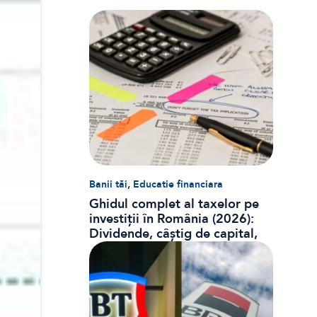
,
Banii tăi
Educatie financiara
Ghidul complet al taxelor pe
investiții în România (2026):
Dividende, câștig de capital,
dobânzi și CASS