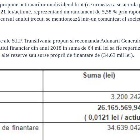
) propune actionarilor un dividend brut (ce urmeaza a se acorda 
121
lei/actiune
, reprezentand un randament de 5,58 % prin rapor
cursul anului trecut, se mentionează intr-un comunicat al societ
e ale S.I.F. Transilvania propun si recomanda Adunarii General
itiul financiar din anul 2018 in suma de 64 mil lei sa fie reparti
i alte rezerve sau surse proprii de finantare de (34,63 mil lei).