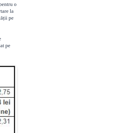
pentru o
tare la
ății pe
e
zat pe