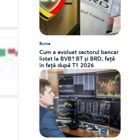
Bursa
Cum a evoluat sectorul bancar
listat la BVB? BT și BRD, față
în față după T1 2026