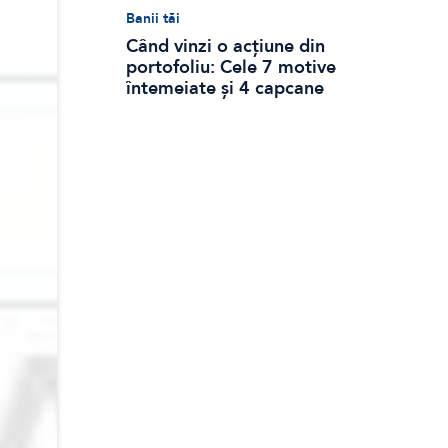
Banii tăi
Când vinzi o acțiune din
portofoliu: Cele 7 motive
întemeiate și 4 capcane
emoționale (ghid 2026)