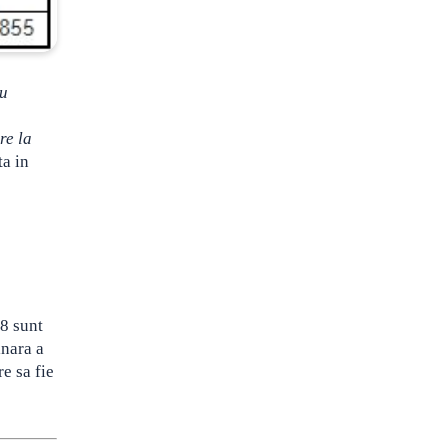
cu
re la
ta in
18 sunt
inara a
e sa fie