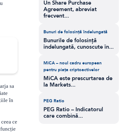
Un Share Purchase
au
Agreement, abreviat
frecvent...
Bunuri de folosință îndelungată
Bunurile de folosință
îndelungată, cunoscute în...
MiCA – noul cadru european
pentru piața criptoactivelor
MiCA este prescurtarea de
la Markets...
arja sa
iate
iile în
PEG Ratio
PEG Ratio – Indicatorul
care combină...
 ceea ce
 funcție