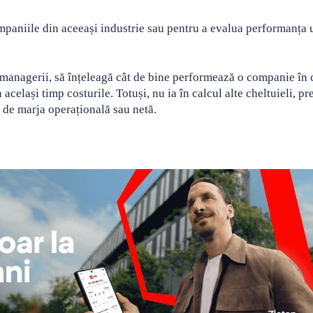
mpaniile din aceeași industrie sau pentru a evalua performanța 
și managerii, să înțeleagă cât de bine performează o companie în 
același timp costurile. Totuși, nu ia în calcul alte cheltuieli, p
 de marja operațională sau netă.