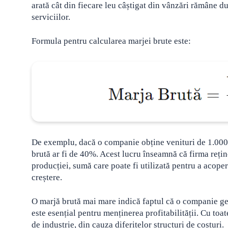
arată cât din fiecare leu câștigat din vânzări rămâne d
serviciilor.
Formula pentru calcularea marjei brute este:
De exemplu, dacă o companie obține venituri de 1.000.0
brută ar fi de 40%. Acest lucru înseamnă că firma rețin
producției, sumă care poate fi utilizată pentru a acoperi
creștere.
O marjă brută mai mare indică faptul că o companie gest
este esențial pentru menținerea profitabilității. Cu toa
de industrie, din cauza diferitelor structuri de costuri.