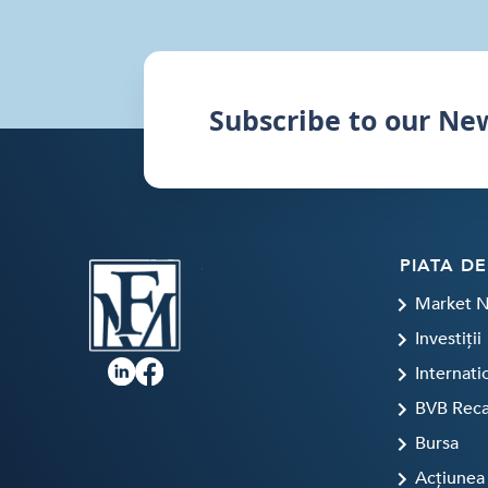
Subscribe to our Ne
PIATA DE
Market 
Investiții
Internati
BVB Rec
Bursa
Acțiunea 