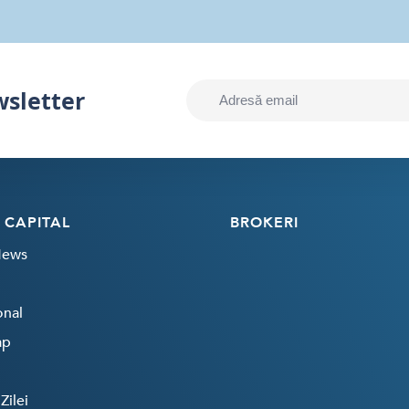
wsletter
 CAPITAL
BROKERI
News
onal
ap
Zilei