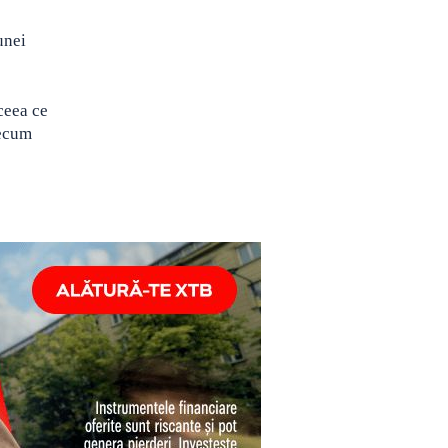
unei
ceea ce
recum