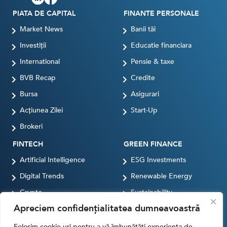
PIATA DE CAPITAL
FINANTE PERSONALE
Market News
Banii tăi
Investiții
Educatie financiara
International
Pensie & taxe
BVB Recap
Credite
Bursa
Asigurari
Acțiunea Zilei
Start-Up
Brokeri
FINTECH
GREEN FINANCE
Artificial Intelligence
ESG Investments
Digital Trends
Renewable Energy
Crypto
Sustainability
Apreciem confidențialitatea dumneavoastră
Digital payments
BROKERI
TERMENUL ZILEI
Folosim cookie-uri pentru a vă îmbunătăți experiența de