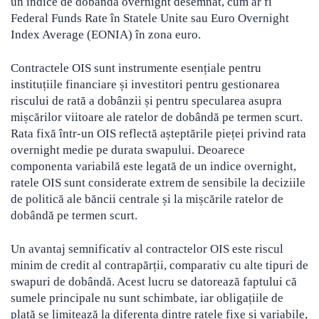
un indice de dobândă overnight desemnat, cum ar fi
Federal Funds Rate în Statele Unite sau Euro Overnight
Crypto
Sustainability
Index Average (EONIA) în zona euro.
Digital payments
Contractele OIS sunt instrumente esențiale pentru
instituțiile financiare și investitori pentru gestionarea
BROKERI
TERMENUL ZILEI
riscului de rată a dobânzii și pentru specularea asupra
mișcărilor viitoare ale ratelor de dobândă pe termen scurt.
Rata fixă într-un OIS reflectă așteptările pieței privind rata
overnight medie pe durata swapului. Deoarece
componenta variabilă este legată de un indice overnight,
ratele OIS sunt considerate extrem de sensibile la deciziile
de politică ale băncii centrale și la mișcările ratelor de
dobândă pe termen scurt.
Un avantaj semnificativ al contractelor OIS este riscul
minim de credit al contrapărții, comparativ cu alte tipuri de
swapuri de dobândă. Acest lucru se datorează faptului că
sumele principale nu sunt schimbate, iar obligațiile de
plată se limitează la diferența dintre ratele fixe și variabile,