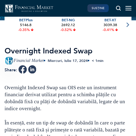
SUSȚINE
Home
»
Terms
»
Overnight Indexed Swap
BETPlus
BET-NG
BET-XT
5146.8
2692.12
3039.38
PIATA DE CAPITAL
FINANTE PERSONALE
-0.35%
-0.52%
-0.41%
Market News
Banii tăi
Investiții
Educatie financiara
Overnight Indexed Swap
International
Pensie & taxe
Financial Market
Miercuri, Iulie 17, 2024
< 1
min
BVB Recap
Credite
Share:
Bursa
Asigurari
Acțiunea Zilei
Start-Up
Overnight Indexed Swap sau OIS este un instrument
financiar derivat utilizat pentru a schimba plățile cu
Brokeri
dobândă fixă cu plăți de dobândă variabilă, legate de un
indice overnight.
FINTECH
GREEN FINANCE
În esență, este un tip de swap de dobândă în care o parte
Artificial Intelligence
ESG Investments
plătește o rată fixă și primește o rată variabilă, bazată pe
Digital Trends
Renewable Energy