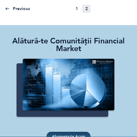
Previous
1
2
Crypto
Sustainability
Digital payments
Alătură-te Comunității Financial
BROKERI
TERMENUL ZILEI
Market
Aboneaza-te Acum