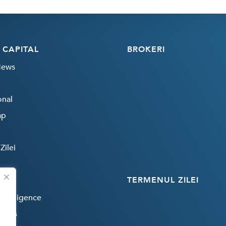
 CAPITAL
BROKERI
News
onal
ap
Zilei
TERMENUL ZILEI
 Intelligence
rends