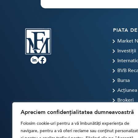
PIATA DE
Market 
Investiții
Internati
BVB Rec
Bursa
Acțiunea 
Brokeri
FINTECH
Apreciem confidențialitatea dumneavoastră
Artificial
Folosim cookie-uri pentru a vă îmbunătăți experiența de
Digital T
navigare, pentru a vă oferi reclame sau conținut personalizat