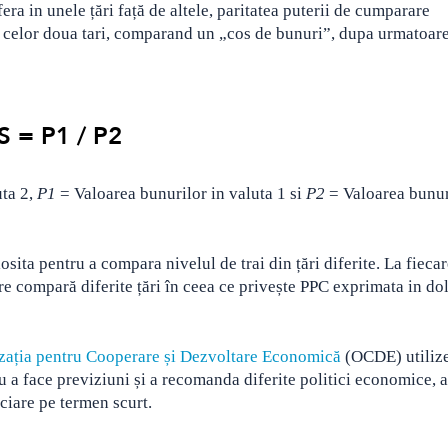
era in unele țări față de altele, paritatea puterii de cumparare
e celor doua tari, comparand un „cos de bunuri”, dupa urmatoar
S = P1 / P2
uta 2,
P1
= Valoarea bunurilor in valuta 1 si
P2
= Valoarea bunur
sita pentru a compara nivelul de trai din țări diferite. La fiecar
e compară diferite țări în ceea ce privește PPC exprimata in dol
zația pentru Cooperare și Dezvoltare Economică
(OCDE) utiliz
 a face previziuni și a recomanda diferite politici economice, 
nciare pe termen scurt.