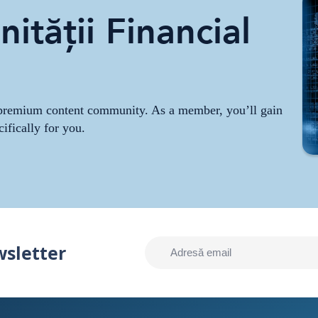
ității Financial
r premium content community. As a member, you’ll gain
cifically for you.
wsletter