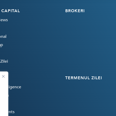
 CAPITAL
BROKERI
News
onal
ap
Zilei
TERMENUL ZILEI
 Intelligence
rends
payments