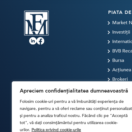
PIATA DE
Market 
Investiții
Internati
BVB Rec
Bursa
Acțiunea 
Brokeri
FINTECH
Apreciem confidențialitatea dumneavoastră
Artificial
Folosim cookie-uri pentru a vă îmbunătăți experiența de
Digital T
navigare, pentru a vă oferi reclame sau conținut personalizat
și pentru a analiza traficul nostru. Făcând clic pe "Acceptă
Crypto
tot", vă dați consimțământul pentru utilizarea cookie-
Digital 
urilor.
Politica privind cookie-urile