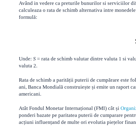
Având in vedere ca preturile bunurilor si serviciilor dif
calculeaza o rata de schimb alternativa intre monedel
formulă:
Unde:
S
= rata de schimb valutar dintre valuta 1 si val
valuta 2.
Rata de schimb a parității puterii de cumpărare este folo
ani, Banca Mondială construiește și emite un raport car
americani.
Atât Fondul Monetar Internațional (FMI) cât și
Organi
ponderi bazate pe paritatea puterii de cumparare pentru
acțiuni influențand de multe ori evolutia piețelor fina