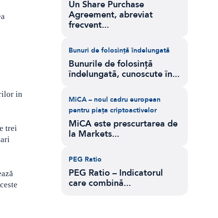
Un Share Purchase
Agreement, abreviat
ea
frecvent...
Bunuri de folosință îndelungată
Bunurile de folosință
îndelungată, cunoscute în...
ilor in
MiCA – noul cadru european
pentru piața criptoactivelor
MiCA este prescurtarea de
e trei
la Markets...
ari
PEG Ratio
PEG Ratio – Indicatorul
ează
care combină...
aceste