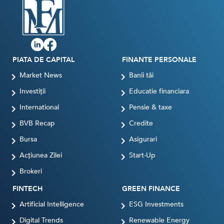
PIATA DE CAPITAL
FINANTE PERSONALE
Market News
Banii tăi
Investiții
Educatie financiara
International
Pensie & taxe
BVB Recap
Credite
Bursa
Asigurari
Acțiunea Zilei
Start-Up
Brokeri
FINTECH
GREEN FINANCE
Artificial Intelligence
ESG Investments
Digital Trends
Renewable Energy