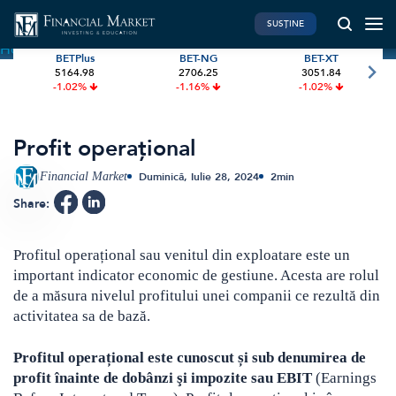
SUSȚINE
Home
»
Terms
»
Profit operațional
BETPlus
BET-NG
BET-XT
5164.98
2706.25
3051.84
PIATA DE CAPITAL
FINANTE PERSONALE
-1.02%
-1.16%
-1.02%
Market News
Banii tăi
Investiții
Educatie financiara
Profit operațional
International
Pensie & taxe
Financial Market
Duminică, Iulie 28, 2024
2
min
BVB Recap
Credite
Share:
Bursa
Asigurari
Acțiunea Zilei
Start-Up
Profitul operațional sau venitul din exploatare este un
important indicator economic de gestiune. Acesta are rolul
Brokeri
de a măsura nivelul profitului unei companii ce rezultă din
activitatea sa de bază.
FINTECH
GREEN FINANCE
Profitul operațional este cunoscut și sub denumirea de
Artificial Intelligence
ESG Investments
profit înainte de dobânzi şi impozite sau EBIT
(Earnings
Digital Trends
Renewable Energy