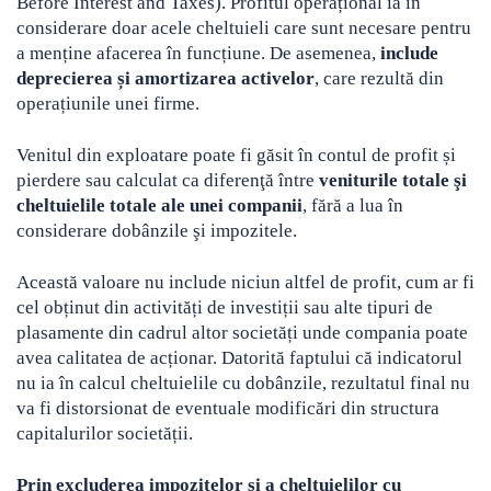
Before Interest and Taxes). Profitul operațional ia în
considerare doar acele cheltuieli care sunt necesare pentru
Crypto
Sustainability
a menține afacerea în funcțiune. De asemenea,
include
Digital payments
deprecierea și amortizarea activelor
, care rezultă din
operațiunile unei firme.
BROKERI
TERMENUL ZILEI
Venitul din exploatare poate fi găsit în contul de profit și
pierdere sau calculat ca diferenţă între
veniturile totale şi
cheltuielile totale ale unei companii
, fără a lua în
considerare dobânzile şi impozitele.
Această valoare nu include niciun altfel de profit, cum ar fi
cel obținut din activități de investiții sau alte tipuri de
plasamente din cadrul altor societăți unde compania poate
avea calitatea de acționar. Datorită faptului că indicatorul
nu ia în calcul cheltuielile cu dobânzile, rezultatul final nu
va fi distorsionat de eventuale modificări din structura
capitalurilor societății.
Prin excluderea impozitelor şi a cheltuielilor cu