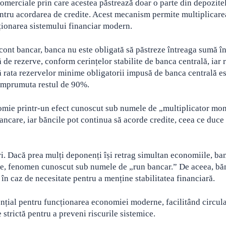
comerciale prin care acestea păstrează doar o parte din depozite
 pentru acordarea de credite. Acest mecanism permite multiplicar
ționarea sistemului financiar modern.
ont bancar, banca nu este obligată să păstreze întreaga sumă în 
de rezerve, conform cerințelor stabilite de banca centrală, iar r
ă rata rezervelor minime obligatorii impusă de banca centrală es
 împrumuta restul de 90%.
omie printr-un efect cunoscut sub numele de „multiplicator mon
ancare, iar băncile pot continua să acorde credite, ceea ce duce 
uri. Dacă prea mulți deponenți își retrag simultan economiile, ba
rile, fenomen cunoscut sub numele de „run bancar.” De aceea, bă
în caz de necesitate pentru a menține stabilitatea financiară.
nțial pentru funcționarea economiei moderne, facilitând circula
 strictă pentru a preveni riscurile sistemice.