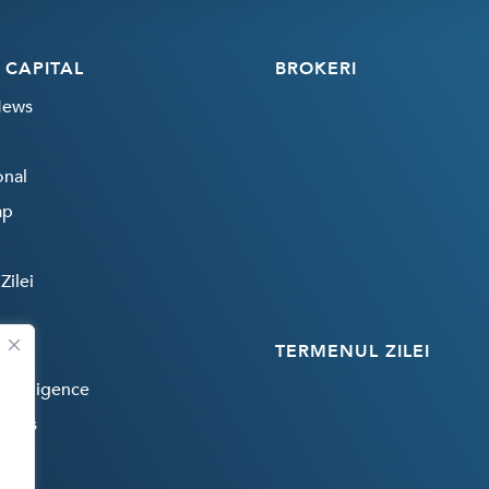
 CAPITAL
BROKERI
News
onal
ap
Zilei
TERMENUL ZILEI
 Intelligence
rends