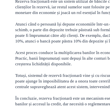
Rezerva fracționară este un sistem utilizat de băncile 
clienților în rezervă, iar restul sumelor sunt folosite
monetare din economie și joacă un rol esențial în func
Atunci când o persoană își depune economiile într-un c
schimb, o parte din depozite trebuie păstrată sub formă 
poate fi împrumutat către alți clienți. De exemplu, dac
10%, atunci o bancă poate păstra 10% din depozite și
Acest proces conduce la multiplicarea banilor în econ
Practic, banii împrumutați sunt depuși în alte conturi b
creșterea lichidității disponibile.
Totuși, sistemul de rezervă fracționară vine și cu risc
poate ajunge în imposibilitatea de a onora toate cere
centrale supraveghează atent acest sistem, intervenind 
În concluzie, rezerva fracționară este un mecanism ese
banilor și accesul la credit, dar necesită o reglementare