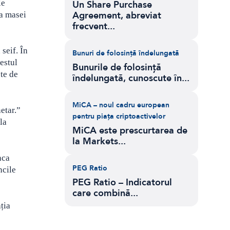
le
Un Share Purchase
Agreement, abreviat
ea masei
frecvent...
seif. În
Bunuri de folosință îndelungată
estul
Bunurile de folosință
te de
îndelungată, cunoscute în...
MiCA – noul cadru european
etar.”
pentru piața criptoactivelor
la
MiCA este prescurtarea de
la Markets...
nca
PEG Ratio
ncile
PEG Ratio – Indicatorul
care combină...
ția