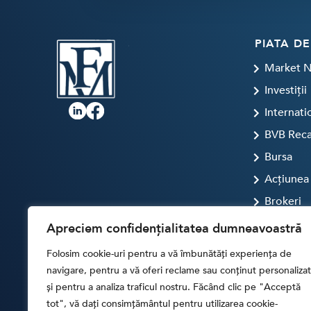
PIATA DE
Market 
Investiții
Internati
BVB Rec
Bursa
Acțiunea 
Brokeri
FINTECH
Apreciem confidențialitatea dumneavoastră
Artificial
Folosim cookie-uri pentru a vă îmbunătăți experiența de
Digital T
navigare, pentru a vă oferi reclame sau conținut personalizat
și pentru a analiza traficul nostru. Făcând clic pe "Acceptă
Crypto
tot", vă dați consimțământul pentru utilizarea cookie-