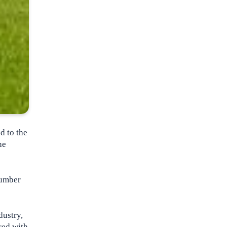
d to the
he
 number
dustry,
red with