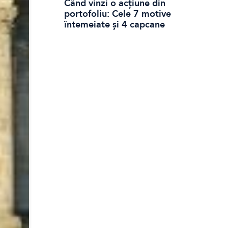
Când vinzi o acțiune din
portofoliu: Cele 7 motive
întemeiate și 4 capcane
emoționale (ghid 2026)