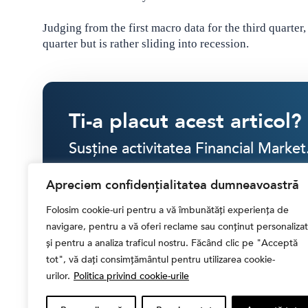
Judging from the first macro data for the third quarter
quarter but is rather sliding into recession.
Ti-a placut acest articol?
Susține activitatea Financial Market
Apreciem confidențialitatea dumneavoastră
SINGULAR
LUNAR
Folosim cookie-uri pentru a vă îmbunătăți experiența de
navigare, pentru a vă oferi reclame sau conținut personalizat
30 RON
40 RON
50 RON
ALTĂ
și pentru a analiza traficul nostru. Făcând clic pe "Acceptă
tot", vă dați consimțământul pentru utilizarea cookie-
urilor.
Politica privind cookie-urile
CONTRIBUIE CU
30.00 LEI