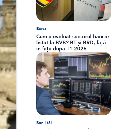
Bursa
Cum a evoluat sectorul bancar
listat la BVB? BT și BRD, față
în față după T1 2026
Banii tăi