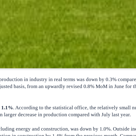
, production in industry in real terms was down by 0.3% compare
djusted basis, from an upwardly revised 0.8% MoM in June for t
y 1.1%
. According to the statistical office, the relatively small
n larger decrease in production compared with July last year.
cluding energy and construction, was down by 1.0%. Outside in
tion in construction by 1.4% from the previous month. Compa