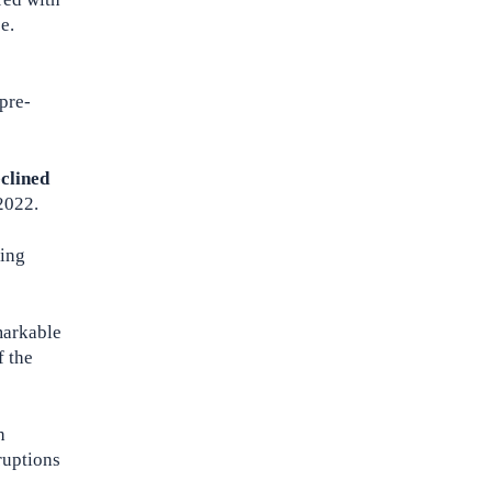
e.
pre-
eclined
2022.
king
markable
f the
h
ruptions