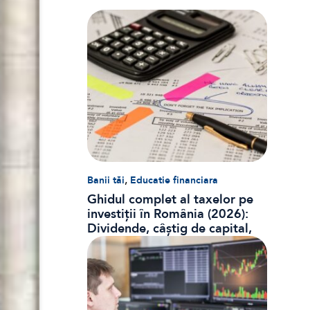
,
Banii tăi
Educatie financiara
Ghidul complet al taxelor pe
investiții în România (2026):
Dividende, câștig de capital,
dobânzi și CASS