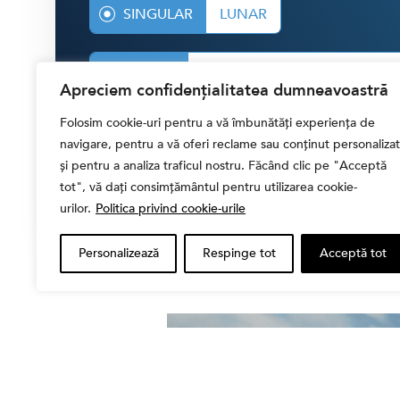
SINGULAR
LUNAR
30 RON
40 RON
50 RON
ALTĂ
Apreciem confidențialitatea dumneavoastră
Folosim cookie-uri pentru a vă îmbunătăți experiența de
CONTRIBUIE CU
30.00 LEI
navigare, pentru a vă oferi reclame sau conținut personalizat
și pentru a analiza traficul nostru. Făcând clic pe "Acceptă
tot", vă dați consimțământul pentru utilizarea cookie-
urilor.
Politica privind cookie-urile
Personalizează
Respinge tot
Acceptă tot