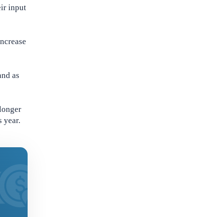
ir input
increase
and as
 longer
s year.