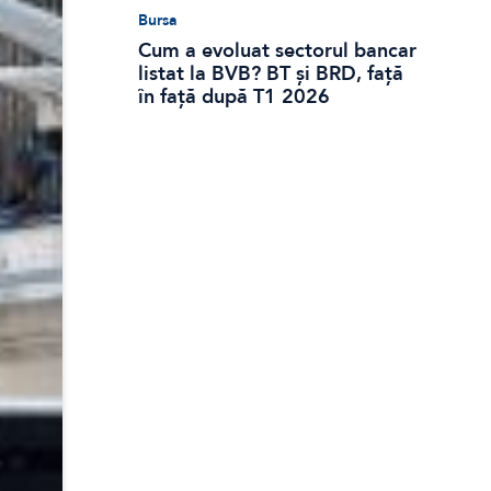
Bursa
Cum a evoluat sectorul bancar
listat la BVB? BT și BRD, față
în față după T1 2026