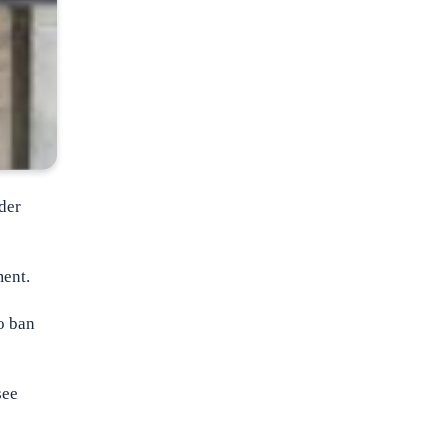
der
ment.
o ban
see