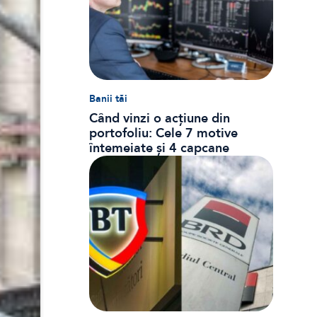
Banii tăi
Când vinzi o acțiune din
portofoliu: Cele 7 motive
întemeiate și 4 capcane
emoționale (ghid 2026)