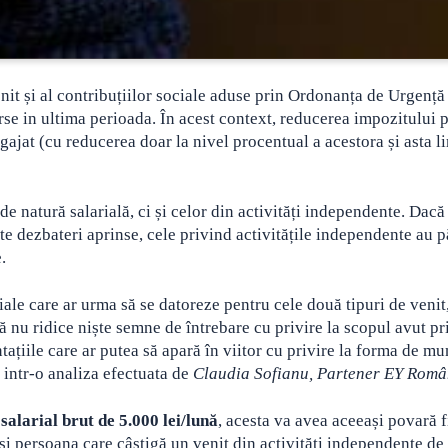
it și al contribuțiilor sociale aduse prin Ordonanța de Urgență
rse
in ultima perioada. În acest context, reducerea impozitului p
ngajat (cu reducerea doar la nivel procentual a acestora și asta li
e natură salarială, ci și celor din activități independente. Dacă
lte dezbateri aprinse, cele privind activitățile independente au p
.
iale care ar urma să se datoreze pentru cele două tipuri de venit
 nu ridice niște semne de întrebare cu privire la scopul avut pr
tațiile care ar putea să apară în viitor cu privire la forma de m
 intr-o analiza efectuata de
Claudia Sofianu, Partener EY Româ
 salarial brut de 5.000 lei/lună
, acesta va avea aceeași povară f
 și persoana care câștigă un venit din activități independente de 