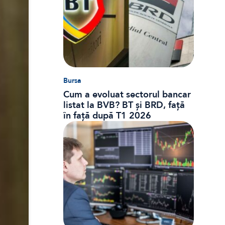
Bursa
Cum a evoluat sectorul bancar
listat la BVB? BT și BRD, față
în față după T1 2026