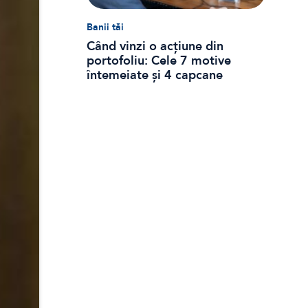
Banii tăi
Când vinzi o acțiune din
portofoliu: Cele 7 motive
întemeiate și 4 capcane
emoționale (ghid 2026)