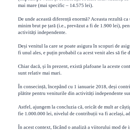
mai mare (mai specific – 14.575 lei).
De unde această diferență enormă? Aceasta rezultă ca u
minim brut pe țară (i.e., prevăzut a fi de 1.900 lei), pe
activități independente.
Deși venitul la care se poate asigura în scopuri de asi
fi unul ales, e puțin probabil ca acest venit ales să fi
Chiar dacă, și în prezent, există plafoane la aceste cont
sunt relativ mai mari.
În consecință, începând cu 1 ianuarie 2018, deși contribu
plătite pentru veniturile din activități independente su
Astfel, ajungem la concluzia că, oricât de mult ar câști
fie 1.000.000 lei, nivelul de contribuții va fi același, a
În acest context, făcând o analiză a viitorului mod de 