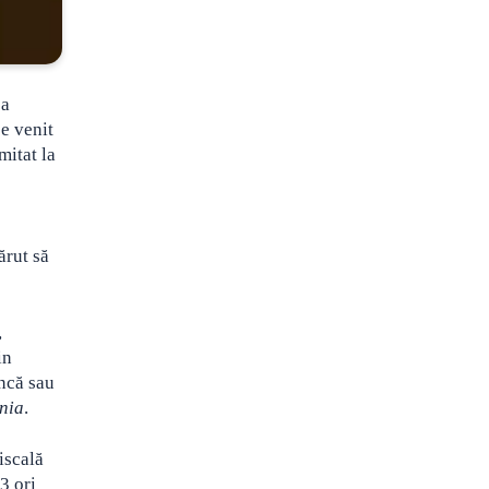
 a
e venit
mitat la
ărut să
,
in
uncă sau
nia
.
iscală
3 ori