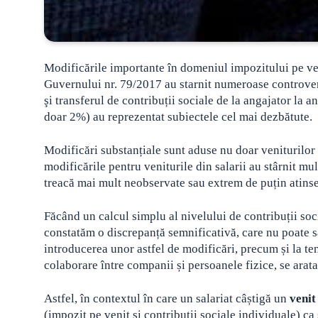
Modificările importante în domeniul impozitului pe ven
Guvernului nr. 79/2017 au starnit numeroase controve
şi transferul de contribuții sociale de la angajator la a
doar 2%) au reprezentat subiectele cel mai dezbătute.
Modificări substanțiale sunt aduse nu doar veniturilor d
modificările pentru veniturile din salarii au stârnit mu
treacă mai mult neobservate sau extrem de puțin atinse
Făcând un calcul simplu al nivelului de contribuții soc
constatăm o discrepanță semnificativă, care nu poate să
introducerea unor astfel de modificări, precum și la ten
colaborare între companii și persoanele fizice, se arata
Astfel, în contextul în care un salariat câștigă un
venit
(impozit pe venit și contribuții sociale individuale) ca