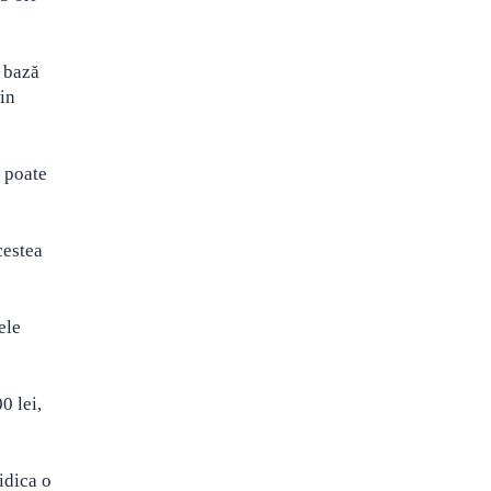
e bază
din
e poate
cestea
ele
0 lei,
idica o