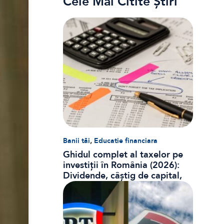
Cele Mai Citite Știri
,
Banii tăi
Educatie financiara
Ghidul complet al taxelor pe
investiții în România (2026):
Dividende, câștig de capital,
dobânzi și CASS