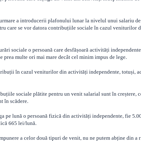
rmare a introducerii plafonului lunar la nivelul unui salariu d
ntru care se vor datora contribuțiile sociale în cazul veniturilor 
gurări sociale o persoană care desfășoară activități independent
e de prea multe ori mai mare decât cel minim impus de lege.
ribuții în cazul veniturilor din activități independente, totuși, a
țiile sociale plătite pentru un venit salarial sunt în creștere, c
nt în scădere.
ga pe lună o persoană fizică din activități independente, fie 5.00
dică 665 lei/lună.
impunere a celor două tipuri de venit, nu ne putem abține din a r