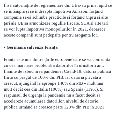
Însă autoritățile de reglementare din UE s-au prins rapid ce
se întâmplă și se îndreaptă împotriva Amazon, forțând
compania să-și schimbe practicile și forțând Cipru și alte
țări ale UE să armonizeze regulile fiscale. SUA și alte țări
se vor lupta împotriva monopolurilor în 2021, deoarece
aceste companii sunt pedepsite pentru aroganța lor.
•
Germania salvează Franța
Franța este una dintre țările europene care se va confrunta
cu cea mai mare problemă a datoriilor în următorii ani.
Înainte de izbucnirea pandemiei Covid-19, datoria publică
flirta cu pragul de 100% din PIB, iar datoria privată a
crescut, ajungând la aproape 140% din PIB – mult mai
mult decât cea din Italia (106%) sau Spania (119%). Și
răspunsul de urgență la pandemie nu a făcut decât să
accelereze acumularea datoriilor, nivelul de datorie
publică urmând să crească peste 120% din PIB în 2021.