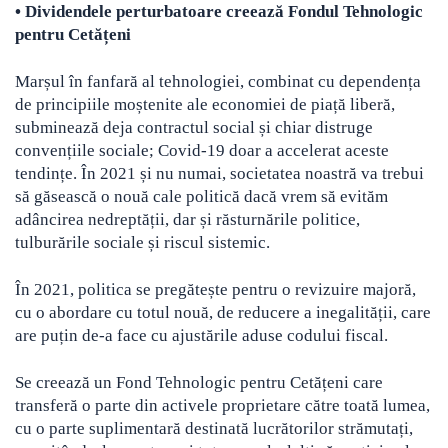
•
Dividendele perturbatoare creează Fondul Tehnologic
pentru Cetățeni
Marșul în fanfară al tehnologiei, combinat cu dependența
de principiile moștenite ale economiei de piață liberă,
subminează deja contractul social și chiar distruge
convențiile sociale; Covid-19 doar a accelerat aceste
tendințe. În 2021 și nu numai, societatea noastră va trebui
să găsească o nouă cale politică dacă vrem să evităm
adâncirea nedreptății, dar și răsturnările politice,
tulburările sociale și riscul sistemic.
În 2021, politica se pregătește pentru o revizuire majoră,
cu o abordare cu totul nouă, de reducere a inegalității, care
are puțin de-a face cu ajustările aduse codului fiscal.
Se creează un Fond Tehnologic pentru Cetățeni care
transferă o parte din activele proprietare către toată lumea,
cu o parte suplimentară destinată lucrătorilor strămutați,