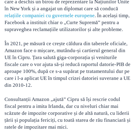
care a deschis un birou de reprezentare la Națiunilor Unite
în New York și a angajat un diplomat care să conducă
relațiile companiei cu guvernele europene
. În același timp,
Facebook a instituit chiar o „Curte Supremă” pentru a
supraveghea reclamațiile utilizatorilor și alte probleme.
În 2021, pe măsură ce crește căldura din taberele oficiale,
Amazon face o mișcare, mutându-și cartierul general din
UE în Cipru. Țara salută giga-corporația și veniturile
fiscale care o vor ajuta să-și reducă raportul datorie-PIB de
aproape 100%, după ce s-a supărat pe tratamentului dur pe
care i l-a aplicat UE în timpul crizei datoriei suverane a UE
din 2010-12.
Consultanții Amazon „ajută” Cipru să își rescrie codul
fiscal pentru a imita Irlanda, dar cu niveluri chiar mai
scăzute de impozite corporative și de altă natură, cu liderii
țării și populația fericiți, cu toată starea de rău financiară și
ratele de impozitare mai mici.