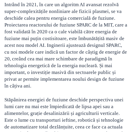
Intrând în 2021, în care un algoritm AI avansat rezolvă
super-complexitățile nonliniare ale fizicii plasmei, se va
deschide calea pentru energia comercială de fuziune.
Proiectarea reactorului de fuziune SPARC de la MIT, care a
fost validată în 2020 ca o cale viabilă către energia de
fuziune mai puțin costisitoare, este îmbunătățită masiv de
acest nou model AI. Inginerii ajustează designul SPARC,
cu noi modele care indică un factor de câștig de energie de
20, creând cea mai mare schimbare de paradigmă în
tehnologia energetică de la energia nucleară. Și mai
important, o investiție masivă din sectoarele public și
privat ar permite implementarea noului design de fuziune
în câțiva ani.
Stăpânirea energiei de fuziune deschide perspectiva unei
lumi care nu mai este împiedicată de lipsa apei sau a
alimentelor, grație desalinizării și agriculturii verticale.
Este o lume cu transporturi ieftine, robotică și tehnologie
de automatizare total dezlănțuite, ceea ce face ca actuala