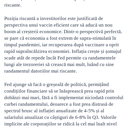
riscante.
Poziția riscantă a investitorilor este justificată de
perspectiva unui vaccin eficient care să aducă un nou
boom al creșterii economice. Dintr-o perspectivă perfectă,
se pare că economia a fost extrem de supra-stimulată în
timpul pandemiei, iar recuperarea după vaccinare a oprit
rapid supraîncălzirea economiei. Inflația crește și șomajul
scade atât de repede încât Fed permite ca randamentele
lungi ale trezoreriei să crească mai mult, luând cu sine
randamentul datoriilor mai riscante.
Fed ajunge să facă o greșeală de politică, permițând
condițiilor financiare să se înăsprească prea rapid prin
dobânzi mai mari, fără a fi implementat niciodată controlul
curbei randamentului, deoarece a fost prea distrasă de
spectrul brusc al inflației anualizate de 4-5% și al
salariului anualizat cu câștiguri de 6-8% în Q3. Valorile
implicite ale corporațiilor se ridică la cel mai înalt nivel