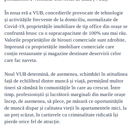
În noua eră a VUB, concedierile provocate de tehnologie
și activitățile frecvente de la domiciliu, normalizate de
Covid-19, proprietățile imobiliare de tip office din orașe se
confruntă brusc cu o supracapacitate de 100% sau mai rău.
Valorile proprietăților de birouri comerciale sunt zdrobite,
împreună cu proprietățile imobiliare comerciale care
conțin restaurante și magazine destinate deservirii celor
care fac naveta.
Noul VUB determină, de asemenea, schimbări în atitudinea
față de echilibrul dintre muncă și viață, permițând multor
tineri să rămână în comunitățile în care au crescut. Între
timp, profesioniștii și lucrătorii marginali din marile orașe
încep, de asemenea, să plece, pe măsură ce oportunitățile
de muncă dispar și calitatea vieții în apartamentele mici, la
un preț scăzut, în cartierele cu criminalitate ridicată își
pierde orice fel de atracție.