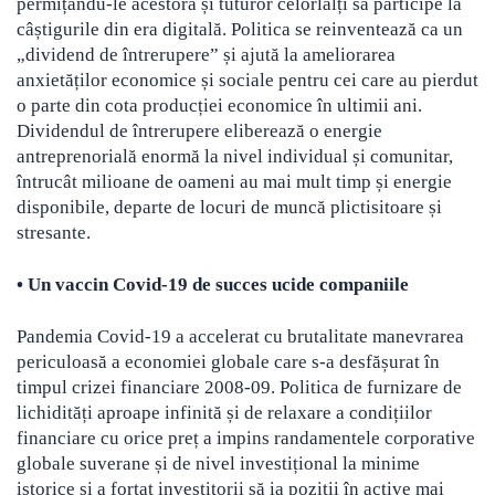
permițându-le acestora și tuturor celorlalți să participe la
câștigurile din era digitală. Politica se reinventează ca un
„
dividend de întrerupere
” și ajută la ameliorarea
anxietăților economice și sociale pentru cei care au pierdut
o parte din cota producției economice în ultimii ani.
Dividendul de întrerupere eliberează o energie
antreprenorială enormă la nivel individual și comunitar,
întrucât milioane de oameni au mai mult timp și energie
disponibile, departe de locuri de muncă plictisitoare și
stresante.
•
Un vaccin Covid-19 de succes ucide companiile
Pandemia Covid-19 a accelerat cu brutalitate manevrarea
periculoasă a economiei globale care s-a desfășurat în
timpul crizei financiare 2008-09. Politica de furnizare de
lichidități aproape infinită și de relaxare a condițiilor
financiare cu orice preț a impins randamentele corporative
globale suverane și de nivel investițional la minime
istorice și a forțat investitorii să ia poziții în active mai