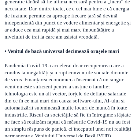
generație tânără să fie ultima necesară pentru a „lucra” de
necesitate. Dar, dintre toate, ce e cel mai bine e că energia
de fuziune permite ca aproape fiecare țară să devină
independentă din punct de vedere alimentar și energetic și
ar aduce cea mai rapidă și mai mare îmbunătățire a
nivelului de trai la care am asistat vreodată.
•
Venitul de bază universal decimează orașele mari
Pandemia Covid-19 a accelerat doar recuperarea care a
condus la inegalități și a rupt convențiile sociale dinainte
de virus. Finanțarea economiei a însemnat că un singur
venit nu este suficient pentru a susține o familie;
tehnologia este un alt vector, forțele de deflație salariale
din ce în ce mai mari din cauza software-ului, AI-ului și
automatizării subminează multe locuri de muncă în toate
industriile. Riscul ca societățile să fie în întregime sfâșiate
ne face să realizăm faptul că măsurile Covid-19 nu au fost
un simplu răspuns de panică, ci începutul unei noi realități
permanente a Venitului Universal de Bază (VUB).