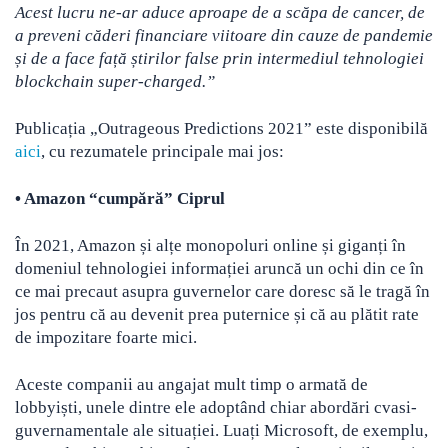
Acest lucru ne-ar aduce aproape de a scăpa de cancer, de
a preveni căderi financiare viitoare din cauze de pandemie
și de a face față știrilor false prin intermediul tehnologiei
blockchain super-charged.”
Publicația „Outrageous Predictions 2021” este disponibilă
aici
, cu rezumatele principale mai jos:
• Amazon
“cumpără” Ciprul
În 2021, Amazon și alțe monopoluri online și giganți în
domeniul tehnologiei informației aruncă un ochi din ce în
ce mai precaut asupra guvernelor care doresc să le tragă în
jos pentru că au devenit prea puternice și că au plătit rate
de impozitare foarte mici.
Aceste companii au angajat mult timp o armată de
lobbyiști, unele dintre ele adoptând chiar abordări cvasi-
guvernamentale ale situației. Luați Microsoft, de exemplu,