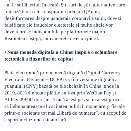
ani le suflă teribil în ceafă. Site-uri de știri alternative care
tratează teorii ale conspirației precum QAnon,
dezinformarea despre pandemia coronavirusului, dovezi
falsificate ale fraudelor electorale și multe altele vor
deveni brusc indisponibile pe platformele majore.
Realitatea câștigă, iar camerele de ecou pierd.
• N
oua monedă digitală a Chinei inspiră o schimbare
tectonică a fluxurilor de capital
Plata electronică prin monedă digitală (Digital Currency
Electronic Payment – DCEP) va fi o versiune digitală a
yuanului (CNY) bazată pe blockchain în China, unde în
2019, 80% din toate plățile au fost prin WeChat Pay și
AliPay. PBOC dorește să facă acest pas și, în acest proces,
să îmbunătățească eficacitatea politicii monetare și fiscale
printr-o societate tot mai „liberă de numerar”, cu scopul de
a spori incluziunea financiară.