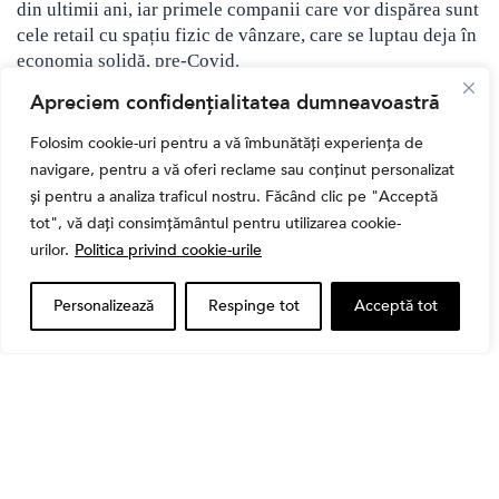
din ultimii ani, iar primele companii care vor dispărea sunt
cele retail cu spațiu fizic de vânzare, care se luptau deja în
economia solidă, pre-Covid.
Apreciem confidențialitatea dumneavoastră
•
Soarele strălucește pe argint, care dansează pe cererea
de… panouri solare
Folosim cookie-uri pentru a vă îmbunătăți experiența de
navigare, pentru a vă oferi reclame sau conținut personalizat
2021 aduce aceleași presupuneri că puterea argintului este
și pentru a analiza traficul nostru. Făcând clic pe "Acceptă
mai mare printre activele / metalele prețioase pe măsură ce
tot", vă dați consimțământul pentru utilizarea cookie-
dolarul SUA slăbește iar investitorii se confruntă cu
urilor.
Politica privind cookie-urile
realitatea dură că nu vor scăpa prea curând de ratele
dobânzii reale negative. Acest lucru este exacerbat,
Personalizează
Respinge tot
Acceptă tot
deoarece inflația se agită brusc în 2021, iar factorii de
decizie politică răspund încet, dorind să ofere sprijin
maxim pentru economiile lor încă în redresare. Cu un
vaccin Covid-19 care se lansează rapid până la jumătatea
anului, lichiditatea excesivă și politica prea laxă determină
o ofertă puternică pentru orice asset cu „greutate”.