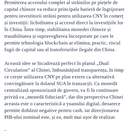
Permiterea accesului complet al străinilor pe piețele de
capital chineze va reduce principala barieră de îngrijorare
pentru investitorii străini pentru utilizarea CNY în comerț
și investiții: lichiditatea și accesul direct la investițiile lor
în China. Între timp, stabilitatea monedei chineze și
trasabilitatea și supravegherea încorporate pe care le
permite tehnologia blockchain ar elimina, practic, riscul
fugii de capital sau al transferurilor ilegale din China.
Această idee se încadrează perfect în planul „Dual
Circulation” al Chinei, îmbunătățind transparența, în timp
ce crește utilizarea CNY pe plan extern ca alternativă
convingătoare la dolarul SUA în tranzacții. Ca monedă
centralizată sponsorizată de guvern, va fi în continuare
privită ca „monedă fiduciară”, dar din perspectiva Chinei
aceasta este o caracteristică a yuanului digital, deoarece
permite dobâzni negative pentru cash, iar direcționarea
PIB-ului nominal este, și ea, mult mai ușor de realizat.