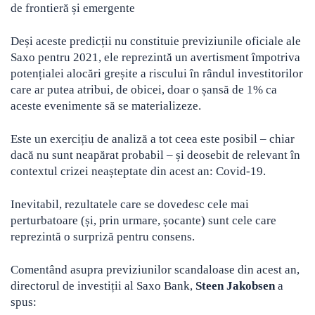
de frontieră și emergente
Deși aceste predicții nu constituie previziunile oficiale ale
Saxo pentru 2021, ele reprezintă un avertisment împotriva
potențialei alocări greșite a riscului în rândul investitorilor
care ar putea atribui, de obicei, doar o șansă de 1% ca
aceste evenimente să se materializeze.
Este un exercițiu de analiză a tot ceea este posibil – chiar
dacă nu sunt neapărat probabil – și deosebit de relevant în
contextul crizei neașteptate din acest an: Covid-19.
Inevitabil, rezultatele care se dovedesc cele mai
perturbatoare (și, prin urmare, șocante) sunt cele care
reprezintă o surpriză pentru consens.
Comentând asupra previziunilor scandaloase din acest an,
directorul de investiții al Saxo Bank,
Steen Jakobsen
a
spus: