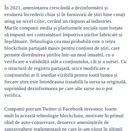
În 2021, amenințarea crescândă a dezinformării și
erodarea încrederii chiar și în furnizorii de știri bine cotați
ating un nivel critic, cerând un răspuns al industriei.
Marile companii media și platformele sociale sunt forțate
să impună noi contramăsuri împotriva știrilor fabricate și
înșelătoare. Tehnologia cea mai probabilă este o rețea
blockchain partajată masiv pentru conținut de știri, care
permite distribuirea știrilor într-un mod imuabil, cu o
verificare a validității atât a conținutului, cât și a sursei. Cu
o structură de registru partajată, orice modificare a
conținutului ar fi imediat vizibilă pentru toată lumea și
fiecare știre este întotdeauna trasabilă la sursa sa originală,
suprimând dezinformarea pe care alte surse nu o pot
verifica.
Companii precum Twitter și Facebook investesc foarte
mult în această tehnologie blockchain, motivate în primul
rând de auto-conservare, deoarece amenințările de
supraveghere reglementară pe care le-am văzut în ultimii