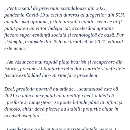
„Pentru setul de previziuni scandaloase din 2021,
pandemia Covid-19 și ciclul dureros al alegerilor din SUA
au adus mai aproape, printr-un salt cuantic, ceea ce ar fi
putut părea un viitor îndepărtat, accelerând aproape
fiecare super-tendință socială și tehnologică de bază. Pur
și simplu, traumele din 2020 ne arată că,
în 2021, viitorul
este acum
.”
„Am văzut cea mai rapidă piață
bearish
și recuperare din
istorie, precum și bilanțurile băncilor centrale și deficitele
fiscale explodând într-un ritm fără precedent.
Deci, predicția noastră nu atât de… scandalosă este că
2021 va aduce începutul unui reality-check a ideii că
„prefă-te și lungește-o” se poate întinde până la infinit și
dincolo, chiar dacă piețele au stabilit prețurile chiar în
această așteptare.”
„Covid-19 a accelerat toate super-tendințele majore. O