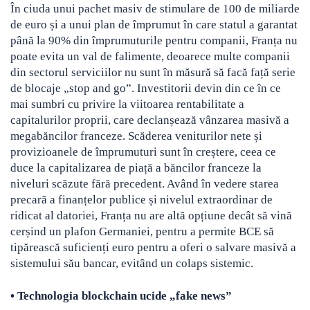
În ciuda unui pachet masiv de stimulare de 100 de miliarde
de euro și a unui plan de împrumut în care statul a garantat
până la 90% din împrumuturile pentru companii, Franța nu
poate evita un val de falimente, deoarece multe companii
din sectorul serviciilor nu sunt în măsură să facă față serie
de blocaje „stop and go”. Investitorii devin din ce în ce
mai sumbri cu privire la viitoarea rentabilitate a
capitalurilor proprii, care declanșează vânzarea masivă a
megabăncilor franceze. Scăderea veniturilor nete și
provizioanele de împrumuturi sunt în creștere, ceea ce
duce la capitalizarea de piață a băncilor franceze la
niveluri scăzute fără precedent. Având în vedere starea
precară a finanțelor publice și nivelul extraordinar de
ridicat al datoriei, Franța nu are altă opțiune decât să vină
cerșind un plafon Germaniei, pentru a permite BCE să
tipărească suficienți euro pentru a oferi o salvare masivă a
sistemului său bancar, evitând un colaps sistemic.
• T
echnologia blockchain ucide „fake news”