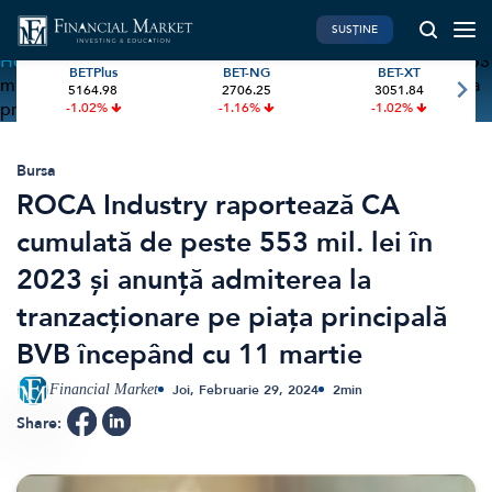
SUSȚINE
Home
»
ROCA Industry raportează CA cumulată de peste 553
BETPlus
BET-NG
BET-XT
mil. lei în 2023 și anunță admiterea la tranzacționare pe piața
5164.98
2706.25
3051.84
PIATA DE CAPITAL
FINANTE PERSONALE
principală BVB începând cu 11 martie
-1.02%
-1.16%
-1.02%
Market News
Banii tăi
Investiții
Educatie financiara
Bursa
ROCA Industry raportează CA
International
Pensie & taxe
cumulată de peste 553 mil. lei în
BVB Recap
Credite
2023 și anunță admiterea la
Bursa
Asigurari
tranzacționare pe piața principală
Acțiunea Zilei
Start-Up
BVB începând cu 11 martie
Brokeri
Financial Market
Joi, Februarie 29, 2024
2
min
FINTECH
GREEN FINANCE
Share:
Artificial Intelligence
ESG Investments
Digital Trends
Renewable Energy