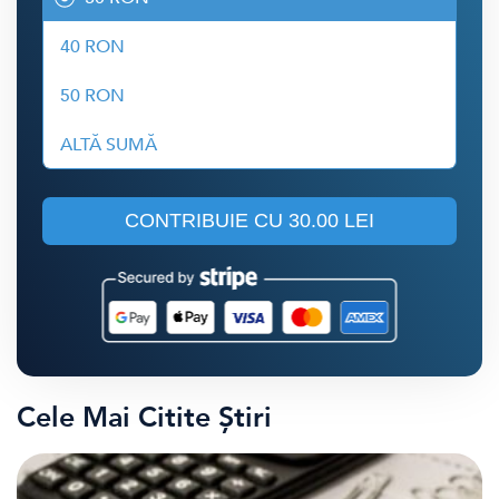
40 RON
50 RON
ALTĂ SUMĂ
CONTRIBUIE CU
30.00 LEI
Cele Mai Citite Știri