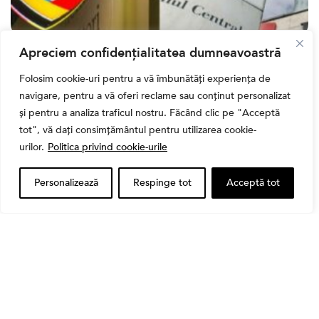
Apreciem confidențialitatea dumneavoastră
Bursa
Cum a evoluat sectorul bancar listat la BVB? BT și
Folosim cookie-uri pentru a vă îmbunătăți experiența de
BRD, față în față după T1 2026
navigare, pentru a vă oferi reclame sau conținut personalizat
și pentru a analiza traficul nostru. Făcând clic pe "Acceptă
tot", vă dați consimțământul pentru utilizarea cookie-
urilor.
Politica privind cookie-urile
Personalizează
Respinge tot
Acceptă tot
Banii tăi
Când vinzi o acțiune din portofoliu: Cele 7 motive
întemeiate și 4 capcane emoționale (ghid 2026)