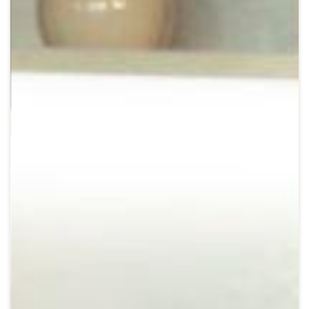
Crypto
Sustainability
Digital payments
BROKERI
TERMENUL ZILEI