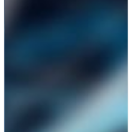
Crypto
Sustainability
Digital payments
BROKERI
TERMENUL ZILEI