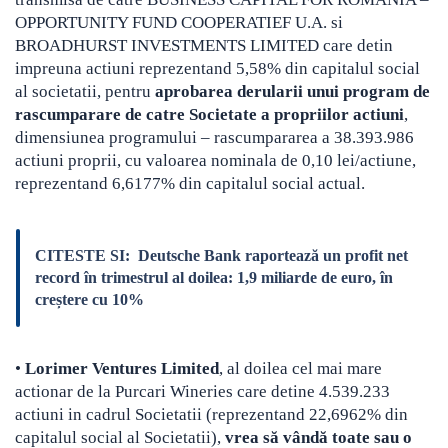
OPPORTUNITY FUND COOPERATIEF U.A. si
BROADHURST INVESTMENTS LIMITED care detin
impreuna actiuni reprezentand 5,58% din capitalul social
al societatii, pentru
aprobarea derularii unui program de
rascumparare de catre Societate a propriilor actiuni
,
dimensiunea programului – rascumpararea a 38.393.986
actiuni proprii, cu valoarea nominala de 0,10 lei/actiune,
reprezentand 6,6177% din capitalul social actual.
CITESTE SI:
Deutsche Bank raportează un profit net
record în trimestrul al doilea: 1,9 miliarde de euro, în
creștere cu 10%
•
Lorimer Ventures Limited
, al doilea cel mai mare
actionar de la Purcari Wineries care detine 4.539.233
actiuni in cadrul Societatii (reprezentand 22,6962% din
capitalul social al Societatii),
vrea să vândă toate sau o