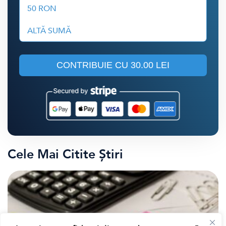
50 RON
ALTĂ SUMĂ
CONTRIBUIE CU
30.00 LEI
Cele Mai Citite Știri