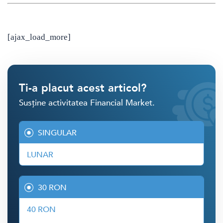
[ajax_load_more]
Ti-a placut acest articol?
Susține activitatea Financial Market.
SINGULAR
LUNAR
30 RON
40 RON