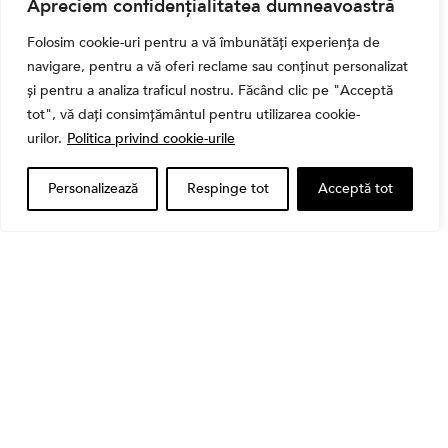
Apreciem confidențialitatea dumneavoastră
Folosim cookie-uri pentru a vă îmbunătăți experiența de
navigare, pentru a vă oferi reclame sau conținut personalizat
și pentru a analiza traficul nostru. Făcând clic pe "Acceptă
tot", vă dați consimțământul pentru utilizarea cookie-
,
Banii tăi
Educatie financiara
urilor.
Politica privind cookie-urile
Ghidul complet al taxelor pe investiții în România
(2026): Dividende, câștig de capital, dobânzi și
Personalizează
Respinge tot
Acceptă tot
CASS