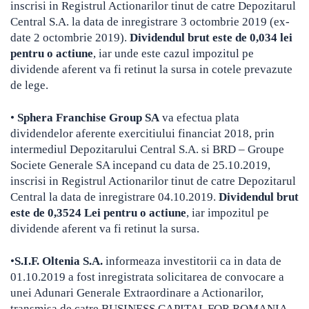
inscrisi in Registrul Actionarilor tinut de catre Depozitarul
Central S.A. la data de inregistrare 3 octombrie 2019 (ex-
date 2 octombrie 2019).
Dividendul brut este de 0,034 lei
pentru o actiune
, iar unde este cazul impozitul pe
dividende aferent va fi retinut la sursa in cotele prevazute
de lege.
•
Sphera Franchise Group SA
va efectua plata
dividendelor aferente exercitiului financiat 2018, prin
intermediul Depozitarului Central S.A. si BRD – Groupe
Societe Generale SA incepand cu data de 25.10.2019,
inscrisi in Registrul Actionarilor tinut de catre Depozitarul
Central la data de inregistrare 04.10.2019.
Dividendul brut
este de 0,3524 Lei pentru o actiune
, iar impozitul pe
dividende aferent va fi retinut la sursa.
•
S.I.F. Oltenia S.A.
informeaza investitorii ca in data de
01.10.2019 a fost inregistrata solicitarea de convocare a
unei Adunari Generale Extraordinare a Actionarilor,
transmisa de catre BUSINESS CAPITAL FOR ROMANIA –