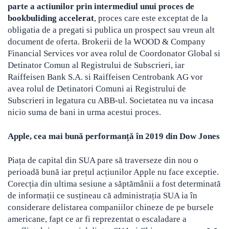
parte a actiunilor prin intermediul unui proces de
bookbuliding accelerat
, proces care este exceptat de la
obligatia de a pregati si publica un prospect sau vreun alt
document de oferta. Brokerii de la WOOD & Company
Financial Services vor avea rolul de Coordonator Global si
Detinator Comun al Registrului de Subscrieri, iar
Raiffeisen Bank S.A. si Raiffeisen Centrobank AG vor
avea rolul de Detinatori Comuni ai Registrului de
Subscrieri in legatura cu ABB-ul. Societatea nu va incasa
nicio suma de bani in urma acestui proces.
Apple, cea mai bună performanță în 2019 din Dow Jones
Piața de capital din SUA pare să traverseze din nou o
perioadă bună iar prețul acțiunilor Apple nu face exceptie.
Corecția din ultima sesiune a săptămânii a fost determinată
de informații ce susțineau că administrația SUA ia în
considerare delistarea companiilor chineze de pe bursele
americane, fapt ce ar fi reprezentat o escaladare a