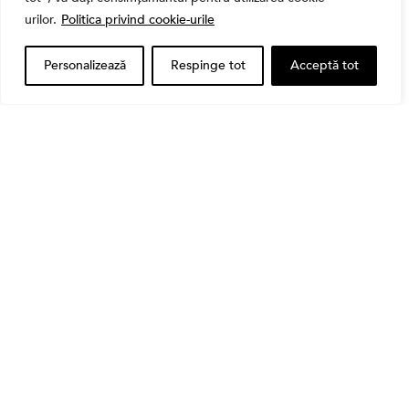
urilor.
Politica privind cookie-urile
Personalizează
Respinge tot
Acceptă tot
Alătură-te Comunității Financial