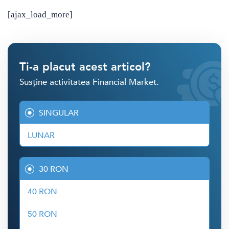
[ajax_load_more]
Ti-a placut acest articol?
Susține activitatea Financial Market.
SINGULAR
LUNAR
30 RON
40 RON
50 RON