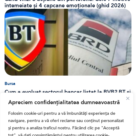
întemeiate și 4 capcane emoționale (ghid 2026)
Bursa
Cum a evoluat sectorul bancar listat la BVB? BT și
BRD, față în față după T1 2026
Apreciem confidențialitatea dumneavoastră
Folosim cookie-uri pentru a vă îmbunătăți experiența de
navigare, pentru a vă oferi reclame sau conținut personalizat
și pentru a analiza traficul nostru. Făcând clic pe "Acceptă
tot", vă dați consimțământul pentru utilizarea cookie-