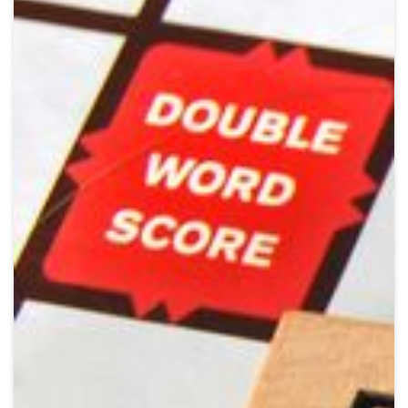
Crypto
Sustainability
Digital payments
BROKERI
TERMENUL ZILEI