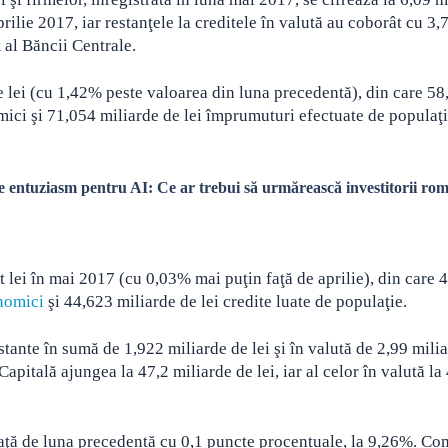
rilie 2017, iar restanţele la creditele în valută au coborât cu 3,
 al Băncii Centrale.
de lei (cu 1,42% peste valoarea din luna precedentă), din care 58
mici şi 71,054 miliarde de lei împrumuturi efectuate de populaţi
de entuziasm pentru AI: Ce ar trebui să urmărească investitorii ro
t lei în mai 2017 (cu 0,03% mai puţin faţă de aprilie), din care 
nomici
şi 44,623 miliarde de lei credite luate de populaţie.
estante în sumă de 1,922 miliarde de lei şi în valută de 2,99 mili
 Capitală ajungea la 47,2 miliarde de lei, iar al celor în valută la
faţă de luna precedentă cu 0,1 puncte procentuale, la 9,26%. Co