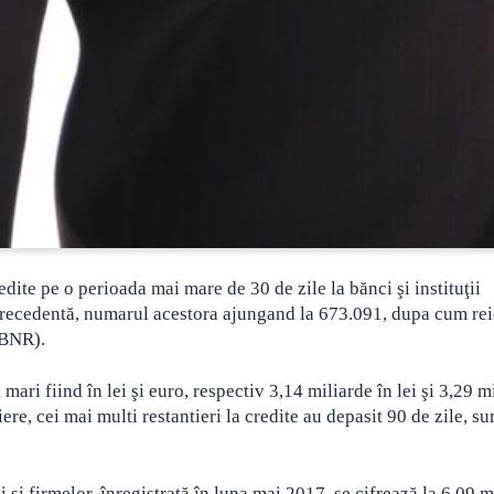
edite pe o perioada mai mare de 30 de zile la bănci şi instituţii
recedentă, numarul acestora ajungand la 673.091, dupa cum rei
BNR).
ari fiind în lei şi euro, respectiv 3,14 miliarde în lei şi 3,29 m
iere, cei mai multi restantieri la credite au depasit 90 de zile, s
i şi firmelor, înregistrată în luna mai 2017, se cifrează la 6,09 m