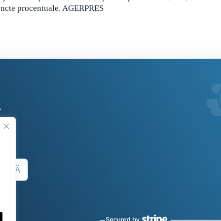
 puncte procentuale. AGERPRES
.
 SUMĂ