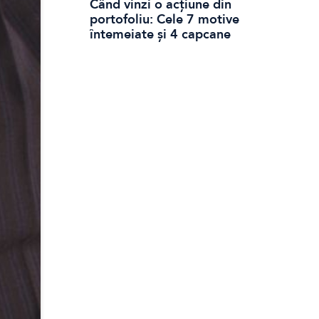
Când vinzi o acțiune din
portofoliu: Cele 7 motive
întemeiate și 4 capcane
emoționale (ghid 2026)