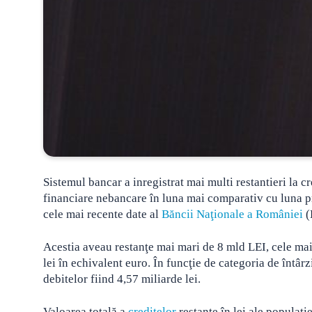
Sistemul bancar a inregistrat mai multi restantieri la cr
financiare nebancare în luna mai
comparativ cu luna p
cele mai recente date al
Băncii Naţionale a României
(
Acestia aveau restanţe mai mari de 8 mld LEI, cele mai m
lei în echivalent euro. În funcţie de categoria de întârz
debitelor fiind 4,57 miliarde lei.
Valoarea totală a
creditelor
restante în lei ale populaţie