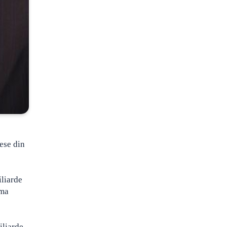
ese din
iliarde
uma
iliarde