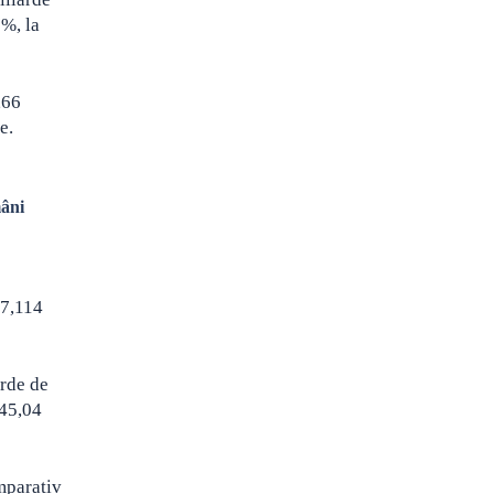
7%, la
,66
e.
mâni
47,114
arde de
 45,04
mparativ