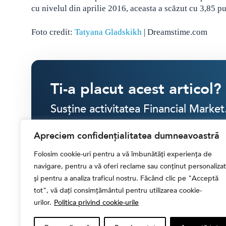
cu nivelul din aprilie 2016, aceasta a scăzut cu 3,85
Foto credit:
Tatyana Gladskikh
| Dreamstime.com
Ti-a placut acest articol?
Susține activitatea Financial Market
Apreciem confidențialitatea dumneavoastră
SINGULAR
LUNAR
Folosim cookie-uri pentru a vă îmbunătăți experiența de
navigare, pentru a vă oferi reclame sau conținut personalizat
30 RON
40 RON
50 RON
ALTĂ
și pentru a analiza traficul nostru. Făcând clic pe "Acceptă
tot", vă dați consimțământul pentru utilizarea cookie-
urilor.
Politica privind cookie-urile
CONTRIBUIE CU
30.00 LEI