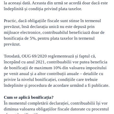
la aceeași dată. Aceasta din urmă se acordă doar dacă este
îndeplinită și condiția privind plata taxelor.
Practic, dacă obligațiile fiscale sunt stinse în termenul
prevăzut, însă declarația unică nu este depusă prin
mijloace electronice, contribuabilul beneficiază doar de
bonificația de 5%, pentru plata taxelor în termenul
prevăzut.
Totodată, OUG 69/2020 reglementează și faptul că,
începând cu anul 2021, contribuabilii vor putea beneficia
de bonificații de maximum 10% din valoarea impozitului
pe venit anual și a altor contribuții anuale – detaliile cu
privire la nivelul bonificației, condițiile care trebuie
îndeplinite și procedura de acordare urmând a fi publicate.
Cum se aplică bonificația?
În momentul completării declarației, contribuabilii își vor
diminua valoarea obligațiilor fiscale datorate cu procentul