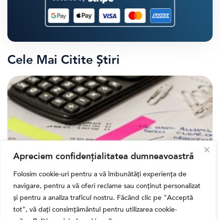
Cele Mai Citite Știri
Apreciem confidențialitatea dumneavoastră
Folosim cookie-uri pentru a vă îmbunătăți experiența de
navigare, pentru a vă oferi reclame sau conținut personalizat
,
Banii tăi
Educatie financiara
și pentru a analiza traficul nostru. Făcând clic pe "Acceptă
Ghidul complet al taxelor pe investiții în România
tot", vă dați consimțământul pentru utilizarea cookie-