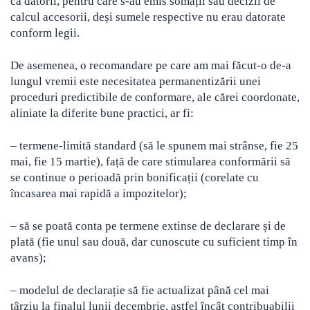
ca datorii, pentru care s-au emis somații sau decizii de
calcul accesorii, deși sumele respective nu erau datorate
conform legii.
De asemenea, o recomandare pe care am mai făcut-o de-a
lungul vremii este necesitatea permanentizării unei
proceduri predictibile de conformare, ale cărei coordonate,
aliniate la diferite bune practici, ar fi:
– termene-limită standard (să le spunem mai strânse, fie 25
mai, fie 15 martie), față de care stimularea conformării să
se continue o perioadă prin bonificații (corelate cu
încasarea mai rapidă a impozitelor);
– să se poată conta pe termene extinse de declarare și de
plată (fie unul sau două, dar cunoscute cu suficient timp în
avans);
– modelul de declarație să fie actualizat până cel mai
târziu la finalul lunii decembrie, astfel încât contribuabilii