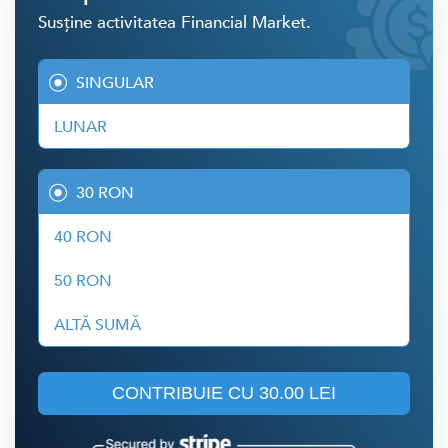
Susține activitatea Financial Market.
SINGULAR
LUNAR
30 RON
40 RON
50 RON
ALTĂ SUMĂ
CONTRIBUIE CU
30.00 LEI