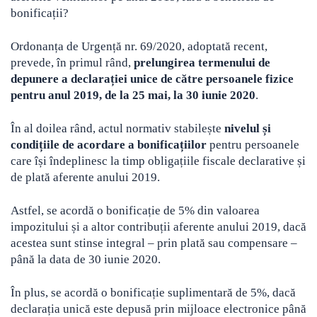
bonificații?
Ordonanța de Urgență nr. 69/2020, adoptată recent,
prevede, în primul rând,
prelungirea termenului de
depunere a declarației unice de către persoanele fizice
pentru anul 2019, de la 25 mai, la 30 iunie 2020
.
În al doilea rând, actul normativ stabilește
nivelul și
condițiile de acordare a bonificațiilor
pentru persoanele
care își îndeplinesc la timp obligațiile fiscale declarative și
de plată aferente anului 2019.
Astfel, se acordă o bonificație de 5% din valoarea
impozitului și a altor contribuții aferente anului 2019, dacă
acestea sunt stinse integral – prin plată sau compensare –
până la data de 30 iunie 2020.
În plus, se acordă o bonificație suplimentară de 5%, dacă
declarația unică este depusă prin mijloace electronice până