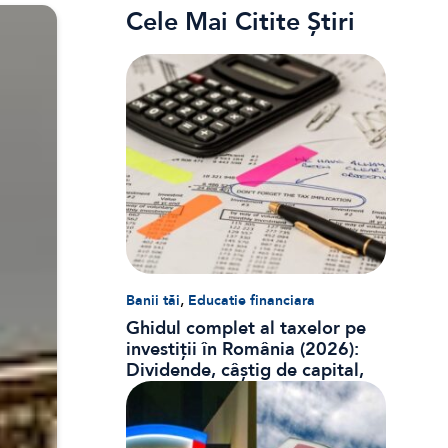
Cele Mai Citite Știri
,
Banii tăi
Educatie financiara
Ghidul complet al taxelor pe
investiții în România (2026):
Dividende, câștig de capital,
dobânzi și CASS