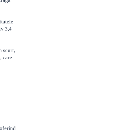
atragă
Statele
iv 3,4
 scurt,
, care
 oferind