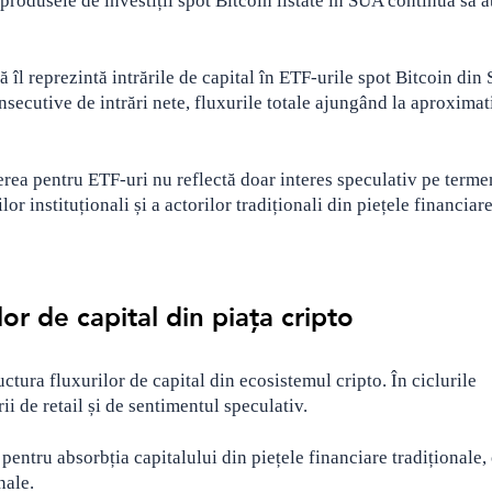
e produsele de investiții spot Bitcoin listate în SUA continuă să 
 îl reprezintă intrările de capital în ETF-urile spot Bitcoin din 
secutive de intrări nete, fluxurile totale ajungând la aproximat
rea pentru ETF-uri nu reflectă doar interes speculativ pe termen
lor instituționali și a actorilor tradiționali din piețele financiare
lor de capital din piața cripto
uctura fluxurilor de capital din ecosistemul cripto. În ciclurile
ii de retail și de sentimentul speculativ.
entru absorbția capitalului din piețele financiare tradiționale,
nale.