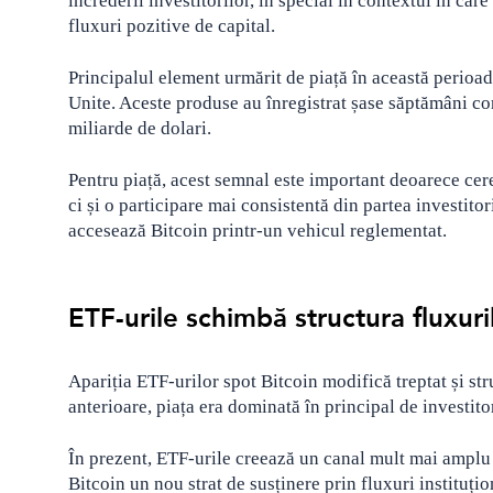
încrederii investitorilor, în special în contextul în car
fluxuri pozitive de capital.
Principalul element urmărit de piață în această perioadă
Unite. Aceste produse au înregistrat șase săptămâni con
miliarde de dolari.
Pentru piață, acest semnal este important deoarece cere
ci și o participare mai consistentă din partea investitori
accesează Bitcoin printr-un vehicul reglementat.
ETF-urile schimbă structura fluxuri
Apariția ETF-urilor spot Bitcoin modifică treptat și str
anterioare, piața era dominată în principal de investitor
În prezent, ETF-urile creează un canal mult mai amplu p
Bitcoin un nou strat de susținere prin fluxuri instituțio