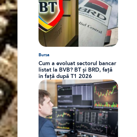
Bursa
Cum a evoluat sectorul bancar
listat la BVB? BT și BRD, față
în față după T1 2026