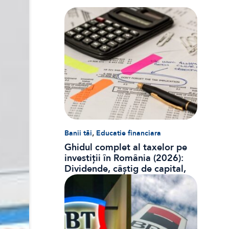
,
Banii tăi
Educatie financiara
Ghidul complet al taxelor pe
investiții în România (2026):
Dividende, câștig de capital,
dobânzi și CASS