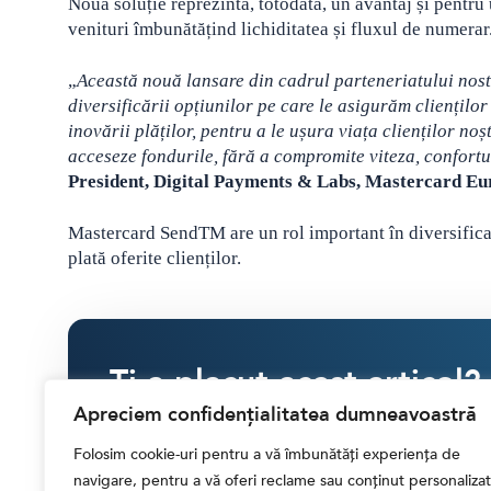
Noua soluție reprezintă, totodată, un avantaj și pentru 
venituri îmbunătățind lichiditatea și fluxul de numerar
„
Această nouă lansare din cadrul parteneriatului nost
diversificării opțiunilor pe care le asigurăm cliențil
inovării plăților, pentru a le ușura viața clienților no
acceseze fondurile, fără a compromite viteza, confortul
President, Digital Payments & Labs, Mastercard Eu
Mastercard Send
TM
are un rol important în diversific
plată oferite clienților.
Ti-a placut acest articol?
Apreciem confidențialitatea dumneavoastră
Susține activitatea Financial Market
Folosim cookie-uri pentru a vă îmbunătăți experiența de
navigare, pentru a vă oferi reclame sau conținut personalizat