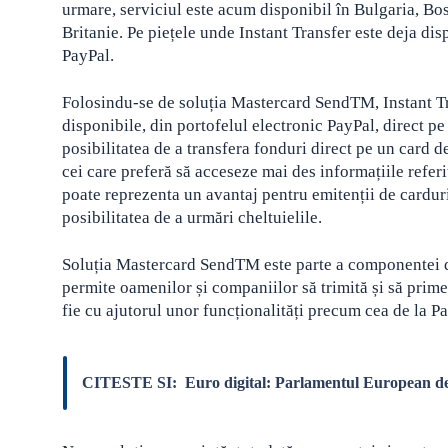
urmare, serviciul este acum disponibil în Bulgaria, Bo
Britanie. Pe piețele unde Instant Transfer este deja dis
PayPal.
Folosindu-se de soluția Mastercard Send
TM
, Instant 
disponibile, din portofelul electronic PayPal, direct pe
posibilitatea de a transfera fonduri direct pe un card d
cei care preferă să acceseze mai des informațiile referi
poate reprezenta un avantaj pentru emitenții de carduri
posibilitatea de a urmări cheltuielile.
Soluția Mastercard Send
TM
este parte a componentei d
permite oamenilor și companiilor să trimită și să prime
fie cu ajutorul unor funcționalități precum cea de la Pa
CITESTE SI:
Euro digital: Parlamentul European d