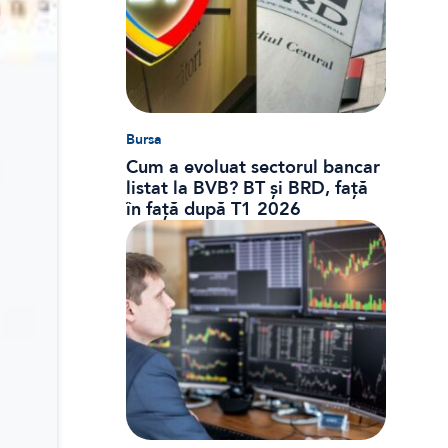
Bursa
Cum a evoluat sectorul bancar
listat la BVB? BT și BRD, față
în față după T1 2026