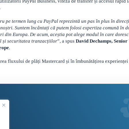
utilizatorii PayPal Business, viteza de transfer și accesul rapid l
.
ru pe termen lung cu PayPal reprezintă un pas în plus în direcț
or noștri. Suntem încântați că putem folosi expertiza comună în 
ștri din Europa. De acum, aceștia pot alege modul în care doresc 
 și securitatea tranzacțiilor
”, a spus
David Dechamps, Senior 
rope
.
area fluxului de plăți Mastercard și în îmbunătățirea experienței
.