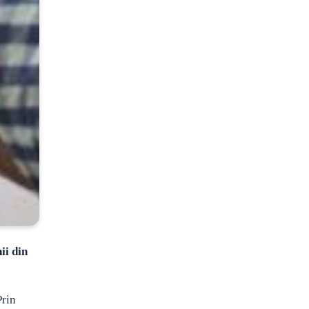
ii din
Prin