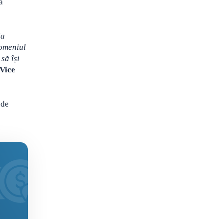
a
ia
domeniul
să își
Vice
 de