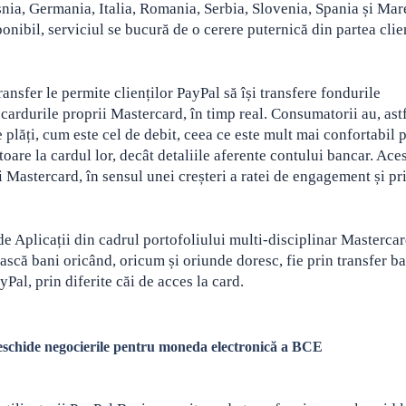
snia, Germania, Italia, Romania, Serbia, Slovenia, Spania și Mar
ponibil, serviciul se bucură de o cerere puternică din partea clie
Transfer le permite clienților PayPal să își transfere fondurile
 cardurile proprii Mastercard, în timp real. Consumatorii au, astf
e plăți, cum este cel de debit, ceea ce este mult mai confortabil 
toare la cardul lor, decât detaliile aferente contului bancar
. Ace
 Mastercard, în sensul unei creșteri a ratei de engagement și pr
e Aplicații din cadrul portofoliului multi-disciplinar Mastercar
ască bani oricând, oricum și oriunde doresc, fie prin transfer ba
yPal, prin diferite căi de acces la card.
eschide negocierile pentru moneda electronică a BCE