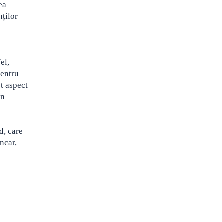
ea
nților
el,
pentru
st aspect
in
d, care
ncar,