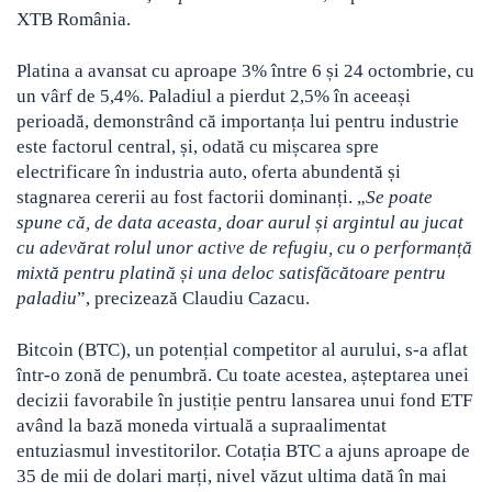
XTB România.
Platina a avansat cu aproape 3% între 6 și 24 octombrie, cu
un vârf de 5,4%. Paladiul a pierdut 2,5% în aceeași
perioadă, demonstrând că importanța lui pentru industrie
este factorul central, și, odată cu mișcarea spre
electrificare în industria auto, oferta abundentă și
stagnarea cererii au fost factorii dominanți. „
Se poate
spune că, de data aceasta, doar aurul și argintul au jucat
cu adevărat rolul unor active de refugiu, cu o performanță
mixtă pentru platină și una deloc satisfăcătoare pentru
paladiu
”, precizează Claudiu Cazacu.
Bitcoin (BTC), un potențial competitor al aurului, s-a aflat
într-o zonă de penumbră. Cu toate acestea, așteptarea unei
decizii favorabile în justiție pentru lansarea unui fond ETF
având la bază moneda virtuală a supraalimentat
entuziasmul investitorilor. Cotația BTC a ajuns aproape de
35 de mii de dolari marți, nivel văzut ultima dată în mai