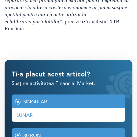
separare și mai pronunțată a marilor puteri, împreună cu
provocări la adresa creșterii economice ar putea susține
apetitul pentru aur ca activ utilizat în
echilibrarea portofoliilor
”, precizează analistul XTB
România.
Ti-a placut acest articol?
Susține activitatea Financial Market.
SINGULAR
LUNAR
30 RON