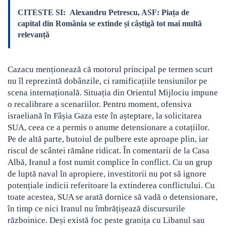
CITESTE SI:
Alexandru Petrescu, ASF: Piața de
capital din România se extinde și câștigă tot mai multă
relevanță
Cazacu menționează că motorul principal pe termen scurt
nu îl reprezintă dobânzile, ci ramificațiile tensiunilor pe
scena internațională. Situația din Orientul Mijlociu impune
o recalibrare a scenariilor. Pentru moment, ofensiva
israeliană în Fâșia Gaza este în așteptare, la solicitarea
SUA, ceea ce a permis o anume detensionare a cotațiilor.
Pe de altă parte, butoiul de pulbere este aproape plin, iar
riscul de scântei rămâne ridicat. În comentarii de la Casa
Albă, Iranul a fost numit complice în conflict. Cu un grup
de luptă naval în apropiere, investitorii nu pot să ignore
potențiale indicii referitoare la extinderea conflictului. Cu
toate acestea, SUA se arată dornice să vadă o detensionare,
în timp ce nici Iranul nu îmbrățișează discursurile
războinice. Deși există foc peste granița cu Libanul sau