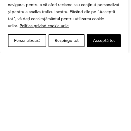
navigare, pentru a vă oferi reclame sau conținut personalizat
și pentru a analiza traficul nostru. Făcând clic pe "Acceptă
tot", vă dați consimțământul pentru utilizarea cookie-
Bursa
urilor.
Politica privind cookie-urile
Cum a evoluat sectorul bancar listat la BVB? BT și
BRD, față în față după T1 2026
Personalizează
Respinge tot
Acceptă tot
Banii tăi
Când vinzi o acțiune din portofoliu: Cele 7 motive
întemeiate și 4 capcane emoționale (ghid 2026)