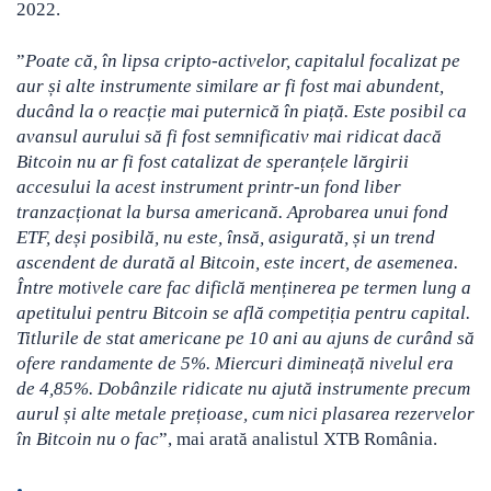
2022.
”
Poate că, în lipsa cripto-activelor, capitalul focalizat pe
aur și alte instrumente similare ar fi fost mai abundent,
ducând la o reacție mai puternică în piață. Este posibil ca
avansul aurului să fi fost semnificativ mai ridicat dacă
Bitcoin nu ar fi fost catalizat de speranțele lărgirii
accesului la acest instrument printr-un fond liber
tranzacționat la bursa americană. Aprobarea unui fond
ETF, deși posibilă, nu este, însă, asigurată, și un trend
ascendent de durată al Bitcoin, este incert, de asemenea.
Între motivele care fac dificlă menținerea pe termen lung a
apetitului pentru Bitcoin se află competiția pentru capital.
Titlurile de stat americane pe 10 ani au ajuns de curând să
ofere randamente de 5%. Miercuri dimineață nivelul era
de 4,85%. Dobânzile ridicate nu ajută instrumente precum
aurul și alte metale prețioase, cum nici plasarea rezervelor
în Bitcoin nu o fac
”, mai arată analistul XTB România.