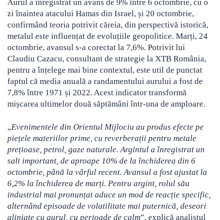
Aurul a înregistrat un avans de 9% între 6 octombrie, cu o
zi înaintea atacului Hamas din Israel, și 20 octombrie,
confirmând teoria potrivit căreia, din perspectivă istorică,
metalul este influențat de evoluțiile geopolitice. Marți, 24
octombrie, avansul s-a corectat la 7,6%. Potrivit lui
Claudiu Cazacu, consultant de strategie la XTB România,
pentru a înțelege mai bine contextul, este util de punctat
faptul că media anuală a randamentului aurului a fost de
7,8% între 1971 și 2022. Acest indicator transformă
mișcarea ultimelor două săptămâni într-una de amploare.
„
Evenimentele din Orientul Mijlociu au produs efecte pe
piețele materiilor prime, cu reverberații pentru metale
prețioase, petrol, gaze naturale. Argintul a înregistrat un
salt important, de aproape 10% de la închiderea din 6
octombrie, până la vârful recent. Avansul a fost ajustat la
6,2% la închiderea de marți. Pentru argint, rolul său
industrial mai pronunțat aduce un mod de reacție specific,
alternând episoade de volatilitate mai puternică, deseori
aliniate cu aurul, cu perioade de calm
”, explică analistul