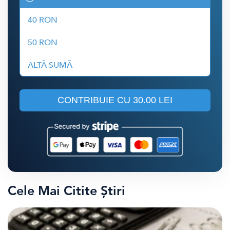
40 RON
50 RON
ALTĂ SUMĂ
CONTRIBUIE CU
30.00 LEI
Cele Mai Citite Știri