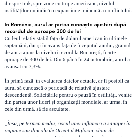
dinspre Irak, spre zone cu trupe americane, nivelul
ostilităților nu indică o expansiune iminentă a conflictului.
În România, aurul ar putea cunoaște ajustări după
recordul de aproape 300 de lei
Cu leul relativ stabil față de dolarul american în ultimele
săptămâni, dar și în avans față de începutul anului, gramul
de aur a ajuns la niveluri record la București, foarte
aproape de 300 de lei. Din 6 până în 24 octombrie, aurul a
avansat cu 7,3%.
În primă fază, în evaluarea datelor actuale, ar fi posibil ca
aurul să cunoască o perioadă de relativă ajustare
descendentă. Solicitările pentru o pauză în ostilități, venite
din partea unor lideri și organizații mondiale, ar urma, în
cele din urmă, să fie ascultate.
„Însă, pe termen mediu, riscul unei inflamări a situației în
regiune sau dincolo de Orientul Mijlociu, chiar de