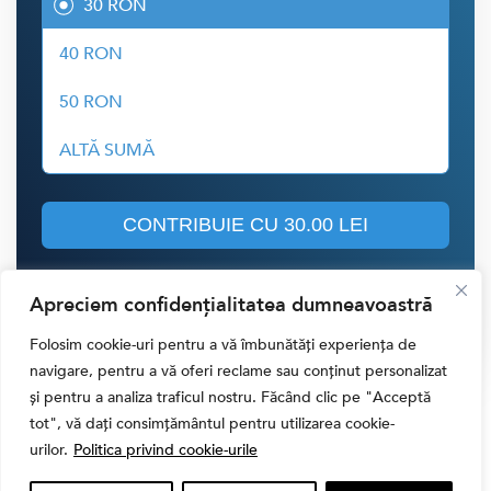
30 RON
40 RON
50 RON
ALTĂ SUMĂ
CONTRIBUIE CU
30.00 LEI
Apreciem confidențialitatea dumneavoastră
Folosim cookie-uri pentru a vă îmbunătăți experiența de
navigare, pentru a vă oferi reclame sau conținut personalizat
și pentru a analiza traficul nostru. Făcând clic pe "Acceptă
Cele Mai Citite Știri
tot", vă dați consimțământul pentru utilizarea cookie-
urilor.
Politica privind cookie-urile