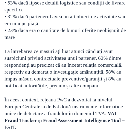
• 53% dacă lipsesc detalii logistice sau condiții de livrare
specifice
• 32% dacă partenerul avea un alt obiect de activitate sau
era nou pe piață
• 23% dacă era o cantitate de bunuri oferite neobișnuit de
mare
La întrebarea ce măsuri ați luat atunci când ați avut
suspiciuni privind activitatea unui partener, 62% dintre
respondenți au precizat că au încetat relația comercială,
respectiv au demarat o investigație amănunțită, 58% au
impus măsuri contractuale preventive/garanții și 8% au
notificat autoritățile, precum și alte companii.
În acest context, rețeaua PwC a dezvoltat la nivelul
Europei Centrale si de Est două instrumente informatice
unice de detectare a fraudelor în domeniul TVA:
VAT
Fraud Tracker și Fraud Assessment Intelligence Tool
–
FAIT.