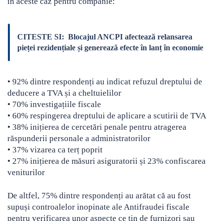
în aceste caz pentru companie:
CITESTE SI:
Blocajul ANCPI afectează relansarea
pieței rezidențiale și generează efecte în lanț în economie
• 92% dintre respondenți au indicat refuzul dreptului de
deducere a TVA și a cheltuielilor
• 70% investigațiile fiscale
• 60% respingerea dreptului de aplicare a scutirii de TVA
• 38% inițierea de cercetări penale pentru atragerea
răspunderii personale a administratorilor
• 37% vizarea ca terț poprit
• 27% inițierea de măsuri asiguratorii și 23% confiscarea
veniturilor
De altfel, 75% dintre respondenți au arătat că au fost
supuși controalelor inopinate ale Antifraudei fiscale
pentru verificarea unor aspecte ce țin de furnizori sau