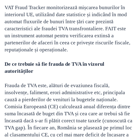
VAT Fraud Tracker monitorizează mișcarea bunurilor în
interiorul UE, utilizând date statistice și indicând în mod
automat fluxurile de bunuri între țări care prezintă
caracteristici ale fraudei TVA transfrontaliere. FAIT este
un instrument automat pentru verificarea extinsă a
partenerilor de afaceri în ceea ce privește riscurile fiscale,
reputaționale și operaționale.
De ce trebuie să fie frauda de TVA în vizorul
autorităților
Frauda de TVA este, alături de evaziunea fiscală,
insolvențe, faliment, erori administrative etc, principala
cauză a pierderilor de venituri la bugetele naționale.
Comisia Europeană (CE) calculează anual diferența dintre
suma încasată de buget din TVA și cea care ar trebui să fie
încasată dacă s-ar fi plătit corect toate taxele (cunoscută ca
TVA gap). În fiecare an, România se plasează pe primul loc
al clasamentului CE, cu cel mai mare deficit de încasare a