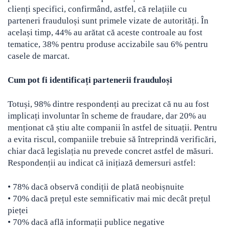
clienți specifici, confirmând, astfel, că relațiile cu
parteneri frauduloși sunt primele vizate de autorități. În
același timp, 44% au arătat că aceste controale au fost
tematice, 38% pentru produse accizabile sau 6% pentru
casele de marcat.
Cum pot fi identificați partenerii frauduloși
Totuși, 98% dintre respondenți au precizat că nu au fost
implicați involuntar în scheme de fraudare, dar 20% au
menționat că știu alte companii în astfel de situații. Pentru
a evita riscul, companiile trebuie să întreprindă verificări,
chiar dacă legislația nu prevede concret astfel de măsuri.
Respondenții au indicat că inițiază demersuri astfel:
• 78% dacă observă condiții de plată neobișnuite
• 70% dacă prețul este semnificativ mai mic decât prețul
pieței
• 70% dacă află informații publice negative