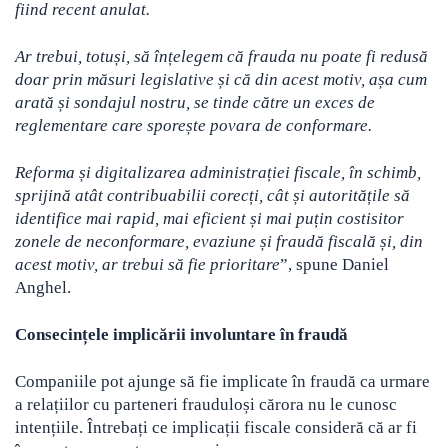
fiind recent anulat.
Ar trebui, totuși, să înțelegem că frauda nu poate fi redusă
doar prin măsuri legislative și că din acest motiv, așa cum
arată și sondajul nostru, se tinde către un exces de
reglementare care sporește povara de conformare.
Reforma și digitalizarea administrației fiscale, în schimb,
sprijină atât contribuabilii corecți, cât și autoritățile să
identifice mai rapid, mai eficient și mai puțin costisitor
zonele de neconformare, evaziune și fraudă fiscală și, din
acest motiv, ar trebui să fie prioritare
”, spune Daniel
Anghel.
Consecințele implicării involuntare în fraudă
Companiile pot ajunge să fie implicate în fraudă ca urmare
a relațiilor cu parteneri frauduloși cărora nu le cunosc
intențiile. Întrebați ce implicații fiscale consideră că ar fi