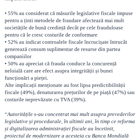
• 55% au considerat că măsurile legislative fiscale impuse
pentru a ținti metodele de fraudare afectează mai mult
societățile de bună credință decât pe cele frauduloase
pentru că le cresc costurile de conformare
• 52% au indicat controalele fiscale încrucișate întrucât
generează consum suplimentar de resurse din partea
companiilor
• 50% au apreciat că frauda conduce la concurență
neloială care are efect asupra integrității și bunei
funcționări a pieței.
Alte implicații menționate au fost lipsa predictibilității
fiscale (49%), denaturarea prețurilor de pe piață (47%) sau
costurile neprevăzute cu TVA (39%).
“
Autoritățile s-au concentrat mai mult asupra prevederilor
legislative și procedurale, în ultimii ani, în timp ce reforma
și digitalizarea administrației fiscale au încetinit,
proiectul de modernizare a acesteia cu Banca Mondială