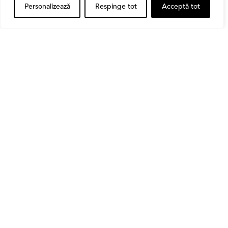
Personalizează
Respinge tot
Acceptă tot
,
Banii tăi
Educatie financiara
Ghidul complet al taxelor pe investiții în România
(2026): Dividende, câștig de capital, dobânzi și
CASS