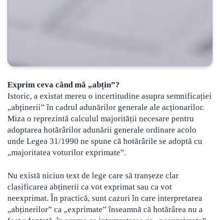
Exprim ceva când mă „abțin”?
Istoric, a existat mereu o incertitudine asupra semnificației
„abținerii” în cadrul adunărilor generale ale acționarilor.
Miza o reprezintă calculul majorității necesare pentru
adoptarea hotărârilor adunării generale ordinare acolo
unde Legea 31/1990 ne spune că hotărârile se adoptă cu
„majoritatea voturilor exprimate”.
Nu există niciun text de lege care să tranșeze clar
clasificarea abținerii ca vot exprimat sau ca vot
neexprimat. În practică, sunt cazuri în care interpretarea
„abținerilor” ca „exprimate” înseamnă că hotărârea nu a