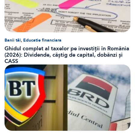
,
Banii tăi
Educatie financiara
Ghidul complet al taxelor pe investiții în România
(2026): Dividende, câștig de capital, dobânzi și
CASS