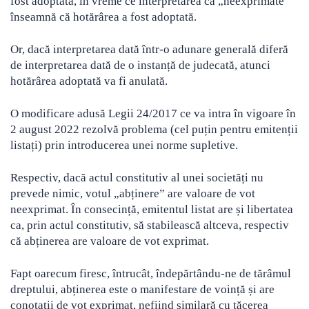
fost adoptată, în vreme ce interpretarea ca „neexprimate”
înseamnă că hotărârea a fost adoptată.
Or, dacă interpretarea dată într-o adunare generală diferă
de interpretarea dată de o instanță de judecată, atunci
hotărârea adoptată va fi anulată.
O modificare adusă Legii 24/2017 ce va intra în vigoare în
2 august 2022 rezolvă problema (cel puțin pentru emitenții
listați) prin introducerea unei norme supletive.
Respectiv, dacă actul constitutiv al unei societăți nu
prevede nimic, votul „abținere” are valoare de vot
neexprimat. În consecință, emitentul listat are și libertatea
ca, prin actul constitutiv, să stabilească altceva, respectiv
că abținerea are valoare de vot exprimat.
Fapt oarecum firesc, întrucât, îndepărtându-ne de tărâmul
dreptului, abținerea este o manifestare de voință și are
conotații de vot exprimat, nefiind similară cu tăcerea