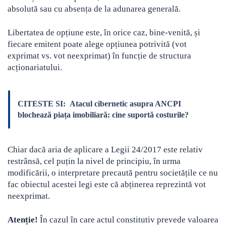
absolută sau cu absența de la adunarea generală.
Libertatea de opțiune este, în orice caz, bine-venită, și
fiecare emitent poate alege opțiunea potrivită (vot
exprimat vs. vot neexprimat) în funcție de structura
acționariatului.
CITESTE SI:
Atacul cibernetic asupra ANCPI
blochează piața imobiliară: cine suportă costurile?
Chiar dacă aria de aplicare a Legii 24/2017 este relativ
restrânsă, cel puțin la nivel de principiu, în urma
modificării, o interpretare precaută pentru societățile ce nu
fac obiectul acestei legi este că abținerea reprezintă vot
neexprimat.
Atenție!
În cazul în care actul constitutiv prevede valoarea