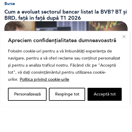
Bursa
Cum a evoluat sectorul bancar listat la BVB? BT și
BRD, față în față după T1 2026
Apreciem confidențialitatea dumneavoastră
Folosim cookie-uri pentru a vă îmbunătăți experiența de
navigare, pentru a vă oferi reclame sau conținut personalizat
și pentru a analiza traficul nostru. Făcând clic pe "Acceptă
tot", vă dați consimțământul pentru utilizarea cookie-
urilor.
Politica privind cookie-urile
Banii tăi
Personalizează
Respinge tot
Acceptă tot
Când vinzi o acțiune din portofoliu: Cele 7 motive
întemeiate și 4 capcane emoționale (ghid 2026)