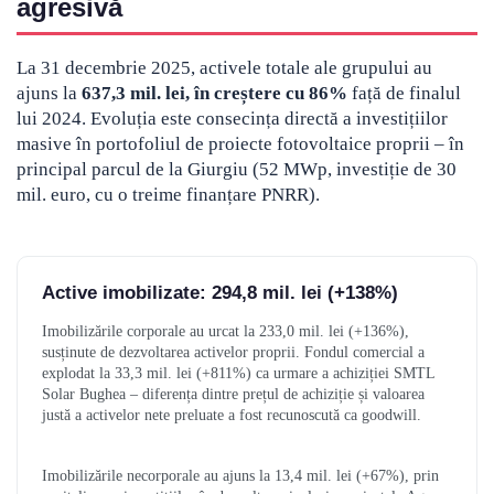
agresivă
La 31 decembrie 2025, activele totale ale grupului au
ajuns la
637,3 mil. lei, în creștere cu 86%
față de finalul
lui 2024. Evoluția este consecința directă a investițiilor
masive în portofoliul de proiecte fotovoltaice proprii – în
principal parcul de la Giurgiu (52 MWp, investiție de 30
mil. euro, cu o treime finanțare PNRR).
Active imobilizate: 294,8 mil. lei (+138%)
Imobilizările corporale au urcat la 233,0 mil. lei (+136%),
susținute de dezvoltarea activelor proprii. Fondul comercial a
explodat la 33,3 mil. lei (+811%) ca urmare a achiziției SMTL
Solar Bughea – diferența dintre prețul de achiziție și valoarea
justă a activelor nete preluate a fost recunoscută ca goodwill.
Imobilizările necorporale au ajuns la 13,4 mil. lei (+67%), prin