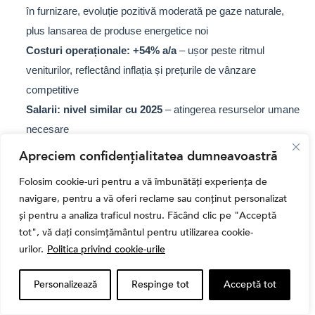
în furnizare, evoluție pozitivă moderată pe gaze naturale,
plus lansarea de produse energetice noi
Costuri operaționale: +54% a/a
– ușor peste ritmul
veniturilor, reflectând inflația și prețurile de vânzare
competitive
Salarii: nivel similar cu 2025
– atingerea resurselor umane
necesare
Alte cheltuieli operaționale: -10% a/a
– eficientizarea
Apreciem confidențialitatea dumneavoastră
costurilor fixe
Folosim cookie-uri pentru a vă îmbunătăți experiența de
navigare, pentru a vă oferi reclame sau conținut personalizat
și pentru a analiza traficul nostru. Făcând clic pe "Acceptă
Rezultatul financiar net va rămâne negativ
în 2026, cu o
pierdere majorată față de 2025, pe fondul unui nivel mai ridicat al
tot", vă dați consimțământul pentru utilizarea cookie-
cheltuielilor cu dobânzile. Creșterea soldului împrumuturilor
urilor.
Politica privind cookie-urile
utilizate pentru finanțarea investițiilor și diminuarea dobânzilor
capitalizate (în contextul finalizării unor proiecte) sunt
Personalizează
Respinge tot
Acceptă tot
principalele cauze.