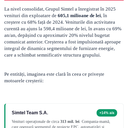
La nivel consolidat, Grupul Simtel a înregistrat în 2025
venituri din exploatare de
605,1 milioane de lei
, în
creștere cu 68% față de 2024. Veniturile din activitatea
curentă au ajuns la 598,4 milioane de lei, în avans cu 69%
an/an, depășind cu aproximativ 20% nivelul bugetat
comunicat anterior. Creșterea a fost impulsionată aproape
integral de dinamica segmentului de furnizare energie,
care a schimbat semnificativ structura grupului.
Pe entități, imaginea este clară în ceea ce privește
motoarele creșterii:
Simtel Team S.A.
+14% a/a
Venituri operaționale de circa
313 mil. lei
. Compania-mamă,
care operează segmentul de proiecte EPC, automatizări și