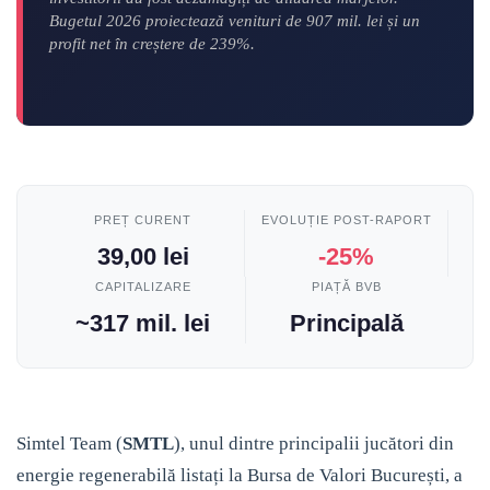
Bugetul 2026 proiectează venituri de 907 mil. lei și un
profit net în creștere de 239%.
PREȚ CURENT
EVOLUȚIE POST-RAPORT
39,00 lei
-25%
CAPITALIZARE
PIAȚĂ BVB
~317 mil. lei
Principală
Simtel Team (
SMTL
), unul dintre principalii jucători din
energie regenerabilă listați la Bursa de Valori București, a