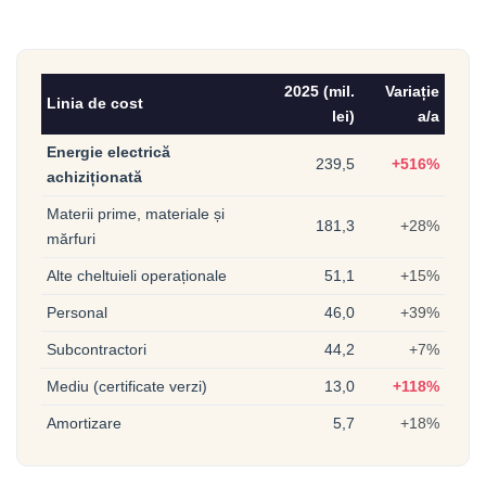
2025 (mil.
Variație
Linia de cost
lei)
a/a
Energie electrică
239,5
+516%
achiziționată
Materii prime, materiale și
181,3
+28%
mărfuri
Alte cheltuieli operaționale
51,1
+15%
Personal
46,0
+39%
Subcontractori
44,2
+7%
Mediu (certificate verzi)
13,0
+118%
Amortizare
5,7
+18%