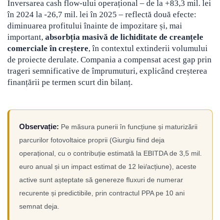
Inversarea cash flow-ului operațional – de la +83,3 mil. lei
în 2024 la -26,7 mil. lei în 2025 – reflectă două efecte:
diminuarea profitului înainte de impozitare și, mai
important,
absorbția masivă de lichiditate de creanțele
comerciale în creștere
, în contextul extinderii volumului
de proiecte derulate. Compania a compensat acest gap prin
trageri semnificative de împrumuturi, explicând creșterea
finanțării pe termen scurt din bilanț.
Observație:
Pe măsura punerii în funcțiune și maturizării
parcurilor fotovoltaice proprii (Giurgiu fiind deja
operațional, cu o contribuție estimată la EBITDA de 3,5 mil.
euro anual și un impact estimat de 12 lei/acțiune), aceste
active sunt așteptate să genereze fluxuri de numerar
recurente și predictibile, prin contractul PPA pe 10 ani
semnat deja.