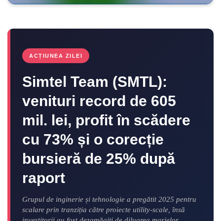
ACȚIUNEA ZILEI
Simtel Team (SMTL):
venituri record de 605
mil. lei, profit în scădere
cu 73% și o corecție
bursieră de 25% după
raport
Grupul de inginerie și tehnologie a pregătit 2025 pentru
scalare prin tranziția către proiecte utility-scale, însă
investitorii au fost dezamăgiți de diluarea marjelor.