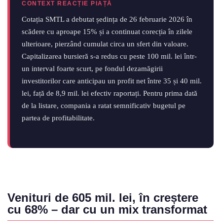
CONTEXT REACȚIE PIAȚĂ
Cotația SMTL a debutat ședința de 26 februarie 2026 în
scădere cu aproape 15% și a continuat corecția în zilele
ulterioare, pierzând cumulat circa un sfert din valoare.
Capitalizarea bursieră s-a redus cu peste 100 mil. lei într-
un interval foarte scurt, pe fondul dezamăgirii
investitorilor care anticipau un profit net între 35 și 40 mil.
lei, față de 8,9 mil. lei efectiv raportați. Pentru prima dată
de la listare, compania a ratat semnificativ bugetul pe
partea de profitabilitate.
Venituri de 605 mil. lei, în creștere
cu 68% – dar cu un mix transformat