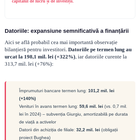
capitalul de lucru și de investiții.
Datoriile: expansiune semnificativă a finanțării
Aici se află probabil cea mai importantă observație
bilanțieră pentru investitori.
Datoriile pe termen lung au
urcat la 198,1 mil. lei (+322%)
, iar datoriile curente la
313,7 mil. lei (+76%):
Împrumuturi bancare termen lung:
101,2 mil. lei
(+140%)
Venituri în avans termen lung:
59,6 mil. lei
(vs. 0,7 mil.
lei în 2024) – subvenția Giurgiu, amortizabilă pe durata
de viață a activelor
Datorii din achiziția de filiale:
32,2 mil. lei
(obligații
proiect Bughea)