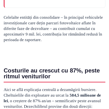
Celelalte entități din consolidare – în principal vehiculele
investiționale care dețin parcuri fotovoltaice aflate în
diferite faze de dezvoltare – au contribuit cumulat cu
aproximativ 9 mil. lei, contribuția lor rămânând redusă în
perioada de raportare.
Costurile au crescut cu 87%, peste
ritmul veniturilor
Aici se află explicația centrală a dezamăgirii bursiere.
Cheltuielile din exploatare au urcat la
584,5 milioane de
lei
, o creștere de 87% an/an – semnificativ peste avansul
veniturilor. Dezechilibrul provine din două direcții: