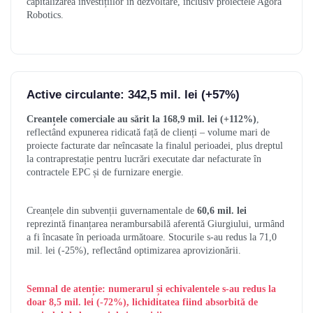
capitalizarea investițiilor în dezvoltare, inclusiv proiectele Agora
Robotics.
Active circulante: 342,5 mil. lei (+57%)
Creanțele comerciale au sărit la 168,9 mil. lei (+112%)
,
reflectând expunerea ridicată față de clienți – volume mari de
proiecte facturate dar neîncasate la finalul perioadei, plus dreptul
la contraprestație pentru lucrări executate dar nefacturate în
contractele EPC și de furnizare energie.
Creanțele din subvenții guvernamentale de
60,6 mil. lei
reprezintă finanțarea nerambursabilă aferentă Giurgiului, urmând
a fi încasate în perioada următoare. Stocurile s-au redus la 71,0
mil. lei (-25%), reflectând optimizarea aprovizionării.
Semnal de atenție: numerarul și echivalentele s-au redus la
doar 8,5 mil. lei (-72%), lichiditatea fiind absorbită de