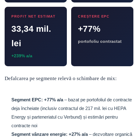
PROFIT NET ESTIMAT
CREȘTERE EPC
33,34 mil.
+77%
lei
portofoliu contractat
+239% a/a
Defalcarea pe segmente relevă o schimbare de mix:
Segment EPC: +77% a/a
– bazat pe portofoliul de contracte
deja încheiate (inclusiv contractul de 217 mil. lei cu HEPA
Energy și parteneriatul cu Verbund) și estimări pentru
contracte noi
Segment vânzare energie: +27% a/a
– dezvoltare organică