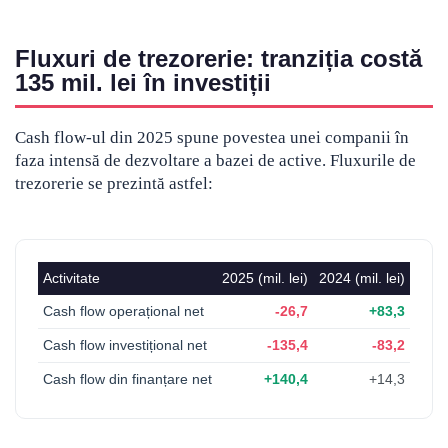
Fluxuri de trezorerie: tranziția costă
135 mil. lei în investiții
Cash flow-ul din 2025 spune povestea unei companii în
faza intensă de dezvoltare a bazei de active. Fluxurile de
trezorerie se prezintă astfel:
Activitate
2025 (mil. lei)
2024 (mil. lei)
Cash flow operațional net
-26,7
+83,3
Cash flow investițional net
-135,4
-83,2
Cash flow din finanțare net
+140,4
+14,3