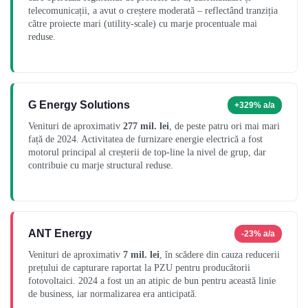
telecomunicații, a avut o creștere moderată – reflectând tranziția
către proiecte mari (utility-scale) cu marje procentuale mai
reduse.
G Energy Solutions
+329% a/a
Venituri de aproximativ
277 mil. lei
, de peste patru ori mai mari
față de 2024. Activitatea de furnizare energie electrică a fost
motorul principal al creșterii de top-line la nivel de grup, dar
contribuie cu marje structural reduse.
ANT Energy
-23% a/a
Venituri de aproximativ
7 mil. lei
, în scădere din cauza reducerii
prețului de capturare raportat la PZU pentru producătorii
fotovoltaici. 2024 a fost un an atipic de bun pentru această linie
de business, iar normalizarea era anticipată.