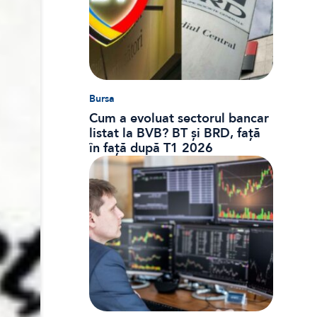
Bursa
Cum a evoluat sectorul bancar
listat la BVB? BT și BRD, față
în față după T1 2026