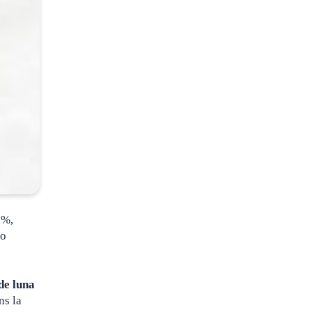
3%,
-o
 de luna
ns la