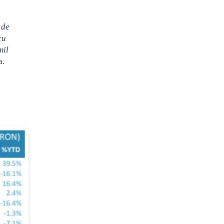
 de
cu
mil
a.