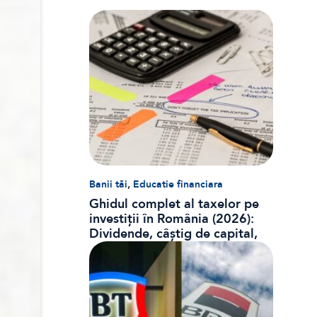
,
Banii tăi
Educatie financiara
Ghidul complet al taxelor pe
investiții în România (2026):
Dividende, câștig de capital,
dobânzi și CASS