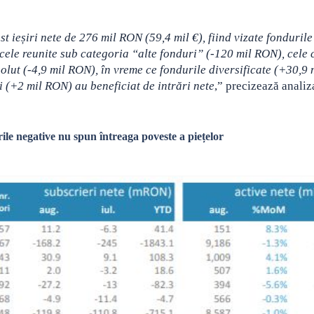
t ieșiri nete de 276 mil RON (59,4 mil €), fiind vizate fondurile
 cele reunite sub categoria “alte fonduri” (-120 mil RON), cele 
lut (-4,9 mil RON), în vreme ce fondurile diversificate (+30,9 
 (+2 mil RON) au beneficiat de intrări nete
,” precizează analiz
rile negative nu spun întreaga poveste a piețelor