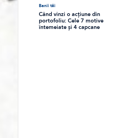
Banii tăi
Când vinzi o acțiune din
portofoliu: Cele 7 motive
întemeiate și 4 capcane
emoționale (ghid 2026)