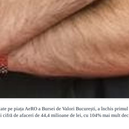
tate pe piața AeRO a Bursei de Valori București, a închis primul
și cifră de afaceri de 44,4 milioane de lei, cu 104% mai mult dec