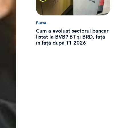
Bursa
Cum a evoluat sectorul bancar
listat la BVB? BT și BRD, față
în față după T1 2026