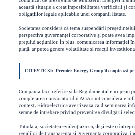
comunicat de presă emis de Ministerul Energiei înainte
această situație a creat imposibilitatea verificării și 
obligațiilor legale aplicabile unei companii listate.
Societatea consideră că tema suspendării președintelui
perspectiva guvernanței corporative și poate avea impac
prețului acțiunilor. În plus, comunicarea informației în
piață, ar putea genera volatilitate și reacții investițio
CITESTE SI:
Premier Energy Group îl cooptează pe
Compania face referire și la Regulamentul european pri
completarea convocatorului AGA sunt considerate inform
context, Hidroelectrica avertizează că diseminarea inf
semne de întrebare privind prevenirea divulgării selecti
Totodată, societatea evidențiază că, deși este o întrepr
regulilor de transparență și guvernanță corporativă, inc