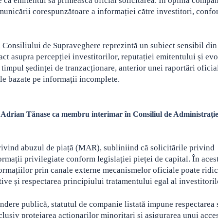
 ca emitentul să primească oficial solicitarea. În opinia compan
comunicării corespunzătoare a informației către investitori, conf
 Consiliului de Supraveghere reprezintă un subiect sensibil din
t asupra percepției investitorilor, reputației emitentului și evo
 timpul ședinței de tranzacționare, anterior unei raportări oficia
nale bazate pe informații incomplete.
 Adrian Tănase ca membru interimar în Consiliul de Administrați
vind abuzul de piață (MAR), subliniind că solicitările privind
ații privilegiate conform legislației pieței de capital. În aces
ormațiilor prin canale externe mecanismelor oficiale poate ridi
ve și respectarea principiului tratamentului egal al investitoril
indere publică, statutul de companie listată impune respectarea s
lusiv protejarea acționarilor minoritari și asigurarea unui acces