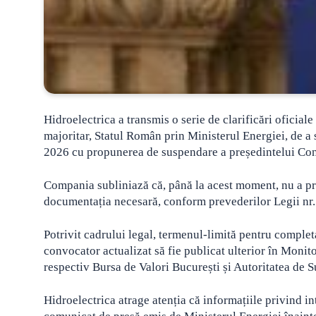
Hidroelectrica
a transmis o serie de clarificări oficial
majoritar, Statul Român prin Ministerul Energiei, de a
2026 cu propunerea de suspendare a președintelui Con
Compania subliniază că, până la acest moment, nu a prim
documentația necesară, conform prevederilor Legii nr. 2
Potrivit cadrului legal, termenul-limită pentru comple
convocator actualizat să fie publicat ulterior în Monitor
respectiv Bursa de Valori București și Autoritatea de 
Hidroelectrica atrage atenția că informațiile privind in