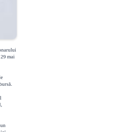
ionarului
n 29 mai
de
bursă.
l
l,
-un