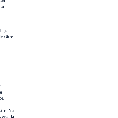
iei,
orm
luției
le către
e
t
ca
or.
trictă a
 egal la