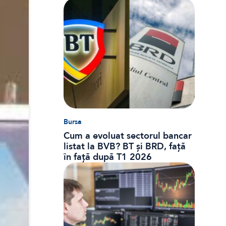
dobânzi și CASS
Bursa
Cum a evoluat sectorul bancar
listat la BVB? BT și BRD, față
în față după T1 2026