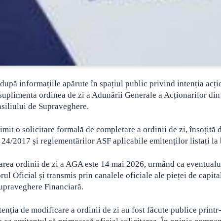
e după informațiile apărute în spațiul public privind intenția acț
 suplimenta ordinea de zi a Adunării Generale a Acționarilor di
siliului de Supraveghere.
it o solicitare formală de completare a ordinii de zi, însoțită 
4/2017 și reglementărilor ASF aplicabile emitenților listați la 
tarea ordinii de zi a AGA este 14 mai 2026, urmând ca eventualu
ul Oficial și transmis prin canalele oficiale ale pieței de capita
Supraveghere Financiară.
tenția de modificare a ordinii de zi au fost făcute publice printr