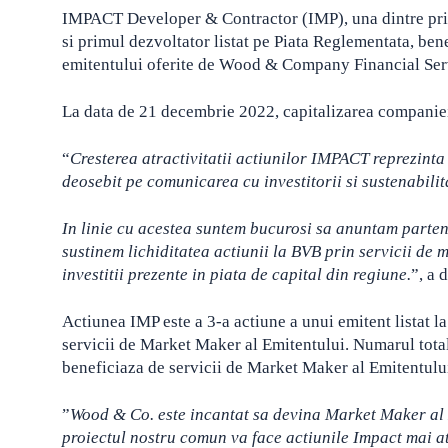
IMPACT Developer & Contractor (IMP), una dintre prim
si primul dezvoltator listat pe Piata Reglementata, be
emitentului oferite de Wood & Company Financial Ser
La data de 21 decembrie 2022, capitalizarea companiei
“
Cresterea atractivitatii actiunilor IMPACT reprezin
deosebit pe comunicarea cu investitorii si sustenabilit
In linie cu acestea suntem bucurosi sa anuntam parten
sustinem lichiditatea actiunii la BVB prin servicii de
investitii prezente in piata de capital din regiune.
”, a
Actiunea IMP este a 3-a actiune a unui emitent listat
servicii de Market Maker al Emitentului. Numarul total
beneficiaza de servicii de Market Maker al Emitentului
”
Wood & Co. este incantat sa devina Market Maker a
proiectul nostru comun va face actiunile Impact mai at