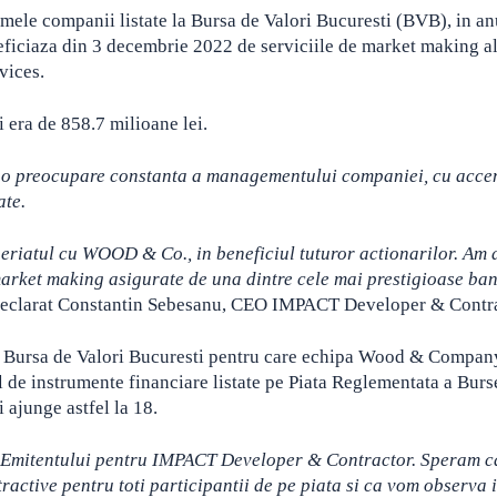
ele companii listate la Bursa de Valori Bucuresti (BVB), in a
neficiaza din 3 decembrie 2022 de serviciile de market making a
vices.
 era de 858.7 milioane lei.
ta o preocupare constanta a managementului companiei, cu acce
ate.
eriatul cu WOOD & Co., in beneficiul tuturor actionarilor. Am 
 market making asigurate de una dintre cele mai prestigioase ban
 declarat Constantin Sebesanu, CEO IMPACT Developer & Contra
 la Bursa de Valori Bucuresti pentru care echipa Wood & Compan
 de instrumente financiare listate pe Piata Reglementata a Burs
 ajunge astfel la 18.
l Emitentului pentru IMPACT Developer & Contractor. Speram c
ractive pentru toti participantii de pe piata si ca vom observa 