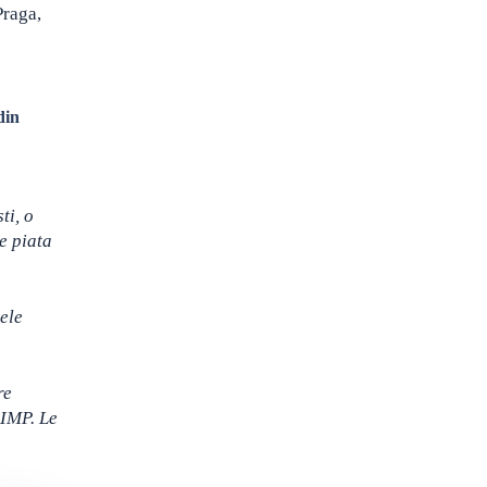
Praga,
din
ti, o
e piata
ele
re
 IMP. Le