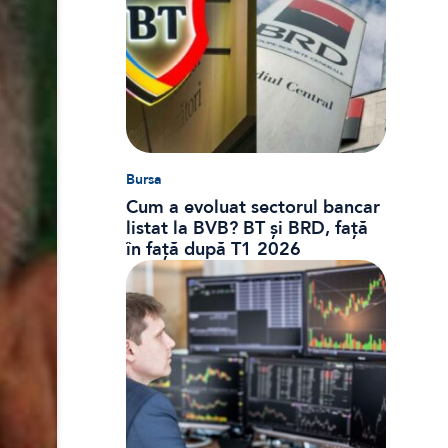
Bursa
Cum a evoluat sectorul bancar
listat la BVB? BT și BRD, față
în față după T1 2026