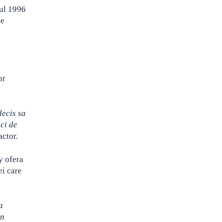
nul 1996
le
nt
decis sa
ci de
ctor.
y ofera
ei care
a
in