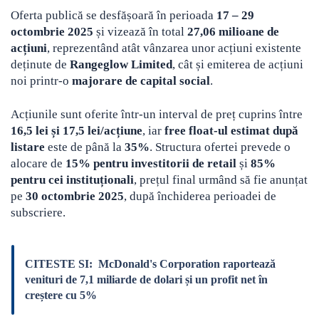
Oferta publică se desfășoară în perioada
17 – 29
octombrie 2025
și vizează în total
27,06 milioane de
acțiuni
, reprezentând atât vânzarea unor acțiuni existente
deținute de
Rangeglow Limited
, cât și emiterea de acțiuni
noi printr-o
majorare de capital social
.
Acțiunile sunt oferite într-un interval de preț cuprins între
16,5 lei și 17,5 lei/acțiune
, iar
free float-ul estimat după
listare
este de până la
35%
. Structura ofertei prevede o
alocare de
15% pentru investitorii de retail
și
85%
pentru cei instituționali
, prețul final urmând să fie anunțat
pe
30 octombrie 2025
, după închiderea perioadei de
subscriere.
CITESTE SI:
McDonald's Corporation raportează
venituri de 7,1 miliarde de dolari și un profit net în
creștere cu 5%