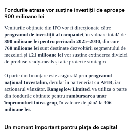
Fondurile atrase vor susține investiții de aproape
900 milioane lei
Veniturile obținute din IPO vor fi direcționate către
programul de investiții al companiei
, în valoare totală de
890 milioane lei pentru perioada 2025–2030
, din care
768 milioane lei
sunt destinate dezvoltării segmentului de
mezeluri și
121 milioane lei
vor susține extinderea diviziei
de produse ready-meals și alte proiecte strategice.
O parte din finanțare este asigurată prin
programul
național Investalim
, derulat în parteneriat cu
AFIR
, iar
acționarul vânzător,
Rangeglow Limited
, va utiliza o parte
din fondurile obținute pentru
rambursarea unor
împrumuturi intra-grup
, în valoare de până la
306
milioane lei
.
Un moment important pentru piața de capital