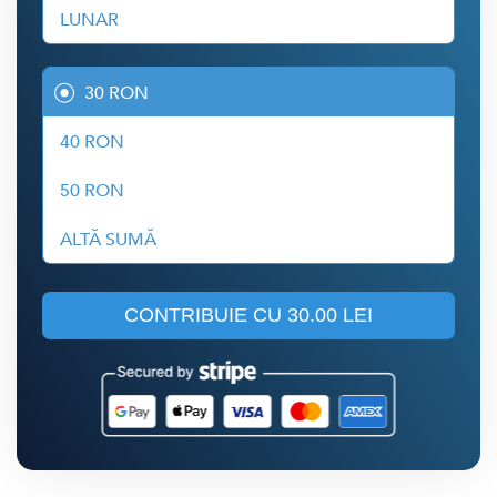
LUNAR
30 RON
40 RON
50 RON
ALTĂ SUMĂ
CONTRIBUIE CU
30.00 LEI