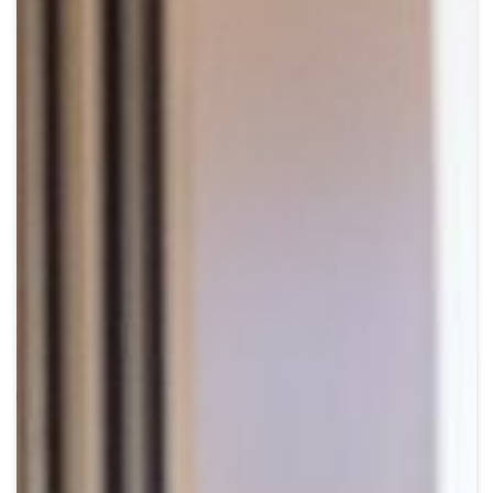
Crypto
Sustainability
Digital payments
BROKERI
TERMENUL ZILEI