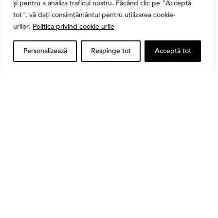
și pentru a analiza traficul nostru. Făcând clic pe "Acceptă
Bursa
tot", vă dați consimțământul pentru utilizarea cookie-
Cum a evoluat sectorul bancar listat la BVB? BT și
urilor.
Politica privind cookie-urile
BRD, față în față după T1 2026
Personalizează
Respinge tot
Acceptă tot