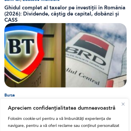
Ghidul complet al taxelor pe investiții în România
(2026): Dividende, câștig de capital, dobânzi și
CASS
Bursa
Cum a evoluat sectorul bancar listat la BVB? BT și
Apreciem confidențialitatea dumneavoastră
BRD, față în față după T1 2026
Folosim cookie-uri pentru a vă îmbunătăți experiența de
navigare, pentru a vă oferi reclame sau conținut personalizat