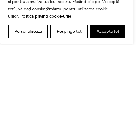
și pentru a analiza traficul nostru. Făcând clic pe "Acceptă
tot", vă dați consimțământul pentru utilizarea cookie-
urilor.
Politica privind cookie-urile
Personalizează
Respinge tot
Acceptă tot
Banii tăi
Când vinzi o acțiune din portofoliu: Cele 7 motive
întemeiate și 4 capcane emoționale (ghid 2026)