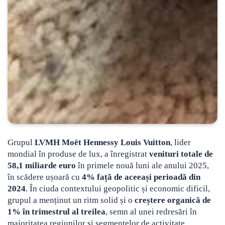
Grupul
LVMH Moët Hennessy Louis Vuitton
, lider
mondial în produse de lux, a înregistrat
venituri totale de
58,1 miliarde euro
în primele nouă luni ale anului 2025,
în scădere ușoară cu
4% față de aceeași perioadă din
2024
. În ciuda contextului geopolitic și economic dificil,
grupul a menținut un ritm solid și o
creștere organică de
1% în trimestrul al treilea
, semn al unei redresări în
majoritatea regiunilor și segmentelor de activitate.