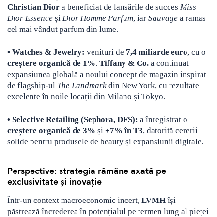
Christian Dior
a beneficiat de lansările de succes
Miss
Dior Essence
și
Dior Homme Parfum
, iar
Sauvage
a rămas
cel mai vândut parfum din lume.
• Watches & Jewelry:
venituri de
7,4 miliarde euro
, cu o
creștere organică de 1%
.
Tiffany & Co.
a continuat
expansiunea globală a noului concept de magazin inspirat
de flagship-ul
The Landmark
din New York, cu rezultate
excelente în noile locații din Milano și Tokyo.
• Selective Retailing (Sephora, DFS):
a înregistrat o
creștere organică de 3%
și
+7% în T3
, datorită cererii
solide pentru produsele de beauty și expansiunii digitale.
Perspective: strategia rămâne axată pe
exclusivitate și inovație
Într-un context macroeconomic incert,
LVMH
își
păstrează încrederea în potențialul pe termen lung al pieței