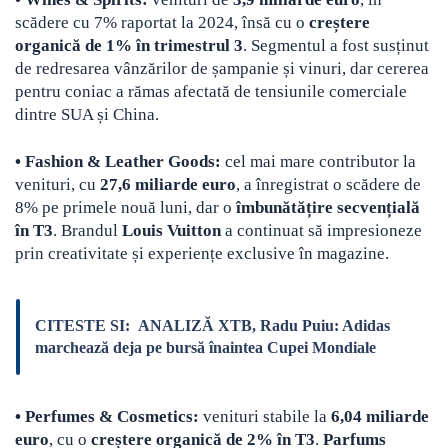
scădere cu 7% raportat la 2024, însă cu o
creștere
organică de 1% în trimestrul 3
. Segmentul a fost susținut
de redresarea vânzărilor de șampanie și vinuri, dar cererea
pentru coniac a rămas afectată de tensiunile comerciale
dintre SUA și China.
• Fashion & Leather Goods:
cel mai mare contributor la
venituri, cu
27,6 miliarde euro
, a înregistrat o scădere de
8% pe primele nouă luni, dar o
îmbunătățire secvențială
în T3
. Brandul
Louis Vuitton
a continuat să impresioneze
prin creativitate și experiențe exclusive în magazine.
CITESTE SI:
ANALIZĂ XTB, Radu Puiu: Adidas
marchează deja pe bursă înaintea Cupei Mondiale
• Perfumes & Cosmetics:
venituri stabile la
6,04 miliarde
euro
, cu o
creștere organică de 2% în T3
.
Parfums