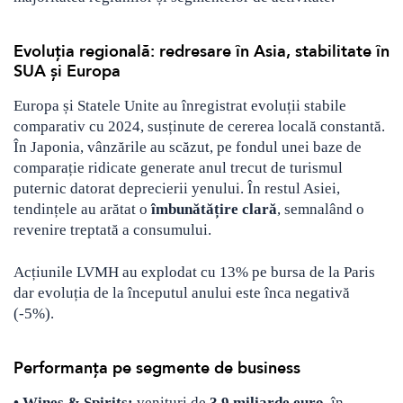
Evoluția regională: redresare în Asia, stabilitate în
SUA și Europa
Europa și Statele Unite au înregistrat evoluții stabile
comparativ cu 2024, susținute de cererea locală constantă.
În Japonia, vânzările au scăzut, pe fondul unei baze de
comparație ridicate generate anul trecut de turismul
puternic datorat deprecierii yenului. În restul Asiei,
tendințele au arătat o
îmbunătățire clară
, semnalând o
revenire treptată a consumului.
Acțiunile LVMH au explodat cu 13% pe bursa de la Paris
dar evoluția de la începutul anului este înca negativă
(-5%).
Performanța pe segmente de business
• Wines & Spirits:
venituri de
3,9 miliarde euro
, în