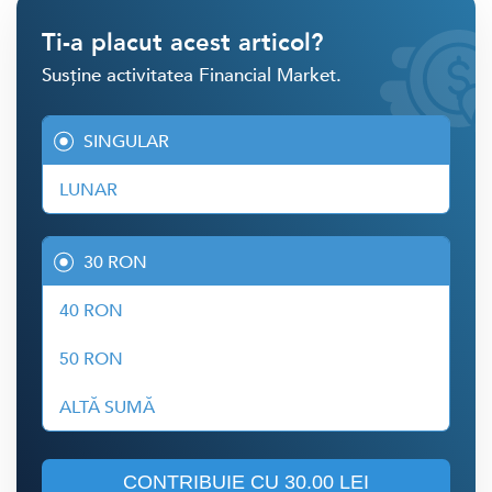
Ti-a placut acest articol?
Susține activitatea Financial Market.
SINGULAR
LUNAR
30 RON
40 RON
50 RON
ALTĂ SUMĂ
CONTRIBUIE CU
30.00 LEI