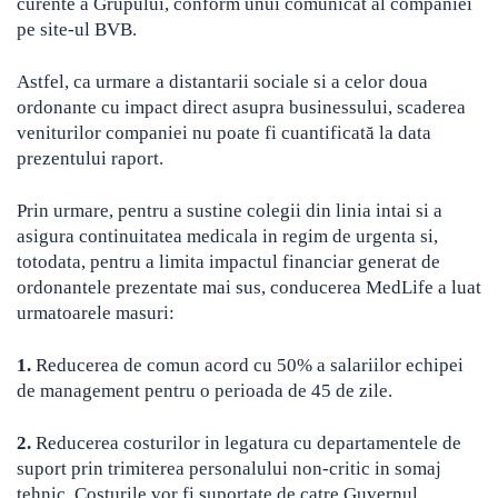
curente a Grupului, conform unui comunicat al companiei
pe site-ul BVB.
Astfel, ca urmare a distantarii sociale si a celor doua
ordonante cu impact direct asupra businessului, scaderea
veniturilor companiei nu poate fi cuantificată la data
prezentului raport.
Prin urmare, pentru a sustine colegii din linia intai si a
asigura continuitatea medicala in regim de urgenta si,
totodata, pentru a limita impactul financiar generat de
ordonantele prezentate mai sus, conducerea MedLife a luat
urmatoarele masuri:
1.
Reducerea de comun acord cu 50% a salariilor echipei
de management pentru o perioada de 45 de zile.
2.
Reducerea costurilor in legatura cu departamentele de
suport prin trimiterea personalului non-critic in somaj
tehnic. Costurile vor fi suportate de catre Guvernul