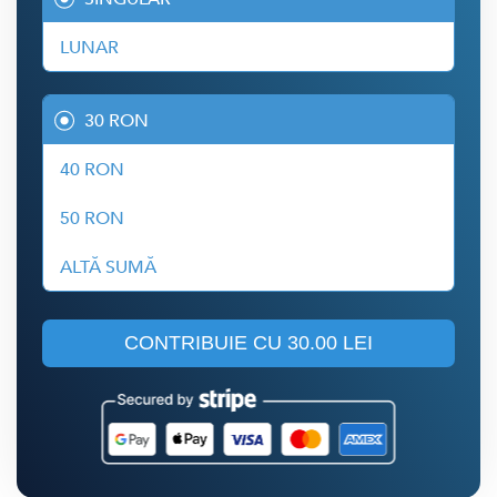
LUNAR
30 RON
40 RON
50 RON
ALTĂ SUMĂ
CONTRIBUIE CU
30.00 LEI