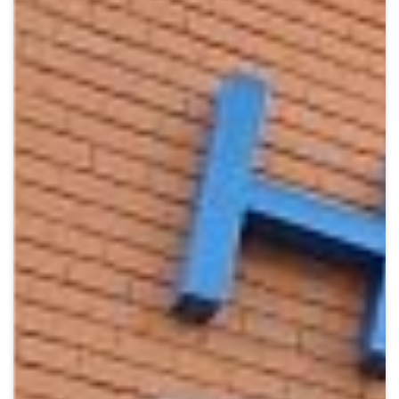
Crypto
Sustainability
Digital payments
BROKERI
TERMENUL ZILEI