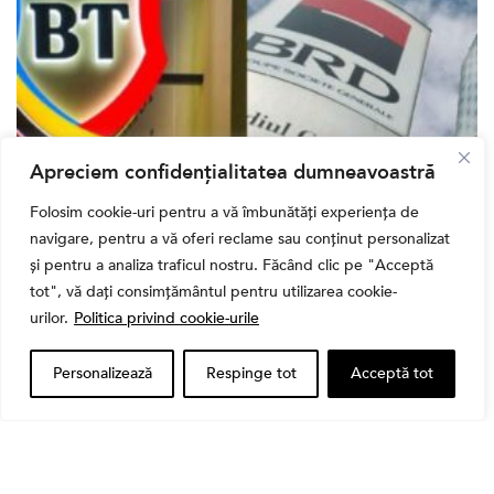
Apreciem confidențialitatea dumneavoastră
Folosim cookie-uri pentru a vă îmbunătăți experiența de
Bursa
navigare, pentru a vă oferi reclame sau conținut personalizat
Cum a evoluat sectorul bancar listat la BVB? BT și
și pentru a analiza traficul nostru. Făcând clic pe "Acceptă
BRD, față în față după T1 2026
tot", vă dați consimțământul pentru utilizarea cookie-
urilor.
Politica privind cookie-urile
Personalizează
Respinge tot
Acceptă tot