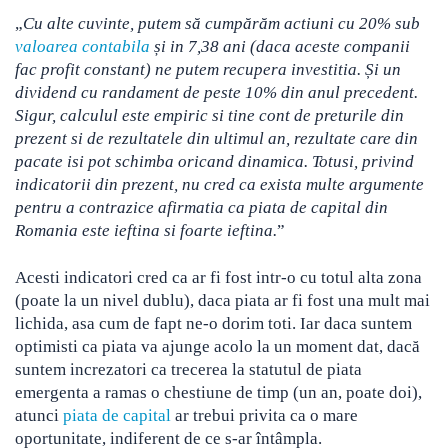
„
Cu alte cuvinte, putem să cumpărăm actiuni cu 20% sub
valoarea contabila
și in 7,38 ani (daca aceste companii
fac profit constant) ne putem recupera investitia. Și un
dividend cu randament de peste 10% din anul precedent.
Sigur, calculul este empiric si tine cont de preturile din
prezent si de rezultatele din ultimul an, rezultate care din
pacate isi pot schimba oricand dinamica. Totusi, privind
indicatorii din prezent, nu cred ca exista multe argumente
pentru a contrazice afirmatia ca piata de capital din
Romania este ieftina si foarte ieftina.
”
Acesti indicatori cred ca ar fi fost intr-o cu totul alta zona
(poate la un nivel dublu), daca piata ar fi fost una mult mai
lichida, asa cum de fapt ne-o dorim toti. Iar daca suntem
optimisti ca piata va ajunge acolo la un moment dat, dacă
suntem increzatori ca trecerea la statutul de piata
emergenta a ramas o chestiune de timp (un an, poate doi),
atunci
piata de capital
ar trebui privita ca o mare
oportunitate, indiferent de ce s-ar întâmpla.