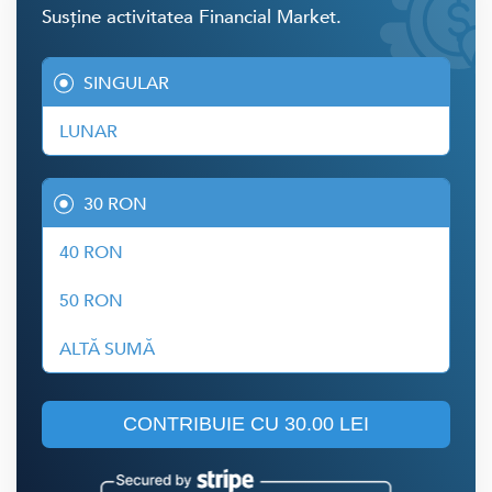
Susține activitatea Financial Market.
SINGULAR
LUNAR
30 RON
40 RON
50 RON
ALTĂ SUMĂ
CONTRIBUIE CU
30.00 LEI