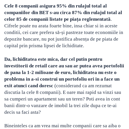
Cele 8 companii asigura 95% din rulajul total al
companiilor din BET s-au circa 87% din rulajul total al
celor 85 de companii listate pe piața reglementată
.
Cifrele poate nu arata foarte bine, insa chiar si in aceste
conditii, cei care prefera să-și pastreze toate economiile in
depozite bancare, nu pot justifica absența de pe piata de
capital prin prisma lipsei de lichiditate.
Da, lichiditatea este mica, dar cel putin pentru
investitorii de retail care au sau ar putea avea portofolii
de pana la 1-2 milioane de euro, lichiditatea nu este o
problema in a-si construi un portofoliu ori in a face un
exit atunci cand doresc
(considerand ca am rezumat
discutia la cele 8 companii). E oare mai rapid sa vinzi sau
sa cumperi un apartament sau un teren? Poti avea in cont
banii dintr-o vanzare de imobil la trei zile dupa ce te-ai
decis sa faci asta?
Bineinteles ca am vrea mai multe companii care sa aiba o