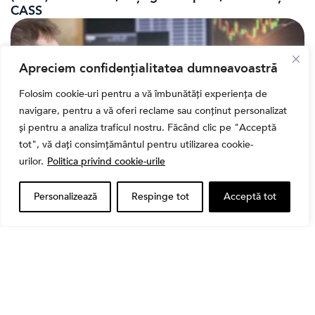
CASS
Apreciem confidențialitatea dumneavoastră
Folosim cookie-uri pentru a vă îmbunătăți experiența de
navigare, pentru a vă oferi reclame sau conținut personalizat
și pentru a analiza traficul nostru. Făcând clic pe "Acceptă
tot", vă dați consimțământul pentru utilizarea cookie-
urilor.
Politica privind cookie-urile
Banii tăi
Personalizează
Respinge tot
Acceptă tot
Când vinzi o acțiune din portofoliu: Cele 7 motive
întemeiate și 4 capcane emoționale (ghid 2026)