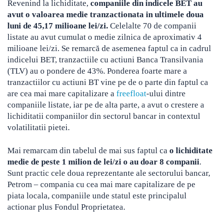
Revenind la lichiditate,
companiile din indicele BET au
avut o valoarea medie tranzactionata in ultimele doua
luni de 45,17 milioane lei/zi.
Celelalte 70 de companii
listate au avut cumulat o medie zilnica de aproximativ 4
milioane lei/zi. Se remarcă de asemenea faptul ca in cadrul
indicelui BET, tranzactiile cu actiuni Banca Transilvania
(TLV) au o pondere de 43%. Ponderea foarte mare a
tranzactiilor cu actiuni BT vine pe de o parte din faptul ca
are cea mai mare capitalizare a
freefloat
-ului dintre
companiile listate, iar pe de alta parte, a avut o crestere a
lichiditatii companiilor din sectorul bancar in contextul
volatilitatii pietei.
Mai remarcam din tabelul de mai sus faptul ca
o lichiditate
medie de peste 1 milion de lei/zi o au doar 8 companii
.
Sunt practic cele doua reprezentante ale sectorului bancar,
Petrom – compania cu cea mai mare capitalizare de pe
piata locala, companiile unde statul este principalul
actionar plus Fondul Proprietatea.